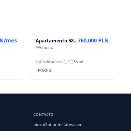
EN VENTA
LN/mes
760,000 PLN
Apartamento 58 m2 Platinum Tower Wrocław, Inowrocławska
Wroclaw
2 habitaciones
0
58
m²
PARKING
CONTACTO
biuro@atlantestates.com