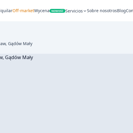
lquilar
Off-market
Wycena
Sobre nosotros
Blog
Con
Servicios
NOWOŚĆ
cław, Gądów Mały