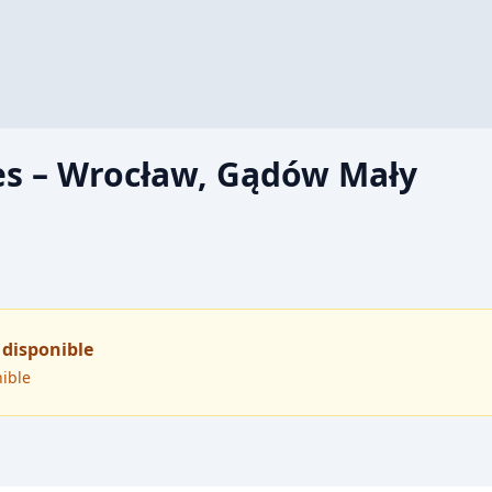
es – Wrocław, Gądów Mały
 disponible
nible