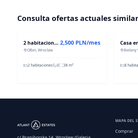
Consulta ofertas actuales simila
EN ALQUILER
EN VENT
2,500 PLN/mes
2 habitaciones, 38m, Na Szańcach, 3150 con gastos incluidos
Ołbin, Wroclaw
Bielany
2 habitaciones
0
38
m²
8 habit
MAPA DEL S
Comprar
c/ Braniborska 14, Wrocław (Galeria