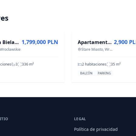
res
A
EN ALQUILER
1,799,000 PLN
2,900 P
Casa en Bielany Wrocławskie - 8 habitaciones - 336 m²
Apartamento moderno de 2 habitaciones | parking | Wrocław Centro
 Wrocławskie
Stare Miasto, Wroclaw
aciones
3
336
m²
2 habitaciones
35
m²
BALCÓN
PARKING
ITIO
LEGAL
Política de privacidad