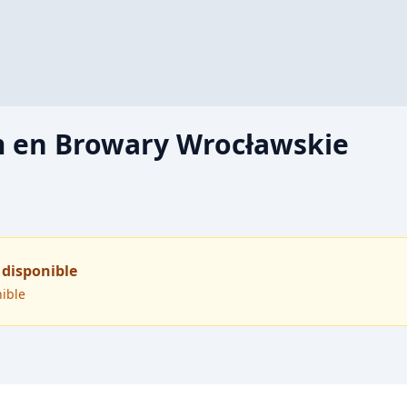
m en Browary Wrocławskie
 disponible
nible