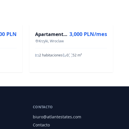
EN ALQUILER
000 PLN
3,000 PLN/mes
Apartamento en alquiler 52 m² (2 hab.) | c. Ślężna
Krzyki, Wroclaw
2 habitaciones
0
52
m²
CONTACTO
biuro@atlantestates.com
Contacto