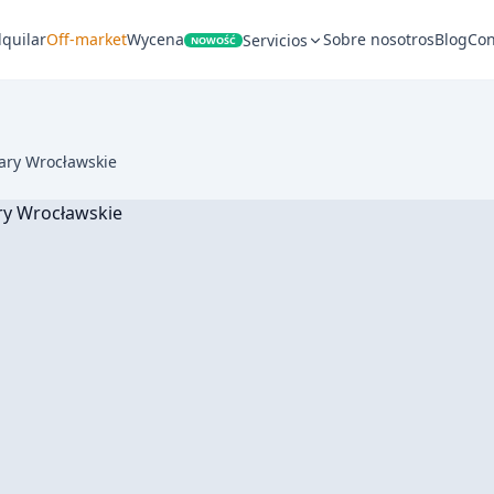
lquilar
Off-market
Wycena
Sobre nosotros
Blog
Con
Servicios
NOWOŚĆ
ary Wrocławskie