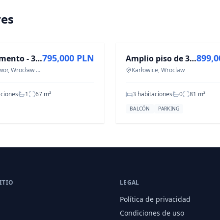
res
A
EN VENTA
795,000 PLN
899,
Apartamento - 3 habitaciones - 67 m² - ascensor - c/ Zemska Wrocław Nowy Dwór
Amplio piso de 3 habitaciones en Karłowice, 81,15 m²
Nowy Dwor, Wrocław Nowy Dwór
Karłowice, Wroclaw
aciones
1
67
m²
3 habitaciones
0
81
m²
BALCÓN
PARKING
ITIO
LEGAL
Política de privacidad
Condiciones de uso