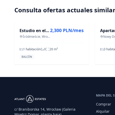
Consulta ofertas actuales simila
EN ALQUILER
EN VENT
2,300 PLN/mes
Estudio en el Centro, aire acondicionado, primer alquiler
Śródmieście, Wroclaw
1 habitación
0
20
m²
3 habit
BALCÓN
MAPA DEL S
Comprar
c/ Braniborska 14, Wrocław (Galeria
Alquilar
Wnętrz Domar, planta baja)