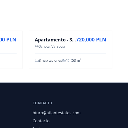
EN VENTA
000 PLN
720,000 PLN
Apartamento - 3 habitaciones - 53 m² - c. Żwirki i Wigury Varsovia Ochota
Ochota, Varsovia
3 habitaciones
1
53
m²
CONTACTO
biuro@atlantestates.com
Contacto