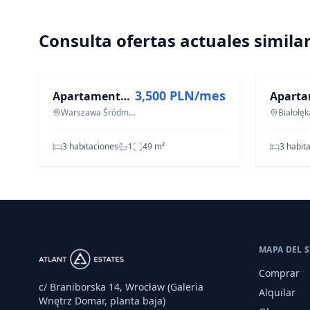
Consulta ofertas actuales simila
EN ALQUILER
EN ALQU
3,500 PLN/mes
Apartamento - 3 habitaciones - 49 m² - c. Pańska Varsovia Centro
Warszawa Śródmieście, Warszawa Śródmieście
Białołęk
3 habitaciones
1
49
m²
3 habit
MAPA DEL S
Comprar
c/ Braniborska 14, Wrocław (Galeria
Alquilar
Wnętrz Domar, planta baja)