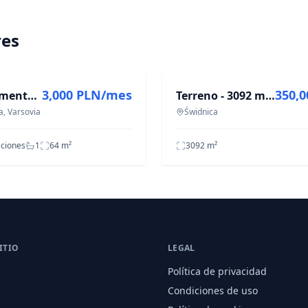
res
ILER
EN VENTA
3,000 PLN/mes
350,
Apartamento - 3 habitaciones - 64 m² - c. Odkryta Varsovia Białołęka
Terreno - 3092 m² - c/ Bunkrowa Świdnica
a, Varsovia
Świdnica
aciones
1
64
m²
3092
m²
ITIO
LEGAL
Política de privacidad
Condiciones de uso