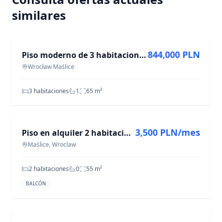
similares
EN VENTA
844,000 PLN
Piso moderno de 3 habitaciones - 65 m² en Wrocław Maślice
Wrocław Maślice
3 habitaciones
1
65
m²
EN ALQUILER
3,500 PLN/mes
Piso en alquiler 2 habitaciones 55,2 m² en Maślice
Maślice, Wroclaw
2 habitaciones
0
55
m²
BALCÓN
EN VENTA