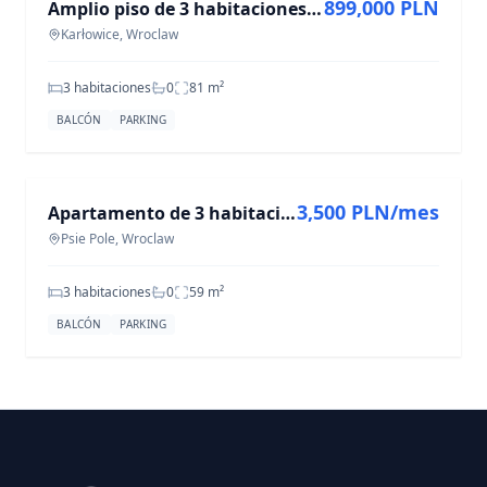
899,000 PLN
Amplio piso de 3 habitaciones en Karłowice, 81,15 m²
Karłowice, Wroclaw
3 habitaciones
0
81
m²
BALCÓN
PARKING
EN ALQUILER
3,500 PLN/mes
Apartamento de 3 habitaciones. Zakrzów. 3 balcones, vestidor, 59 m. Amueblado,
Psie Pole, Wroclaw
3 habitaciones
0
59
m²
BALCÓN
PARKING