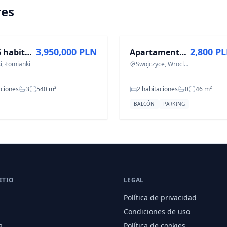
res
A
EN ALQUILER
3,950,000 PLN
2,800 P
Casa - 6 habitaciones - 540 m² - c. Partyzantów Łomianki
Apartamento 2 habitaciones, cocina independiente, 46m² | Olimpia Port
i, Łomianki
Swojczyce, Wroclaw
aciones
3
540
m²
2 habitaciones
0
46
m²
BALCÓN
PARKING
ITIO
LEGAL
Política de privacidad
Condiciones de uso
a
Política de cookies