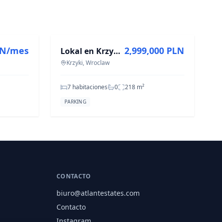
EN VENTA
LN/mes
2,999,000 PLN
Lokal en Krzyki, 7 habitaciones, 217.6 m² en venta
Krzyki, Wroclaw
7 habitaciones
0
218
m²
PARKING
CONTACTO
biuro@atlantestates.com
Contacto
Instagram