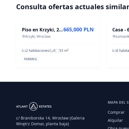
Consulta ofertas actuales simila
EN VENTA
EN VENT
665,000 PLN
Piso en Krzyki, 2 habitaciones, 55 m², ul. Śliczna
Krzyki, Wroclaw
Łomiank
2 habitaciones
0
55
m²
6 habit
PARKING
MAPA DEL S
Comprar
c/ Braniborska 14, Wrocław (Galeria
Alquilar
Wnętrz Domar, planta baja)
Obra nuev