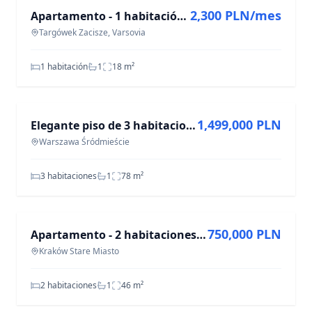
2,300 PLN/mes
Apartamento - 1 habitación - 18 m² - c. Gliwicka Warszawa Targówek Zacisze
Targówek Zacisze, Varsovia
1 habitación
1
18
m²
EN VENTA
1,499,000 PLN
Elegante piso de 3 habitaciones en Śródmieście, 77.7 m²
Warszawa Śródmieście
3 habitaciones
1
78
m²
EN VENTA
750,000 PLN
Apartamento - 2 habitaciones - 46 m² - pl. Plac Na Groblach Kraków Stare Miasto
Kraków Stare Miasto
2 habitaciones
1
46
m²
EN VENTA