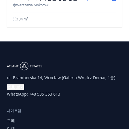
Warszawa Mokotów
134
m²
ul. Braniborska 14, Wrocław (Galeria Wnętrz Domar, 1층)
번호 보기
WhatsApp: +48 535 353 613
사이트맵
구매
임대