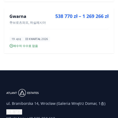
538 770 zł – 1 269 266 zł
Gwarna
신규 분양
브로츠와프, 하실레시아
19 세대
III KWARTAŁ 2026
매수자 수수료 없음
ul. Braniborska 14, Wrocław (Galeria Wnętrz Domar, 1층)
번호 보기