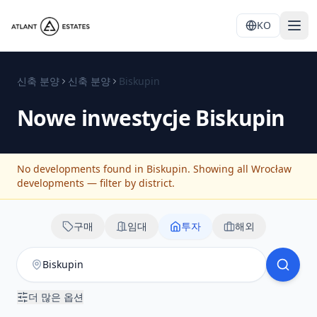
KO
신축 분양
신축 분양
Biskupin
Nowe inwestycje
Biskupin
No developments found in Biskupin. Showing all Wrocław
developments — filter by district.
구매
임대
투자
해외
더 많은 옵션