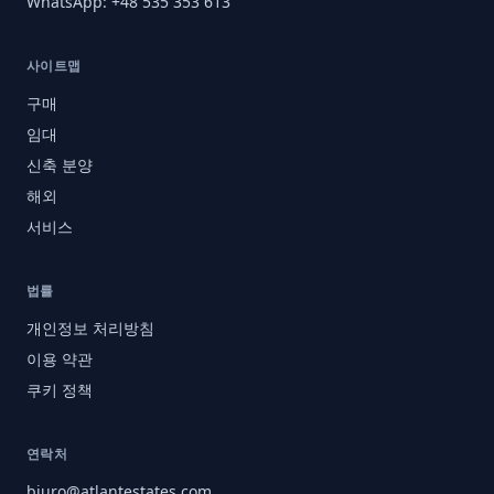
WhatsApp: +48 535 353 613
사이트맵
구매
임대
신축 분양
해외
서비스
법률
개인정보 처리방침
이용 약관
쿠키 정책
연락처
biuro@atlantestates.com