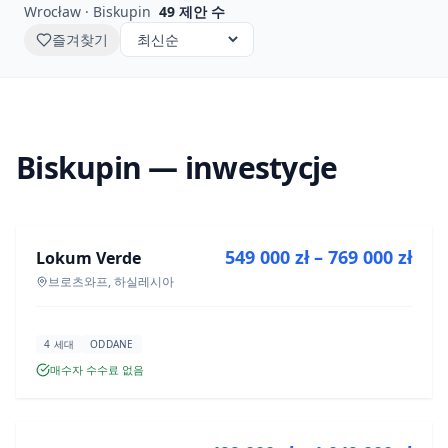
Wrocław · Biskupin
49
제안 수
즐겨찾기
Biskupin — inwestycje
매매
549 000 zł – 769 000 zł
Lokum Verde
신규 분양
브로츠와프, 하실레시아
4 세대
ODDANE
매수자 수수료 없음
매매