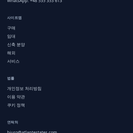
WhatsApp: +48 535 353 613
사이트맵
구매
임대
신축 분양
해외
서비스
법률
개인정보 처리방침
이용 약관
쿠키 정책
연락처
biuro@atlantestates.com