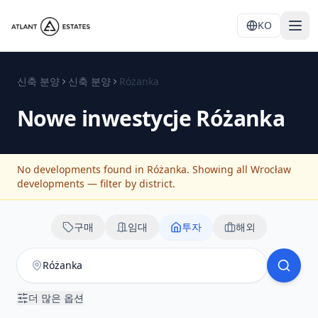
KO
신축 분양
신축 분양
Różanka
Nowe inwestycje
Różanka
No developments found in Różanka. Showing all Wrocław
developments — filter by district.
구매
임대
투자
해외
더 많은 옵션