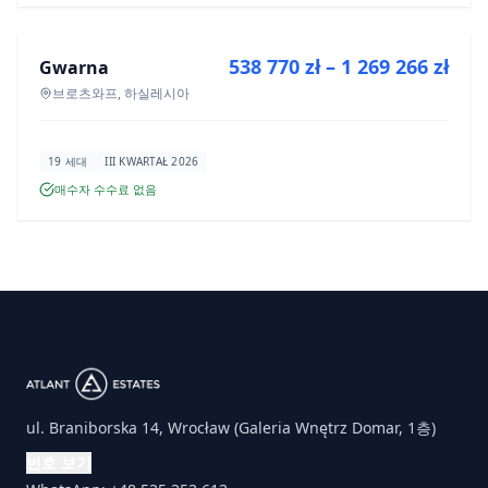
538 770 zł – 1 269 266 zł
Gwarna
신규 분양
브로츠와프, 하실레시아
19 세대
III KWARTAŁ 2026
매수자 수수료 없음
ul. Braniborska 14, Wrocław (Galeria Wnętrz Domar, 1층)
번호 보기