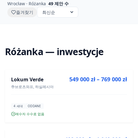
Wrocław · Różanka
49
제안 수
즐겨찾기
Różanka — inwestycje
매매
549 000 zł – 769 000 zł
Lokum Verde
신규 분양
브로츠와프, 하실레시아
4 세대
ODDANE
매수자 수수료 없음
매매