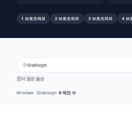
1
브로츠와프
2
브로츠와프
3
브로츠와프
4
브
더 많은 옵션
Wrocław · Grabiszyn
0
제안 수