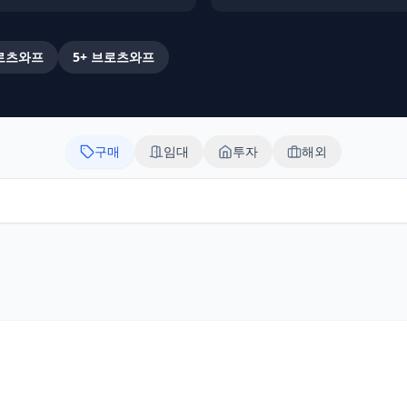
로츠와프
5+
브로츠와프
구매
임대
투자
해외