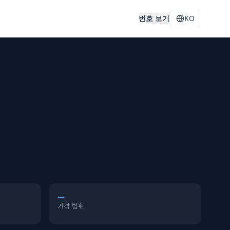
처
번호 보기
KO
—
가격 범위