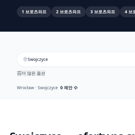
1
브로츠와프
2
브로츠와프
3
브로츠와프
4
브
더 많은 옵션
Wrocław · Swojczyce
0
제안 수