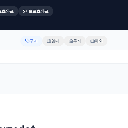
로츠와프
5+
브로츠와프
구매
임대
투자
해외