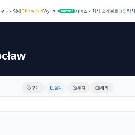
임대
Off-market
Wycena
회사 소개
블로그
연락
구매
서비스
NOWOŚĆ
cław
구매
임대
투자
해외