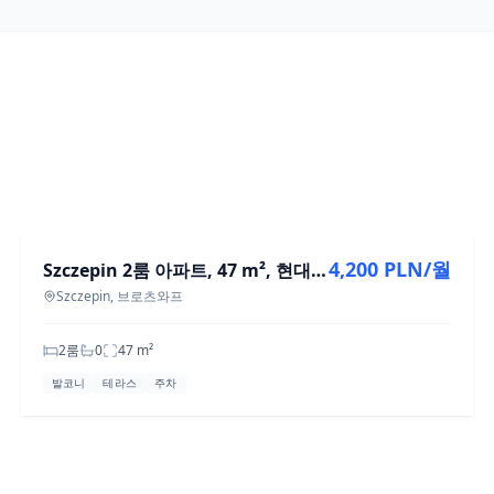
임대
4,200 PLN/월
Szczepin 2룸 아파트, 47 m², 현대적 디자인
Szczepin, 브로츠와프
2룸
0
47
m²
발코니
테라스
주차