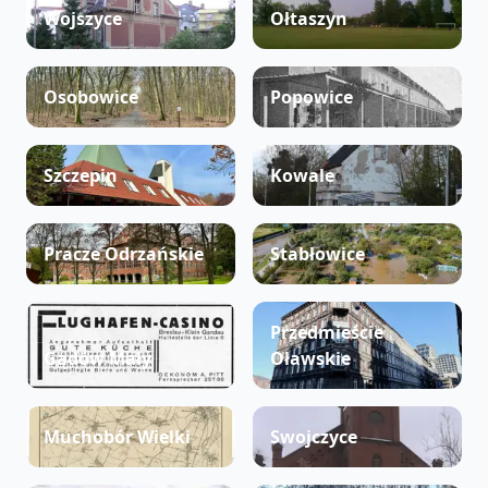
Wojszyce
Ołtaszyn
Osobowice
Popowice
Szczepin
Kowale
Pracze Odrzańskie
Stabłowice
Przedmieście
Gądów Mały
Oławskie
Muchobór Wielki
Swojczyce