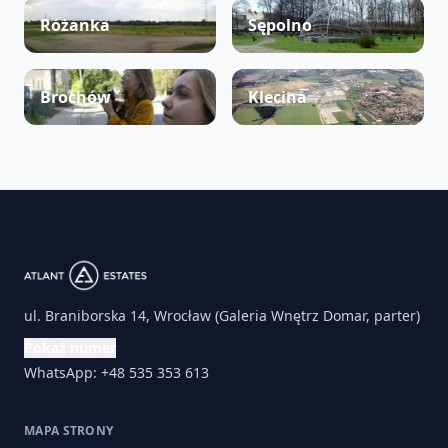
Różanka
Sępolno
Brochów
Klecina
ul. Braniborska 14, Wrocław (Galeria Wnętrz Domar, parter)
Pokaż numer
WhatsApp: +48 535 353 613
MAPA STRONY