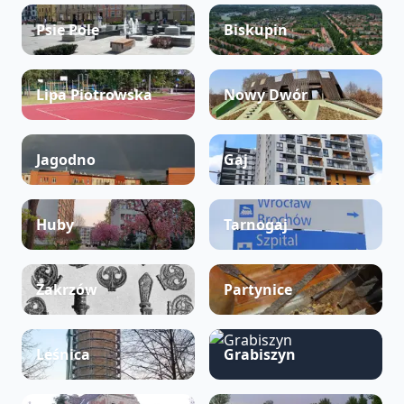
Psie Pole
Biskupin
Lipa Piotrowska
Nowy Dwór
Jagodno
Gaj
Huby
Tarnogaj
Zakrzów
Partynice
Leśnica
Grabiszyn