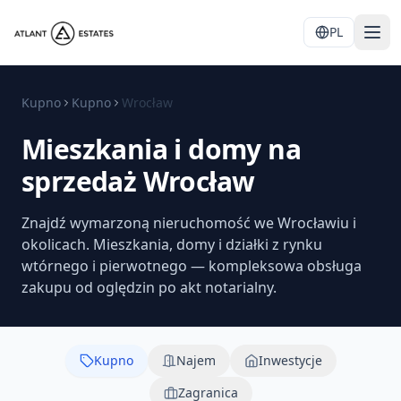
PL
Kupno
Kupno
Wrocław
Mieszkania i domy na
sprzedaż Wrocław
Znajdź wymarzoną nieruchomość we Wrocławiu i
okolicach. Mieszkania, domy i działki z rynku
wtórnego i pierwotnego — kompleksowa obsługa
zakupu od oględzin po akt notarialny.
Kupno
Najem
Inwestycje
Zagranica