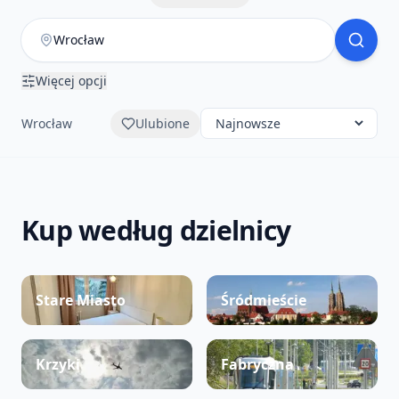
Więcej opcji
Wrocław
Ulubione
Kup według dzielnicy
Stare Miasto
Śródmieście
Krzyki
Fabryczna