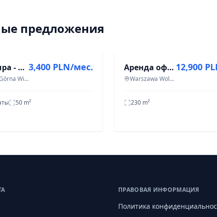
ные предложения
АРЕНДА
3,400 PLN/мес.
12,900 P
Квартира - 2 комнаты - 50 м² - ул. Bielniki Познань Гурна Вильда
Аренда офиса в Варшаве, Воля Ульрыхув, 8 комнат, 230 м²
Poznań Górna Wilda
Warszawa Wola Ulrychów
аты
50
m²
230
m²
ТА
ПРАВОВАЯ ИНФОРМАЦИЯ
Политика конфиденциальнос