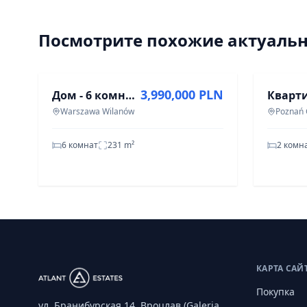
Посмотрите похожие актуаль
ПРОДАЖА
АРЕНДА
3,990,000 PLN
Дом - 6 комнат - 231 м² - ул. Resorowa Варшава Виланов
Warszawa Wilanów
6 комнат
231
m²
2 комн
КАРТА САЙ
Покупка
ул. Бранибурская 14, Вроцлав (Galeria