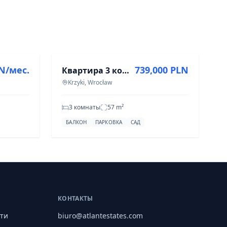
ПРОДАЖА
LN/мес.
739,000 PLN
Квартира 3 комнаты, 57 м² в Кжики, Вроцлав
Krzyki, Wrocław
3 комнаты
57
m²
БАЛКОН
ПАРКОВКА
САД
КОНТАКТЫ
ти
biuro@atlantestates.com