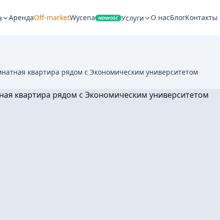
Аренда
Off-market
Wycena
О нас
Блог
Контакты
а
Услуги
NOWOŚĆ
мнатная квартира рядом с Экономическим университетом