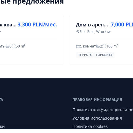
ные предложения
АРЕНДА
3,300 PLN/мес.
7,000 P
Сдается квартира в центре Вроцлава, ул. Грабишинска.
Дом в аренду в Псие Поле | 5 комнат | 106 м²
w
Psie Pole, Wrocław
аты
0
50
m²
5 комнат
2
106
m²
ТЕРРАСА
ПАРКОВКА
ТА
ПРАВОВАЯ ИНФОРМАЦИЯ
Политика конфиденциальнос
Условия использования
ки
Политика cookies