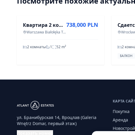
Посмотрите похожие актуаль
ПРОДАЖА
АРЕНДА
738,000 PLN
Квартира 2 комнаты 51,74 м² в Варшаве, Бялоłęка Таркомин
Warszawa Białołęka Tarchomin
Wrocła
2 комнаты
1
52
m²
2 комн
БАЛКОН
КАРТА САЙ
Покупка
ул. Бранибурская 14, Вроцлав (Galeria
Аренда
Wnętrz Domar, первый этаж)
Новострой
Показать номер