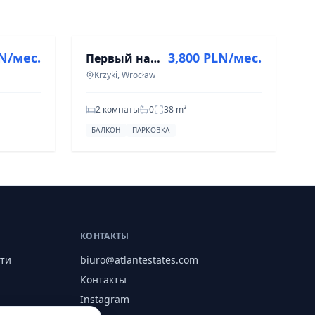
АРЕНДА
LN/мес.
3,800 PLN/мес.
Первый найм| Кондиционирование| Парковочное место| Полудник 17
Krzyki, Wrocław
2 комнаты
0
38
m²
БАЛКОН
ПАРКОВКА
КОНТАКТЫ
ти
biuro@atlantestates.com
Контакты
Instagram