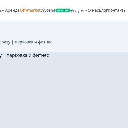
Аренда
Off-market
Wycena
О нас
Блог
Контакты
а
Услуги
NOWOŚĆ
сразу | парковка и фитнес