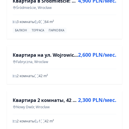
4,900 PLN/мес.
Квартира в Śródmieście: 3 комнаты, 64 м², на аренду
Śródmieście, Wrocław
3 комнаты
0
64
m²
БАЛКОН
ТЕРРАСА
ПАРКОВКА
АРЕНДА
2,600 PLN/мес.
Квартира на ул. Wojrowickiej, Фабричная, 2 комнаты, 42 м²
Fabryczna, Wrocław
2 комнаты
42
m²
АРЕНДА
2,300 PLN/мес.
Квартира 2 комнаты, 42 м² в Вроцлаве, район Новый Двор
Nowy Dwór, Wrocław
2 комнаты
1
42
m²
АРЕНДА