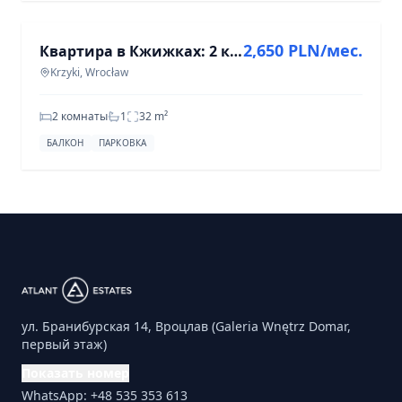
2,650 PLN/мес.
Квартира в Кжижках: 2 комнаты, 32 м² на ул. Боисковой
Krzyki, Wrocław
2 комнаты
1
32
m²
БАЛКОН
ПАРКОВКА
ул. Бранибурская 14, Вроцлав (Galeria Wnętrz Domar,
первый этаж)
Показать номер
WhatsApp: +48 535 353 613