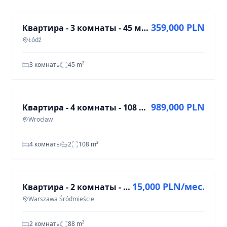
359,000 PLN
Квартира - 3 комнаты - 45 м² - лифт - ул. Газовая, Łódź
Łódź
3 комнаты
45
m²
ПРОДАЖА
989,000 PLN
Квартира - 4 комнаты - 108 м² - ул. кардинала Стефана Вышиньского Вроцлав
Wrocław
4 комнаты
2
108
m²
АРЕНДА
15,000 PLN/мес.
Квартира - 2 комнаты - 88 м² - ул. Княжеская Варшава Śródmieście
Warszawa Śródmieście
2 комнаты
88
m²