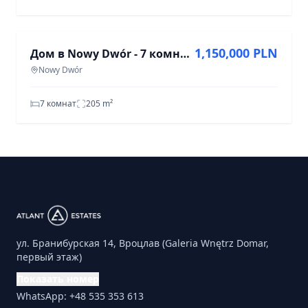
ПРОДАЖА
1,150,000 PLN
Дом в Nowy Dwór - 7 комнат, 205 м², ул. Adama Mickiewicza
Nowy Dwór
7 комнат
205
m²
ул. Бранибурская 14, Вроцлав (Galeria Wnętrz Domar,
первый этаж)
Показать номер
WhatsApp: +48 535 353 613