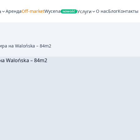
Аренда
Off-market
Wycena
О нас
Блог
Контакты
а
Услуги
NOWOŚĆ
ира на Walońska – 84m2