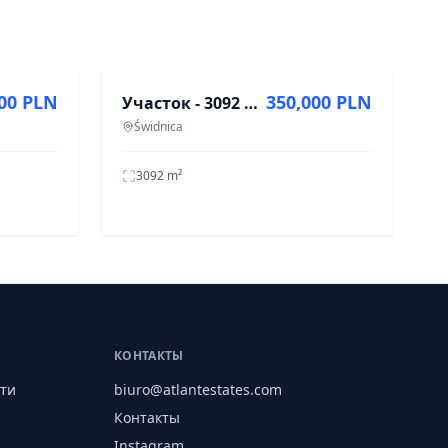
ПРОДАЖА
000 PLN
350,000 PLN
Участок - 3092 м² - ул. Бункровая Швидница
Świdnica
3092
m²
КОНТАКТЫ
ти
biuro@atlantestates.com
Контакты
Instagram