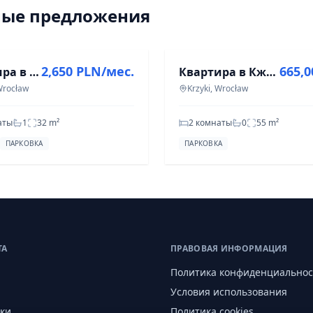
ные предложения
ПРОДАЖА
2,650 PLN/мес.
665,
Квартира в Кжижках: 2 комнаты, 32 м² на ул. Боисковой
Квартира в Кжики, 2 комнаты, 55 м² на ул. Śliczna
 Wrocław
Krzyki, Wrocław
аты
1
32
m²
2 комнаты
0
55
m²
ПАРКОВКА
ПАРКОВКА
ТА
ПРАВОВАЯ ИНФОРМАЦИЯ
Политика конфиденциальнос
Условия использования
ки
Политика cookies