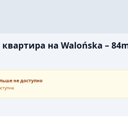
 квартира на Walońska – 84
льше не доступно
оступна