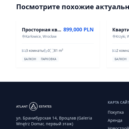
Посмотрите похожие актуаль
ПРОДАЖА
АРЕНДА
899,000 PLN
Просторная квартира с 3 комнатами, 81,15 м² в Карловице
Karłowice, Wrocław
Krzyki,
3 комнаты
0
81
m²
2 комн
БАЛКОН
ПАРКОВКА
БАЛКОН
КАРТА САЙ
Покупка
ул. Бранибурская 14, Вроцлав (Galeria
Аренда
Wnętrz Domar, первый этаж)
Новострой