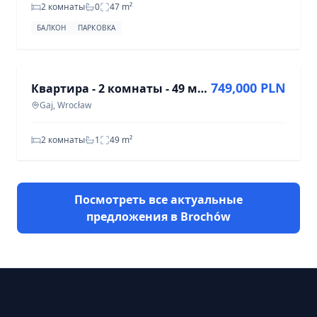
2 комнаты
0
47
m²
БАЛКОН
ПАРКОВКА
ПРОДАЖА
749,000 PLN
Квартира - 2 комнаты - 49 м² - ул. Клодзка Вроцлав Гай
Gaj, Wrocław
2 комнаты
1
49
m²
Посмотреть все актуальные
предложения в Brochów