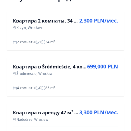
АРЕНДА
2,300 PLN/мес.
Квартира 2 комнаты, 34 м² в Кжижках, ул. Worcella
Krzyki, Wrocław
2 комнаты
1
34
m²
ПРОДАЖА
699,000 PLN
Квартира в Śródmieście, 4 комнаты, 85 м², ул. Ростафиньского
Śródmieście, Wrocław
4 комнаты
0
85
m²
АРЕНДА
3,300 PLN/мес.
Квартира в аренду 47 м² (2 комн.) | Вроцлав, ул. Князя Витольда
Nadodrze, Wrocław