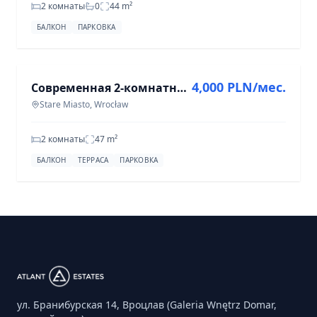
2 комнаты
0
44
m²
БАЛКОН
ПАРКОВКА
АРЕНДА
4,000 PLN/мес.
Современная 2-комнатная квартира в центре, 47 м², Старая Местность
Stare Miasto, Wrocław
2 комнаты
47
m²
БАЛКОН
ТЕРРАСА
ПАРКОВКА
ул. Бранибурская 14, Вроцлав (Galeria Wnętrz Domar,