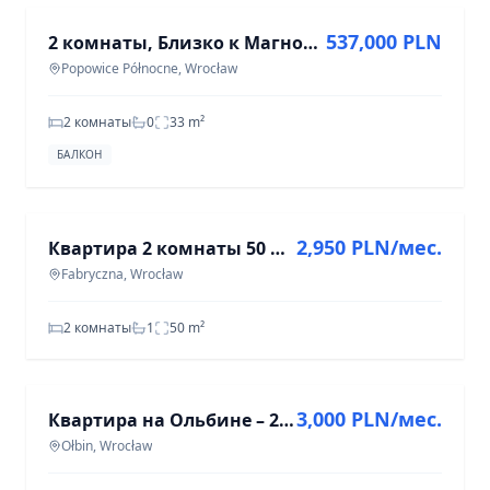
537,000 PLN
2 комнаты, Близко к Магнолии, Балкон, Лифт, Доступно сиюминутно
Popowice Północne, Wrocław
2 комнаты
0
33
m²
БАЛКОН
АРЕНДА
2,950 PLN/мес.
Квартира 2 комнаты 50 м² в Фабричной, Вроцлав
Fabryczna, Wrocław
2 комнаты
1
50
m²
АРЕНДА
3,000 PLN/мес.
Квартира на Ольбине – 2 комнаты, 44 м², ул. На Сзаńcach
Ołbin, Wrocław