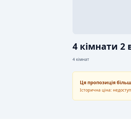
4 кімнати 2 
4
кімнат
Ця пропозиція більш
Історична ціна: недосту