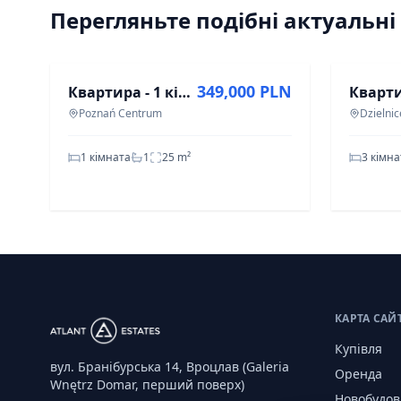
Перегляньте подібні актуальні
ПРОДАЖ
ОРЕНДА
349,000 PLN
Квартира - 1 кімната - 25 м² - вул. Рибаки Познань Центр
Poznań Centrum
1 кімната
1
25
m²
3 кімн
КАРТА САЙ
Купівля
вул. Бранібурська 14, Вроцлав (Galeria
Оренда
Wnętrz Domar, перший поверх)
Новобудов