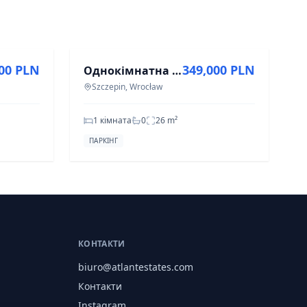
ПРОДАЖ
000 PLN
349,000 PLN
Однокімнатна квартира для ремонту, Legnicka, Wrocław - 349 000 PLN
Szczepin, Wrocław
1 кімната
0
26
m²
ПАРКІНГ
КОНТАКТИ
biuro@atlantestates.com
Контакти
Instagram