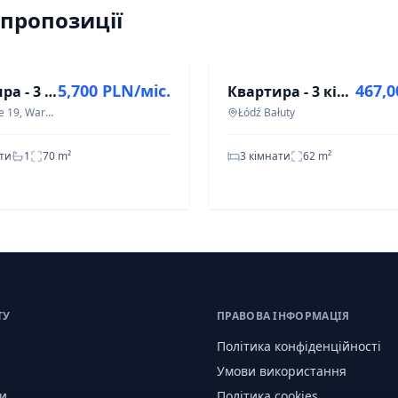
 пропозиції
ПРОДАЖ
5,700 PLN/міс.
467,
Квартира - 3 кімнати - 70 м² - вул. Колейова Варшава Вола
Квартира - 3 кімнати - 62 м² - ліфт - вул. Marynarska Łódź Bałuty
Dzielnice 19, Warszawa Wola
Łódź Bałuty
ати
1
70
m²
3 кімнати
62
m²
ТУ
ПРАВОВА ІНФОРМАЦІЯ
Політика конфіденційності
Умови використання
и
Політика cookies