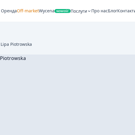
Оренда
Off-market
Wycena
Про нас
Блог
Контакт
Послуги
NOWOŚĆ
 Lipa Piotrowska