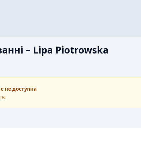
ванні – Lipa Piotrowska
е не доступна
пна