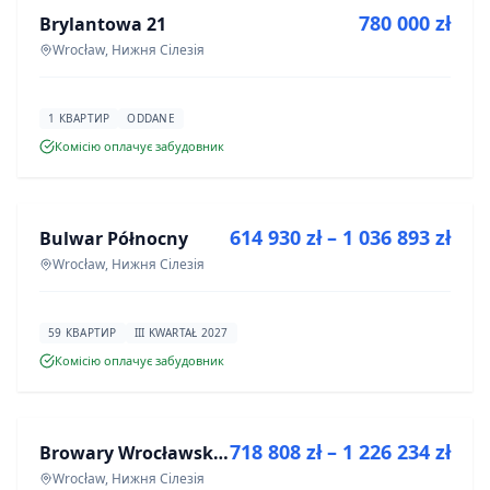
780 000 zł
Brylantowa 21
ІНВЕСТИЦІЯ
Wrocław, Нижня Сілезія
1 КВАРТИР
ODDANE
Комісію оплачує забудовник
ПРОДАЖ
614 930 zł – 1 036 893 zł
Bulwar Północny
ІНВЕСТИЦІЯ
Wrocław, Нижня Сілезія
59 КВАРТИР
III KWARTAŁ 2027
Комісію оплачує забудовник
ПРОДАЖ
718 808 zł – 1 226 234 zł
Browary Wrocławskie bud BR1, BR2
ІНВЕСТИЦІЯ
Wrocław, Нижня Сілезія