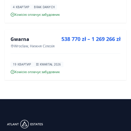
4 КВАРТИР
BRAK DANYCH
Комісію оплачує забудовник
ПРОДАЖ
538 770 zł – 1 269 266 zł
Gwarna
ІНВЕСТИЦІЯ
Wrocław, Нижня Сілезія
19 КВАРТИР
III KWARTAŁ 2026
Комісію оплачує забудовник