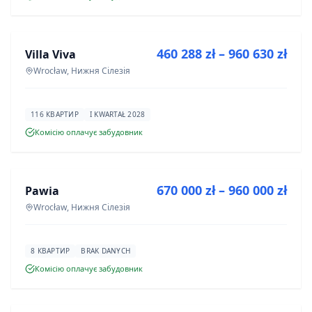
ПРОДАЖ
460 288 zł – 960 630 zł
Villa Viva
ІНВЕСТИЦІЯ
Wrocław, Нижня Сілезія
116 КВАРТИР
I KWARTAŁ 2028
Комісію оплачує забудовник
ПРОДАЖ
670 000 zł – 960 000 zł
Pawia
ІНВЕСТИЦІЯ
Wrocław, Нижня Сілезія
8 КВАРТИР
BRAK DANYCH
Комісію оплачує забудовник
ПРОДАЖ