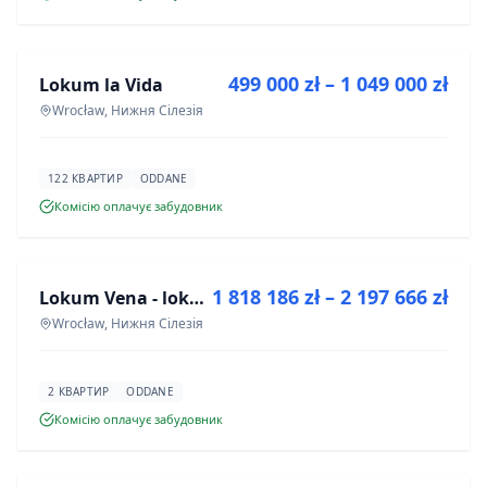
ПРОДАЖ
499 000 zł – 1 049 000 zł
Lokum la Vida
ІНВЕСТИЦІЯ
Wrocław, Нижня Сілезія
122 КВАРТИР
ODDANE
Комісію оплачує забудовник
ПРОДАЖ
1 818 186 zł – 2 197 666 zł
Lokum Vena - lokale użytkowe
ІНВЕСТИЦІЯ
Wrocław, Нижня Сілезія
2 КВАРТИР
ODDANE
Комісію оплачує забудовник
ПРОДАЖ