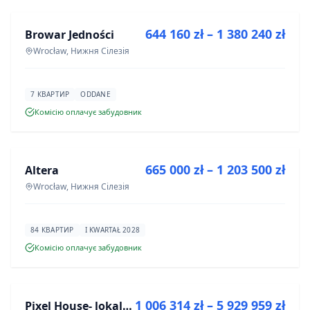
644 160 zł – 1 380 240 zł
Browar Jedności
ІНВЕСТИЦІЯ
Wrocław, Нижня Сілезія
7 КВАРТИР
ODDANE
Комісію оплачує забудовник
ПРОДАЖ
665 000 zł – 1 203 500 zł
Altera
ІНВЕСТИЦІЯ
Wrocław, Нижня Сілезія
84 КВАРТИР
I KWARTAŁ 2028
Комісію оплачує забудовник
ПРОДАЖ
1 006 314 zł – 5 929 959 zł
Pixel House- lokale użytkowe
ІНВЕСТИЦІЯ