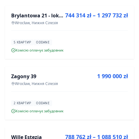
744 314 zł – 1 297 732 zł
Brylantowa 21 - lokale usługowe
ІНВЕСТИЦІЯ
Wrocław, Нижня Сілезія
5 КВАРТИР
ODDANE
Комісію оплачує забудовник
ПРОДАЖ
1 990 000 zł
Zagony 39
ІНВЕСТИЦІЯ
Wrocław, Нижня Сілезія
2 КВАРТИР
ODDANE
Комісію оплачує забудовник
ПРОДАЖ
788 762 zł – 1 088 510 zł
Wille Estezja
ІНВЕСТИЦІЯ