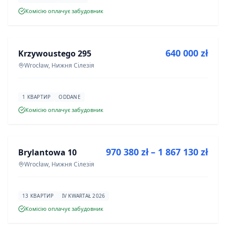
Комісію оплачує забудовник
ПРОДАЖ
640 000 zł
Krzywoustego 295
ІНВЕСТИЦІЯ
Wrocław, Нижня Сілезія
1 КВАРТИР
ODDANE
Комісію оплачує забудовник
ПРОДАЖ
970 380 zł – 1 867 130 zł
Brylantowa 10
ІНВЕСТИЦІЯ
Wrocław, Нижня Сілезія
13 КВАРТИР
IV KWARTAŁ 2026
Комісію оплачує забудовник
ПРОДАЖ