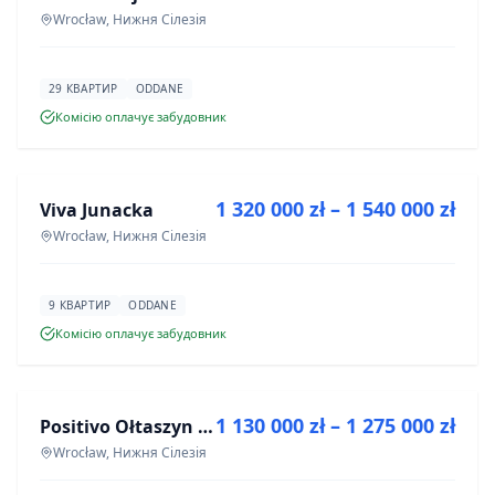
Wrocław, Нижня Сілезія
29 КВАРТИР
ODDANE
Комісію оплачує забудовник
ПРОДАЖ
1 320 000 zł – 1 540 000 zł
Viva Junacka
ІНВЕСТИЦІЯ
Wrocław, Нижня Сілезія
9 КВАРТИР
ODDANE
Комісію оплачує забудовник
ПРОДАЖ
1 130 000 zł – 1 275 000 zł
Positivo Ołtaszyn - mieszkania wykończone pod klucz
ІНВЕСТИЦІЯ
Wrocław, Нижня Сілезія