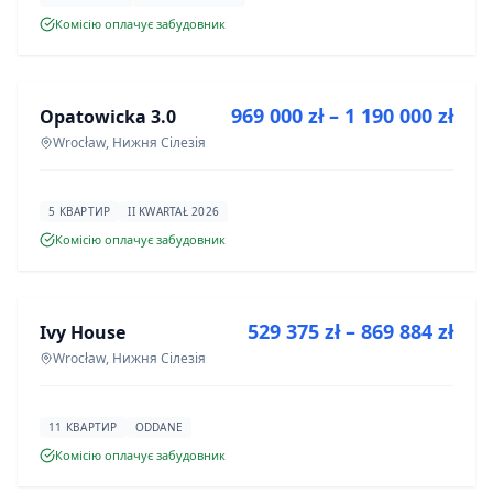
Комісію оплачує забудовник
ПРОДАЖ
969 000 zł – 1 190 000 zł
Opatowicka 3.0
ІНВЕСТИЦІЯ
Wrocław, Нижня Сілезія
5 КВАРТИР
II KWARTAŁ 2026
Комісію оплачує забудовник
ПРОДАЖ
529 375 zł – 869 884 zł
Ivy House
ІНВЕСТИЦІЯ
Wrocław, Нижня Сілезія
11 КВАРТИР
ODDANE
Комісію оплачує забудовник
ПРОДАЖ