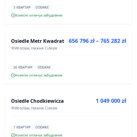
3 КВАРТИР
ODDANE
Комісію оплачує забудовник
ПРОДАЖ
656 796 zł – 765 282 zł
Osiedle Metr Kwadrat
ІНВЕСТИЦІЯ
Wrocław, Нижня Сілезія
26 КВАРТИР
ODDANE
Комісію оплачує забудовник
ПРОДАЖ
1 049 000 zł
Osiedle Chodkiewicza
ІНВЕСТИЦІЯ
Wrocław, Нижня Сілезія
1 КВАРТИР
ODDANE
Комісію оплачує забудовник