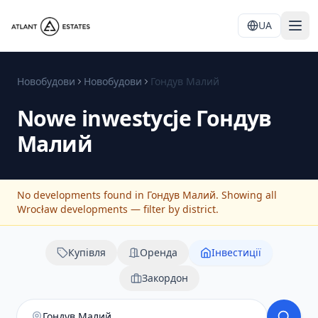
UA
Новобудови
Новобудови
Гондув Малий
Nowe inwestycje
Гондув
Малий
No developments found in Гондув Малий. Showing all
Wrocław developments — filter by district.
Купівля
Оренда
Інвестиції
Закордон