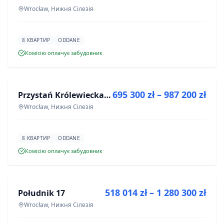
Wrocław, Нижня Сілезія
8 КВАРТИР
ODDANE
Комісію оплачує забудовник
ПРОДАЖ
695 300 zł – 987 200 zł
Przystań Królewiecka III
ІНВЕСТИЦІЯ
Wrocław, Нижня Сілезія
8 КВАРТИР
ODDANE
Комісію оплачує забудовник
ПРОДАЖ
518 014 zł – 1 280 300 zł
Południk 17
ІНВЕСТИЦІЯ
Wrocław, Нижня Сілезія