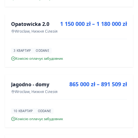
ПРОДАЖ
1 150 000 zł – 1 180 000 zł
Opatowicka 2.0
ІНВЕСТИЦІЯ
Wrocław, Нижня Сілезія
3 КВАРТИР
ODDANE
Комісію оплачує забудовник
ПРОДАЖ
865 000 zł – 891 509 zł
Jagodno - domy
ІНВЕСТИЦІЯ
Wrocław, Нижня Сілезія
10 КВАРТИР
ODDANE
Комісію оплачує забудовник
ПРОДАЖ