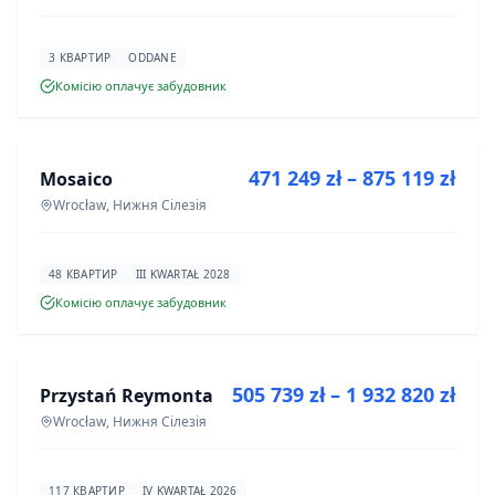
3 КВАРТИР
ODDANE
Комісію оплачує забудовник
ПРОДАЖ
471 249 zł – 875 119 zł
Mosaico
ІНВЕСТИЦІЯ
Wrocław, Нижня Сілезія
48 КВАРТИР
III KWARTAŁ 2028
Комісію оплачує забудовник
ПРОДАЖ
505 739 zł – 1 932 820 zł
Przystań Reymonta
ІНВЕСТИЦІЯ
Wrocław, Нижня Сілезія
117 КВАРТИР
IV KWARTAŁ 2026