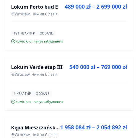
489 000 zł – 2 699 000 zł
Lokum Porto bud E
ІНВЕСТИЦІЯ
Wrocław, Нижня Сілезія
181 КВАРТИР
ODDANE
Комісію оплачує забудовник
ПРОДАЖ
549 000 zł – 769 000 zł
Lokum Verde etap III
ІНВЕСТИЦІЯ
Wrocław, Нижня Сілезія
4 КВАРТИР
ODDANE
Комісію оплачує забудовник
ПРОДАЖ
1 958 084 zł – 2 054 892 zł
Kępa Mieszczańska - lokale użytkowe
ІНВЕСТИЦІЯ
Wrocław, Нижня Сілезія