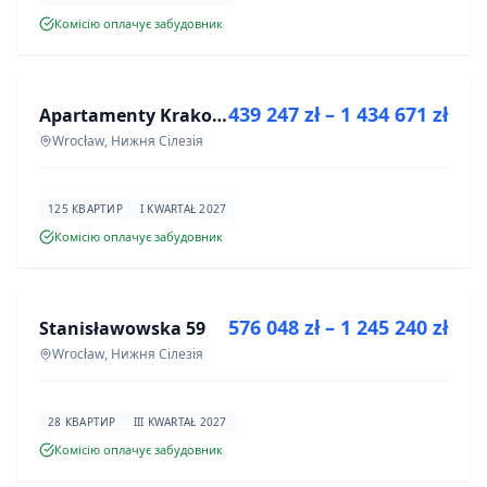
Комісію оплачує забудовник
ПРОДАЖ
439 247 zł – 1 434 671 zł
Apartamenty Krakowska 6
ІНВЕСТИЦІЯ
Wrocław, Нижня Сілезія
125 КВАРТИР
I KWARTAŁ 2027
Комісію оплачує забудовник
ПРОДАЖ
576 048 zł – 1 245 240 zł
Stanisławowska 59
ІНВЕСТИЦІЯ
Wrocław, Нижня Сілезія
28 КВАРТИР
III KWARTAŁ 2027
Комісію оплачує забудовник
ПРОДАЖ