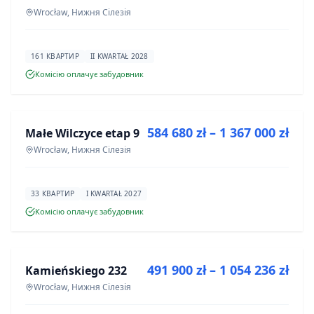
Wrocław, Нижня Сілезія
161 КВАРТИР
II KWARTAŁ 2028
Комісію оплачує забудовник
ПРОДАЖ
584 680 zł – 1 367 000 zł
Małe Wilczyce etap 9
ІНВЕСТИЦІЯ
Wrocław, Нижня Сілезія
33 КВАРТИР
I KWARTAŁ 2027
Комісію оплачує забудовник
ПРОДАЖ
491 900 zł – 1 054 236 zł
Kamieńskiego 232
ІНВЕСТИЦІЯ
Wrocław, Нижня Сілезія