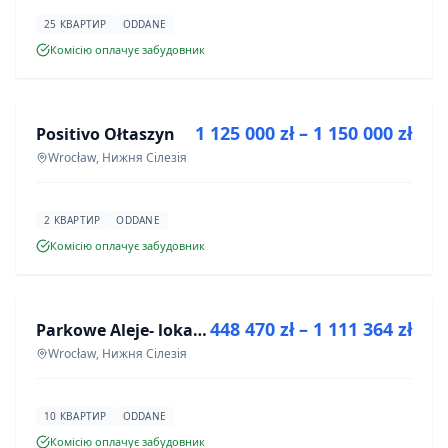
25 КВАРТИР
ODDANE
Комісію оплачує забудовник
ПРОДАЖ
1 125 000 zł – 1 150 000 zł
Positivo Ołtaszyn
ІНВЕСТИЦІЯ
Wrocław, Нижня Сілезія
2 КВАРТИР
ODDANE
Комісію оплачує забудовник
ПРОДАЖ
448 470 zł – 1 111 364 zł
Parkowe Aleje- lokale usługowe
ІНВЕСТИЦІЯ
Wrocław, Нижня Сілезія
10 КВАРТИР
ODDANE
Комісію оплачує забудовник