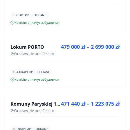
3 КВАРТИР
ODDANE
Комісію оплачує забудовник
ПРОДАЖ
479 000 zł – 2 699 000 zł
Lokum PORTO
ІНВЕСТИЦІЯ
Wrocław, Нижня Сілезія
154 КВАРТИР
ODDANE
Комісію оплачує забудовник
ПРОДАЖ
471 440 zł – 1 223 075 zł
Komuny Paryskiej 19a
ІНВЕСТИЦІЯ
Wrocław, Нижня Сілезія
10 КВАРТИР
ODDANE