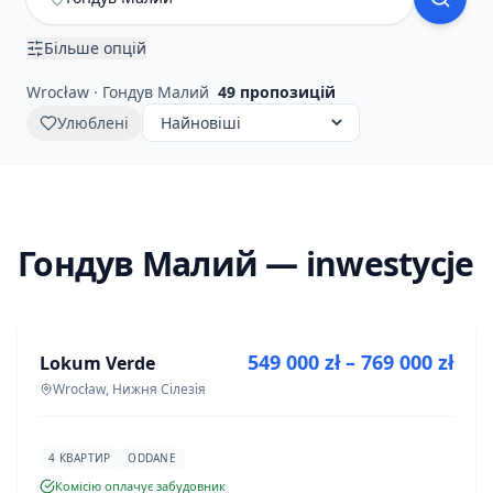
Більше опцій
Wrocław · Гондув Малий
49
пропозицій
Улюблені
Гондув Малий — inwestycje
ПРОДАЖ
549 000 zł – 769 000 zł
Lokum Verde
ІНВЕСТИЦІЯ
Wrocław, Нижня Сілезія
4 КВАРТИР
ODDANE
Комісію оплачує забудовник