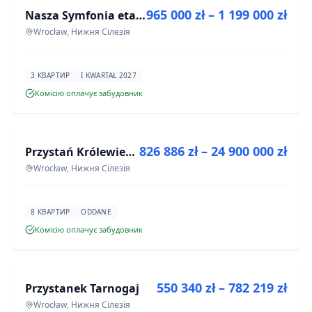
965 000 zł – 1 199 000 zł
Nasza Symfonia etap III
ІНВЕСТИЦІЯ
Wrocław, Нижня Сілезія
3 КВАРТИР
I KWARTAŁ 2027
Комісію оплачує забудовник
ПРОДАЖ
826 886 zł – 24 900 000 zł
Przystań Królewiecka III- lokale usługowe
ІНВЕСТИЦІЯ
Wrocław, Нижня Сілезія
8 КВАРТИР
ODDANE
Комісію оплачує забудовник
ПРОДАЖ
550 340 zł – 782 219 zł
Przystanek Tarnogaj
ІНВЕСТИЦІЯ
Wrocław, Нижня Сілезія