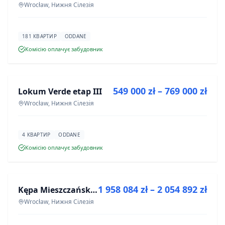
Wrocław, Нижня Сілезія
181 КВАРТИР
ODDANE
Комісію оплачує забудовник
ПРОДАЖ
549 000 zł – 769 000 zł
Lokum Verde etap III
ІНВЕСТИЦІЯ
Wrocław, Нижня Сілезія
4 КВАРТИР
ODDANE
Комісію оплачує забудовник
ПРОДАЖ
1 958 084 zł – 2 054 892 zł
Kępa Mieszczańska - lokale użytkowe
ІНВЕСТИЦІЯ
Wrocław, Нижня Сілезія