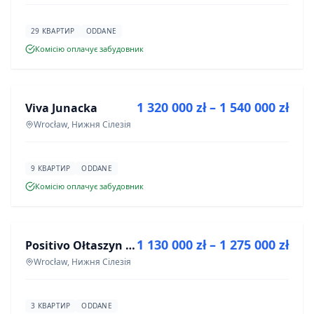
29 КВАРТИР
ODDANE
Комісію оплачує забудовник
ПРОДАЖ
1 320 000 zł – 1 540 000 zł
Viva Junacka
ІНВЕСТИЦІЯ
Wrocław, Нижня Сілезія
9 КВАРТИР
ODDANE
Комісію оплачує забудовник
ПРОДАЖ
1 130 000 zł – 1 275 000 zł
Positivo Ołtaszyn - mieszkania wykończone pod klucz
ІНВЕСТИЦІЯ
Wrocław, Нижня Сілезія
3 КВАРТИР
ODDANE