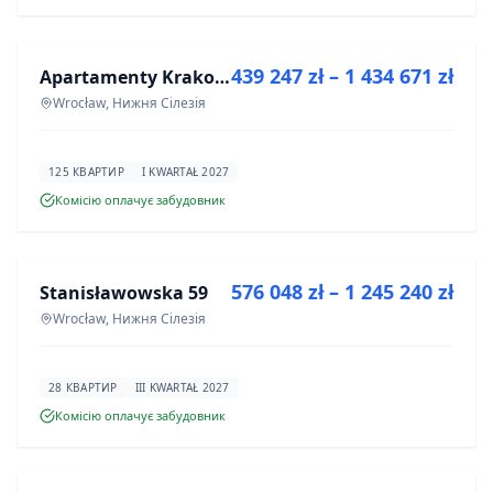
ПРОДАЖ
439 247 zł – 1 434 671 zł
Apartamenty Krakowska 6
ІНВЕСТИЦІЯ
Wrocław, Нижня Сілезія
125 КВАРТИР
I KWARTAŁ 2027
Комісію оплачує забудовник
ПРОДАЖ
576 048 zł – 1 245 240 zł
Stanisławowska 59
ІНВЕСТИЦІЯ
Wrocław, Нижня Сілезія
28 КВАРТИР
III KWARTAŁ 2027
Комісію оплачує забудовник
ПРОДАЖ