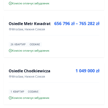
Комісію оплачує забудовник
ПРОДАЖ
656 796 zł – 765 282 zł
Osiedle Metr Kwadrat
ІНВЕСТИЦІЯ
Wrocław, Нижня Сілезія
26 КВАРТИР
ODDANE
Комісію оплачує забудовник
ПРОДАЖ
1 049 000 zł
Osiedle Chodkiewicza
ІНВЕСТИЦІЯ
Wrocław, Нижня Сілезія
1 КВАРТИР
ODDANE
Комісію оплачує забудовник
ПРОДАЖ