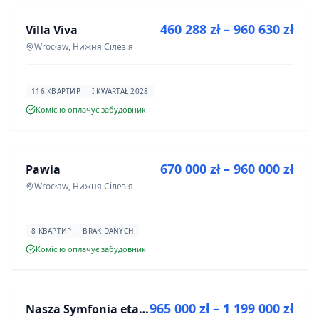
460 288 zł – 960 630 zł
Villa Viva
ІНВЕСТИЦІЯ
Wrocław, Нижня Сілезія
116 КВАРТИР
I KWARTAŁ 2028
Комісію оплачує забудовник
ПРОДАЖ
670 000 zł – 960 000 zł
Pawia
ІНВЕСТИЦІЯ
Wrocław, Нижня Сілезія
8 КВАРТИР
BRAK DANYCH
Комісію оплачує забудовник
ПРОДАЖ
965 000 zł – 1 199 000 zł
Nasza Symfonia etap III
ІНВЕСТИЦІЯ