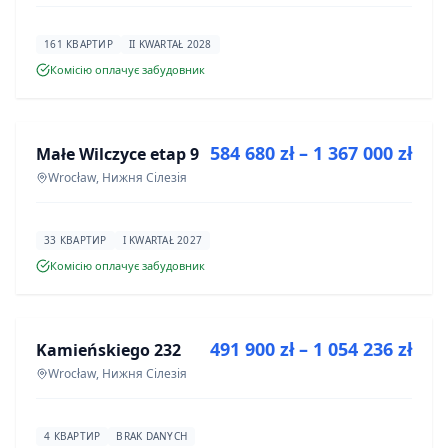
161 КВАРТИР
II KWARTAŁ 2028
Комісію оплачує забудовник
ПРОДАЖ
584 680 zł – 1 367 000 zł
Małe Wilczyce etap 9
ІНВЕСТИЦІЯ
Wrocław, Нижня Сілезія
33 КВАРТИР
I KWARTAŁ 2027
Комісію оплачує забудовник
ПРОДАЖ
491 900 zł – 1 054 236 zł
Kamieńskiego 232
ІНВЕСТИЦІЯ
Wrocław, Нижня Сілезія
4 КВАРТИР
BRAK DANYCH