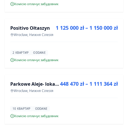
Комісію оплачує забудовник
ПРОДАЖ
1 125 000 zł – 1 150 000 zł
Positivo Ołtaszyn
ІНВЕСТИЦІЯ
Wrocław, Нижня Сілезія
2 КВАРТИР
ODDANE
Комісію оплачує забудовник
ПРОДАЖ
448 470 zł – 1 111 364 zł
Parkowe Aleje- lokale usługowe
ІНВЕСТИЦІЯ
Wrocław, Нижня Сілезія
10 КВАРТИР
ODDANE
Комісію оплачує забудовник
ПРОДАЖ