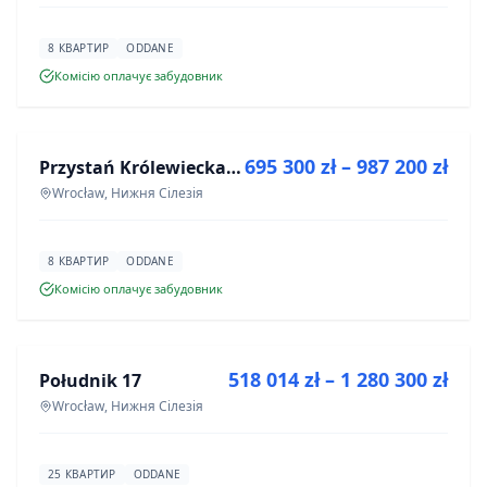
8 КВАРТИР
ODDANE
Комісію оплачує забудовник
ПРОДАЖ
695 300 zł – 987 200 zł
Przystań Królewiecka III
ІНВЕСТИЦІЯ
Wrocław, Нижня Сілезія
8 КВАРТИР
ODDANE
Комісію оплачує забудовник
ПРОДАЖ
518 014 zł – 1 280 300 zł
Południk 17
ІНВЕСТИЦІЯ
Wrocław, Нижня Сілезія
25 КВАРТИР
ODDANE