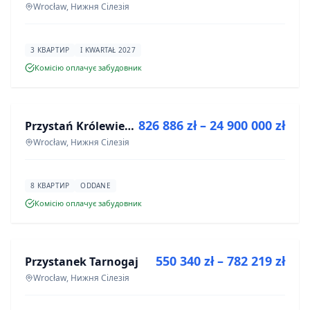
Wrocław, Нижня Сілезія
3 КВАРТИР
I KWARTAŁ 2027
Комісію оплачує забудовник
ПРОДАЖ
826 886 zł – 24 900 000 zł
Przystań Królewiecka III- lokale usługowe
ІНВЕСТИЦІЯ
Wrocław, Нижня Сілезія
8 КВАРТИР
ODDANE
Комісію оплачує забудовник
ПРОДАЖ
550 340 zł – 782 219 zł
Przystanek Tarnogaj
ІНВЕСТИЦІЯ
Wrocław, Нижня Сілезія