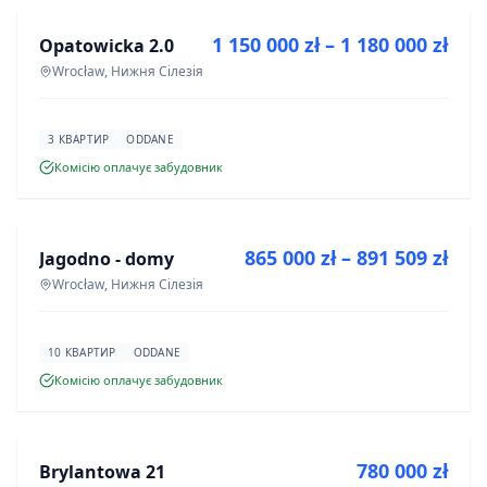
1 150 000 zł – 1 180 000 zł
Opatowicka 2.0
ІНВЕСТИЦІЯ
Wrocław, Нижня Сілезія
3 КВАРТИР
ODDANE
Комісію оплачує забудовник
ПРОДАЖ
865 000 zł – 891 509 zł
Jagodno - domy
ІНВЕСТИЦІЯ
Wrocław, Нижня Сілезія
10 КВАРТИР
ODDANE
Комісію оплачує забудовник
ПРОДАЖ
780 000 zł
Brylantowa 21
ІНВЕСТИЦІЯ