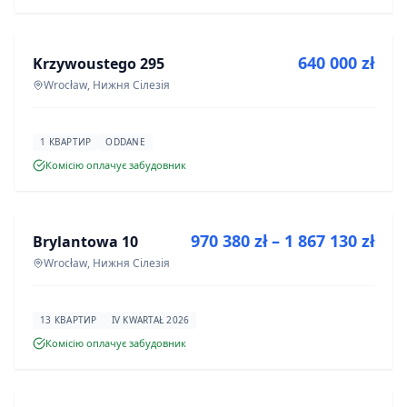
ПРОДАЖ
640 000 zł
Krzywoustego 295
ІНВЕСТИЦІЯ
Wrocław, Нижня Сілезія
1 КВАРТИР
ODDANE
Комісію оплачує забудовник
ПРОДАЖ
970 380 zł – 1 867 130 zł
Brylantowa 10
ІНВЕСТИЦІЯ
Wrocław, Нижня Сілезія
13 КВАРТИР
IV KWARTAŁ 2026
Комісію оплачує забудовник
ПРОДАЖ