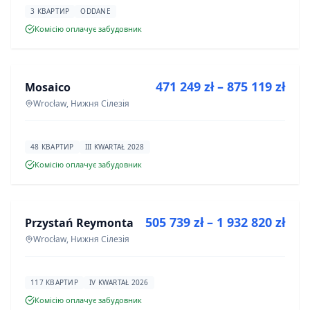
3 КВАРТИР
ODDANE
Комісію оплачує забудовник
ПРОДАЖ
471 249 zł – 875 119 zł
Mosaico
ІНВЕСТИЦІЯ
Wrocław, Нижня Сілезія
48 КВАРТИР
III KWARTAŁ 2028
Комісію оплачує забудовник
ПРОДАЖ
505 739 zł – 1 932 820 zł
Przystań Reymonta
ІНВЕСТИЦІЯ
Wrocław, Нижня Сілезія
117 КВАРТИР
IV KWARTAŁ 2026
Комісію оплачує забудовник