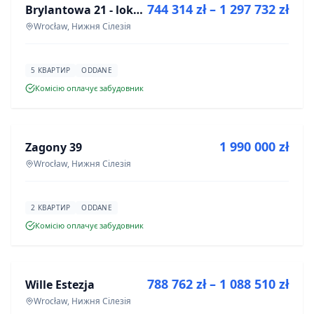
744 314 zł – 1 297 732 zł
Brylantowa 21 - lokale usługowe
ІНВЕСТИЦІЯ
Wrocław, Нижня Сілезія
5 КВАРТИР
ODDANE
Комісію оплачує забудовник
ПРОДАЖ
1 990 000 zł
Zagony 39
ІНВЕСТИЦІЯ
Wrocław, Нижня Сілезія
2 КВАРТИР
ODDANE
Комісію оплачує забудовник
ПРОДАЖ
788 762 zł – 1 088 510 zł
Wille Estezja
ІНВЕСТИЦІЯ
Wrocław, Нижня Сілезія