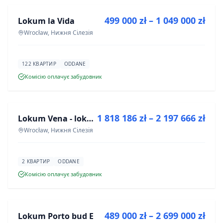
499 000 zł – 1 049 000 zł
Lokum la Vida
ІНВЕСТИЦІЯ
Wrocław, Нижня Сілезія
122 КВАРТИР
ODDANE
Комісію оплачує забудовник
ПРОДАЖ
1 818 186 zł – 2 197 666 zł
Lokum Vena - lokale użytkowe
ІНВЕСТИЦІЯ
Wrocław, Нижня Сілезія
2 КВАРТИР
ODDANE
Комісію оплачує забудовник
ПРОДАЖ
489 000 zł – 2 699 000 zł
Lokum Porto bud E
ІНВЕСТИЦІЯ