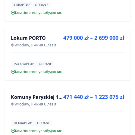
3 КВАРТИР
ODDANE
Комісію оплачує забудовник
ПРОДАЖ
479 000 zł – 2 699 000 zł
Lokum PORTO
ІНВЕСТИЦІЯ
Wrocław, Нижня Сілезія
154 КВАРТИР
ODDANE
Комісію оплачує забудовник
ПРОДАЖ
471 440 zł – 1 223 075 zł
Komuny Paryskiej 19a
ІНВЕСТИЦІЯ
Wrocław, Нижня Сілезія
10 КВАРТИР
ODDANE
Комісію оплачує забудовник