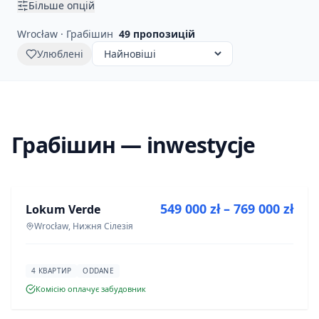
Більше опцій
Wrocław · Грабішин
49
пропозицій
Улюблені
Грабішин — inwestycje
ПРОДАЖ
549 000 zł – 769 000 zł
Lokum Verde
ІНВЕСТИЦІЯ
Wrocław, Нижня Сілезія
4 КВАРТИР
ODDANE
Комісію оплачує забудовник
ПРОДАЖ