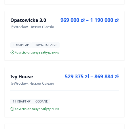
ПРОДАЖ
969 000 zł – 1 190 000 zł
Opatowicka 3.0
ІНВЕСТИЦІЯ
Wrocław, Нижня Сілезія
5 КВАРТИР
II KWARTAŁ 2026
Комісію оплачує забудовник
ПРОДАЖ
529 375 zł – 869 884 zł
Ivy House
ІНВЕСТИЦІЯ
Wrocław, Нижня Сілезія
11 КВАРТИР
ODDANE
Комісію оплачує забудовник
ПРОДАЖ