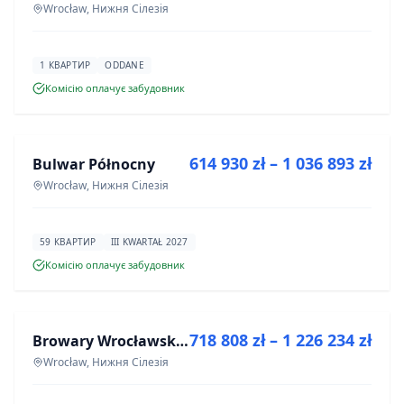
Wrocław, Нижня Сілезія
1 КВАРТИР
ODDANE
Комісію оплачує забудовник
ПРОДАЖ
614 930 zł – 1 036 893 zł
Bulwar Północny
ІНВЕСТИЦІЯ
Wrocław, Нижня Сілезія
59 КВАРТИР
III KWARTAŁ 2027
Комісію оплачує забудовник
ПРОДАЖ
718 808 zł – 1 226 234 zł
Browary Wrocławskie bud BR1, BR2
ІНВЕСТИЦІЯ
Wrocław, Нижня Сілезія