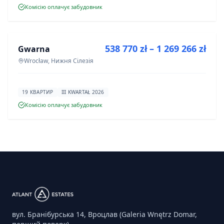
Комісію оплачує забудовник
ПРОДАЖ
538 770 zł – 1 269 266 zł
Gwarna
ІНВЕСТИЦІЯ
Wrocław, Нижня Сілезія
19 КВАРТИР
III KWARTAŁ 2026
Комісію оплачує забудовник
вул. Бранібурська 14, Вроцлав (Galeria Wnętrz Domar,