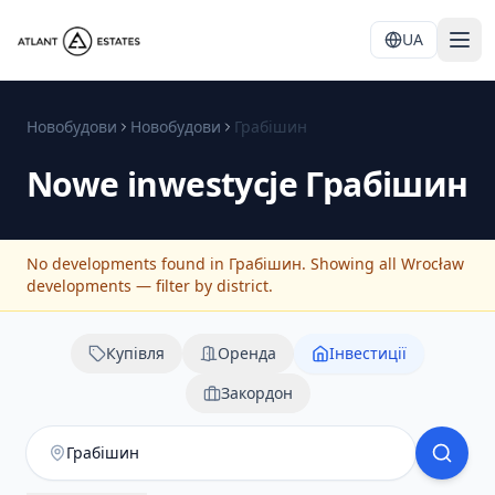
UA
Новобудови
Новобудови
Грабішин
Nowe inwestycje
Грабішин
No developments found in Грабішин. Showing all Wrocław
developments — filter by district.
Купівля
Оренда
Інвестиції
Закордон