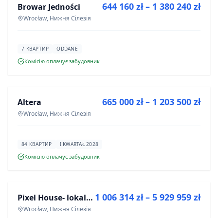
644 160 zł – 1 380 240 zł
Browar Jedności
ІНВЕСТИЦІЯ
Wrocław, Нижня Сілезія
7 КВАРТИР
ODDANE
Комісію оплачує забудовник
ПРОДАЖ
665 000 zł – 1 203 500 zł
Altera
ІНВЕСТИЦІЯ
Wrocław, Нижня Сілезія
84 КВАРТИР
I KWARTAŁ 2028
Комісію оплачує забудовник
ПРОДАЖ
1 006 314 zł – 5 929 959 zł
Pixel House- lokale użytkowe
ІНВЕСТИЦІЯ
Wrocław, Нижня Сілезія