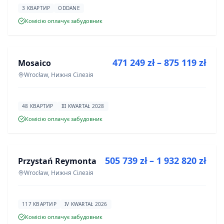
3 КВАРТИР
ODDANE
Комісію оплачує забудовник
ПРОДАЖ
471 249 zł – 875 119 zł
Mosaico
ІНВЕСТИЦІЯ
Wrocław, Нижня Сілезія
48 КВАРТИР
III KWARTAŁ 2028
Комісію оплачує забудовник
ПРОДАЖ
505 739 zł – 1 932 820 zł
Przystań Reymonta
ІНВЕСТИЦІЯ
Wrocław, Нижня Сілезія
117 КВАРТИР
IV KWARTAŁ 2026
Комісію оплачує забудовник