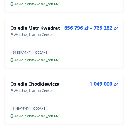
Комісію оплачує забудовник
ПРОДАЖ
656 796 zł – 765 282 zł
Osiedle Metr Kwadrat
ІНВЕСТИЦІЯ
Wrocław, Нижня Сілезія
26 КВАРТИР
ODDANE
Комісію оплачує забудовник
ПРОДАЖ
1 049 000 zł
Osiedle Chodkiewicza
ІНВЕСТИЦІЯ
Wrocław, Нижня Сілезія
1 КВАРТИР
ODDANE
Комісію оплачує забудовник
ПРОДАЖ