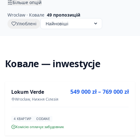
Більше опцій
Wrocław · Ковале
49
пропозицій
Улюблені
Ковале — inwestycje
ПРОДАЖ
549 000 zł – 769 000 zł
Lokum Verde
ІНВЕСТИЦІЯ
Wrocław, Нижня Сілезія
4 КВАРТИР
ODDANE
Комісію оплачує забудовник
ПРОДАЖ