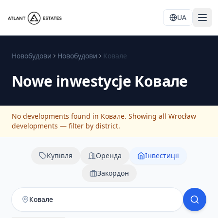
UA
Новобудови
Новобудови
Ковале
Nowe inwestycje
Ковале
No developments found in Ковале. Showing all Wrocław
developments — filter by district.
Купівля
Оренда
Інвестиції
Закордон