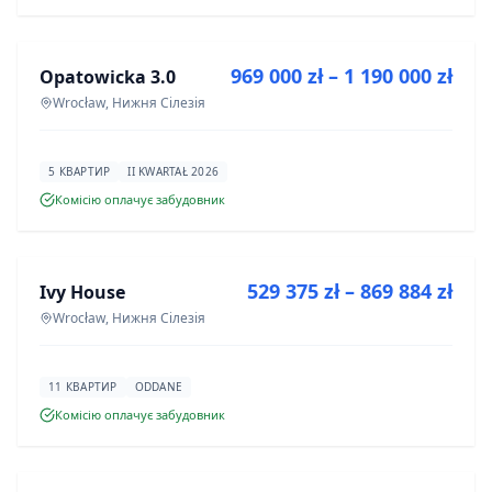
ПРОДАЖ
969 000 zł – 1 190 000 zł
Opatowicka 3.0
ІНВЕСТИЦІЯ
Wrocław, Нижня Сілезія
5 КВАРТИР
II KWARTAŁ 2026
Комісію оплачує забудовник
ПРОДАЖ
529 375 zł – 869 884 zł
Ivy House
ІНВЕСТИЦІЯ
Wrocław, Нижня Сілезія
11 КВАРТИР
ODDANE
Комісію оплачує забудовник
ПРОДАЖ