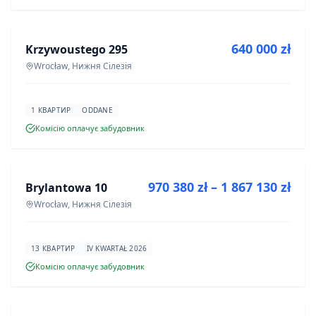
ПРОДАЖ
640 000 zł
Krzywoustego 295
ІНВЕСТИЦІЯ
Wrocław, Нижня Сілезія
1 КВАРТИР
ODDANE
Комісію оплачує забудовник
ПРОДАЖ
970 380 zł – 1 867 130 zł
Brylantowa 10
ІНВЕСТИЦІЯ
Wrocław, Нижня Сілезія
13 КВАРТИР
IV KWARTAŁ 2026
Комісію оплачує забудовник
ПРОДАЖ