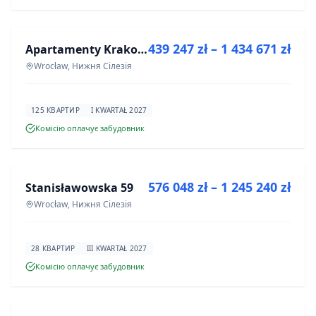
ПРОДАЖ
439 247 zł – 1 434 671 zł
Apartamenty Krakowska 6
ІНВЕСТИЦІЯ
Wrocław, Нижня Сілезія
125 КВАРТИР
I KWARTAŁ 2027
Комісію оплачує забудовник
ПРОДАЖ
576 048 zł – 1 245 240 zł
Stanisławowska 59
ІНВЕСТИЦІЯ
Wrocław, Нижня Сілезія
28 КВАРТИР
III KWARTAŁ 2027
Комісію оплачує забудовник
ПРОДАЖ