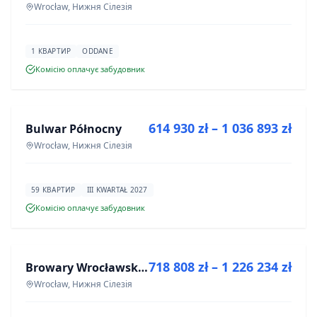
Wrocław, Нижня Сілезія
1 КВАРТИР
ODDANE
Комісію оплачує забудовник
ПРОДАЖ
614 930 zł – 1 036 893 zł
Bulwar Północny
ІНВЕСТИЦІЯ
Wrocław, Нижня Сілезія
59 КВАРТИР
III KWARTAŁ 2027
Комісію оплачує забудовник
ПРОДАЖ
718 808 zł – 1 226 234 zł
Browary Wrocławskie bud BR1, BR2
ІНВЕСТИЦІЯ
Wrocław, Нижня Сілезія