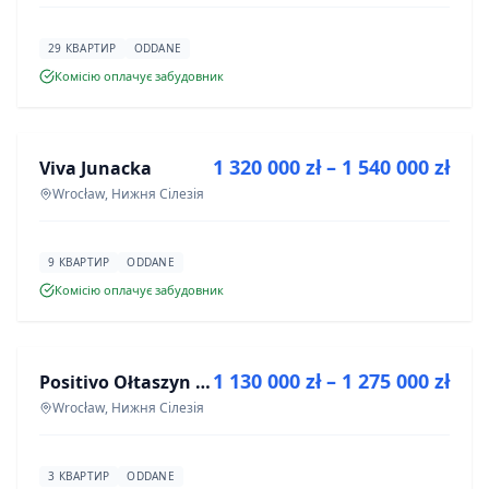
29 КВАРТИР
ODDANE
Комісію оплачує забудовник
ПРОДАЖ
1 320 000 zł – 1 540 000 zł
Viva Junacka
ІНВЕСТИЦІЯ
Wrocław, Нижня Сілезія
9 КВАРТИР
ODDANE
Комісію оплачує забудовник
ПРОДАЖ
1 130 000 zł – 1 275 000 zł
Positivo Ołtaszyn - mieszkania wykończone pod klucz
ІНВЕСТИЦІЯ
Wrocław, Нижня Сілезія
3 КВАРТИР
ODDANE