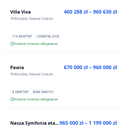
460 288 zł – 960 630 zł
Villa Viva
ІНВЕСТИЦІЯ
Wrocław, Нижня Сілезія
116 КВАРТИР
I KWARTAŁ 2028
Комісію оплачує забудовник
ПРОДАЖ
670 000 zł – 960 000 zł
Pawia
ІНВЕСТИЦІЯ
Wrocław, Нижня Сілезія
8 КВАРТИР
BRAK DANYCH
Комісію оплачує забудовник
ПРОДАЖ
965 000 zł – 1 199 000 zł
Nasza Symfonia etap III
ІНВЕСТИЦІЯ