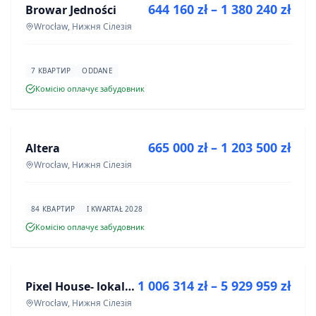
644 160 zł – 1 380 240 zł
Browar Jedności
ІНВЕСТИЦІЯ
Wrocław, Нижня Сілезія
7 КВАРТИР
ODDANE
Комісію оплачує забудовник
ПРОДАЖ
665 000 zł – 1 203 500 zł
Altera
ІНВЕСТИЦІЯ
Wrocław, Нижня Сілезія
84 КВАРТИР
I KWARTAŁ 2028
Комісію оплачує забудовник
ПРОДАЖ
1 006 314 zł – 5 929 959 zł
Pixel House- lokale użytkowe
ІНВЕСТИЦІЯ
Wrocław, Нижня Сілезія