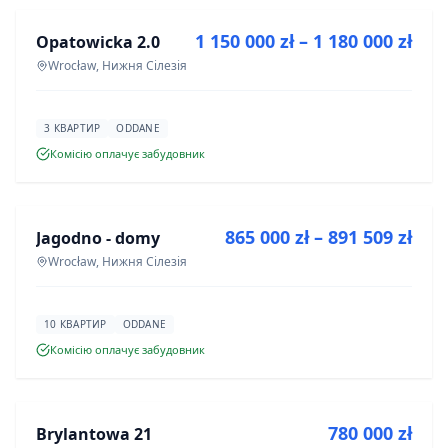
1 150 000 zł – 1 180 000 zł
Opatowicka 2.0
ІНВЕСТИЦІЯ
Wrocław, Нижня Сілезія
3 КВАРТИР
ODDANE
Комісію оплачує забудовник
ПРОДАЖ
865 000 zł – 891 509 zł
Jagodno - domy
ІНВЕСТИЦІЯ
Wrocław, Нижня Сілезія
10 КВАРТИР
ODDANE
Комісію оплачує забудовник
ПРОДАЖ
780 000 zł
Brylantowa 21
ІНВЕСТИЦІЯ