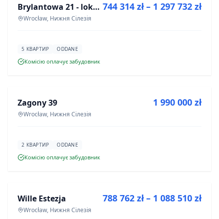
744 314 zł – 1 297 732 zł
Brylantowa 21 - lokale usługowe
ІНВЕСТИЦІЯ
Wrocław, Нижня Сілезія
5 КВАРТИР
ODDANE
Комісію оплачує забудовник
ПРОДАЖ
1 990 000 zł
Zagony 39
ІНВЕСТИЦІЯ
Wrocław, Нижня Сілезія
2 КВАРТИР
ODDANE
Комісію оплачує забудовник
ПРОДАЖ
788 762 zł – 1 088 510 zł
Wille Estezja
ІНВЕСТИЦІЯ
Wrocław, Нижня Сілезія