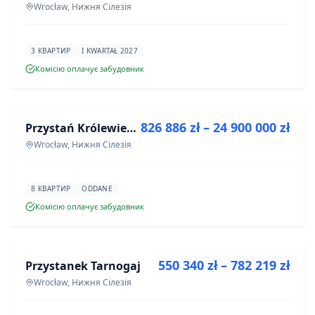
Wrocław, Нижня Сілезія
3 КВАРТИР
I KWARTAŁ 2027
Комісію оплачує забудовник
ПРОДАЖ
826 886 zł – 24 900 000 zł
Przystań Królewiecka III- lokale usługowe
ІНВЕСТИЦІЯ
Wrocław, Нижня Сілезія
8 КВАРТИР
ODDANE
Комісію оплачує забудовник
ПРОДАЖ
550 340 zł – 782 219 zł
Przystanek Tarnogaj
ІНВЕСТИЦІЯ
Wrocław, Нижня Сілезія