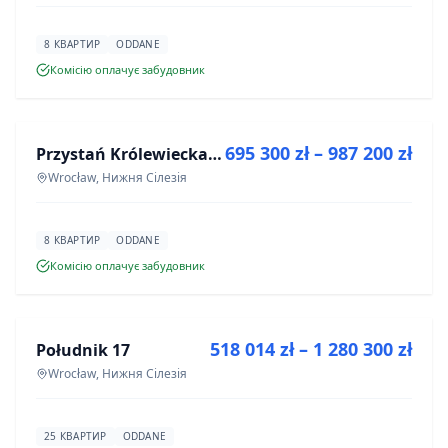
8 КВАРТИР
ODDANE
Комісію оплачує забудовник
ПРОДАЖ
695 300 zł – 987 200 zł
Przystań Królewiecka III
ІНВЕСТИЦІЯ
Wrocław, Нижня Сілезія
8 КВАРТИР
ODDANE
Комісію оплачує забудовник
ПРОДАЖ
518 014 zł – 1 280 300 zł
Południk 17
ІНВЕСТИЦІЯ
Wrocław, Нижня Сілезія
25 КВАРТИР
ODDANE