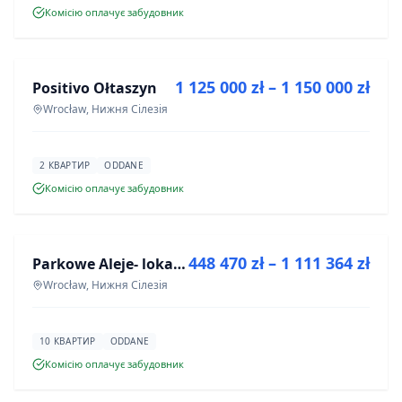
Комісію оплачує забудовник
ПРОДАЖ
1 125 000 zł – 1 150 000 zł
Positivo Ołtaszyn
ІНВЕСТИЦІЯ
Wrocław, Нижня Сілезія
2 КВАРТИР
ODDANE
Комісію оплачує забудовник
ПРОДАЖ
448 470 zł – 1 111 364 zł
Parkowe Aleje- lokale usługowe
ІНВЕСТИЦІЯ
Wrocław, Нижня Сілезія
10 КВАРТИР
ODDANE
Комісію оплачує забудовник
ПРОДАЖ