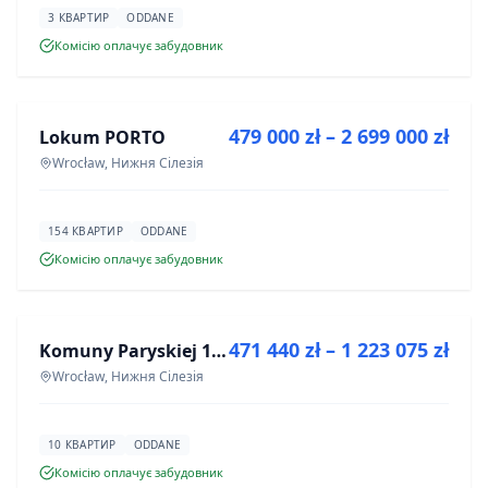
3 КВАРТИР
ODDANE
Комісію оплачує забудовник
ПРОДАЖ
479 000 zł – 2 699 000 zł
Lokum PORTO
ІНВЕСТИЦІЯ
Wrocław, Нижня Сілезія
154 КВАРТИР
ODDANE
Комісію оплачує забудовник
ПРОДАЖ
471 440 zł – 1 223 075 zł
Komuny Paryskiej 19a
ІНВЕСТИЦІЯ
Wrocław, Нижня Сілезія
10 КВАРТИР
ODDANE
Комісію оплачує забудовник