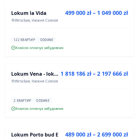
499 000 zł – 1 049 000 zł
Lokum la Vida
ІНВЕСТИЦІЯ
Wrocław, Нижня Сілезія
122 КВАРТИР
ODDANE
Комісію оплачує забудовник
ПРОДАЖ
1 818 186 zł – 2 197 666 zł
Lokum Vena - lokale użytkowe
ІНВЕСТИЦІЯ
Wrocław, Нижня Сілезія
2 КВАРТИР
ODDANE
Комісію оплачує забудовник
ПРОДАЖ
489 000 zł – 2 699 000 zł
Lokum Porto bud E
ІНВЕСТИЦІЯ