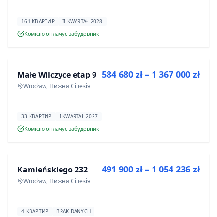
161 КВАРТИР
II KWARTAŁ 2028
Комісію оплачує забудовник
ПРОДАЖ
584 680 zł – 1 367 000 zł
Małe Wilczyce etap 9
ІНВЕСТИЦІЯ
Wrocław, Нижня Сілезія
33 КВАРТИР
I KWARTAŁ 2027
Комісію оплачує забудовник
ПРОДАЖ
491 900 zł – 1 054 236 zł
Kamieńskiego 232
ІНВЕСТИЦІЯ
Wrocław, Нижня Сілезія
4 КВАРТИР
BRAK DANYCH