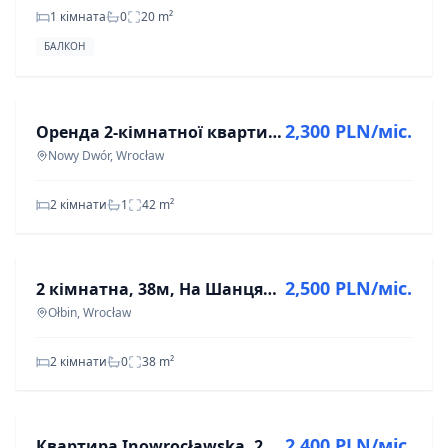
1 кімната
0
20
m²
БАЛКОН
ОРЕНДА
2,300 PLN/міс.
Оренда 2-кімнатної квартири 42 м² у Вроцлаві, Новий Двір
Nowy Dwór, Wrocław
2 кімнати
1
42
m²
ОРЕНДА
2,500 PLN/міс.
2 кімнатна, 38м, На Шанцях, 3150 з оплатами
Ołbin, Wrocław
2 кімнати
0
38
m²
ОРЕНДА
2,400 PLN/міс.
Квартира Inowrocławska, 25м²