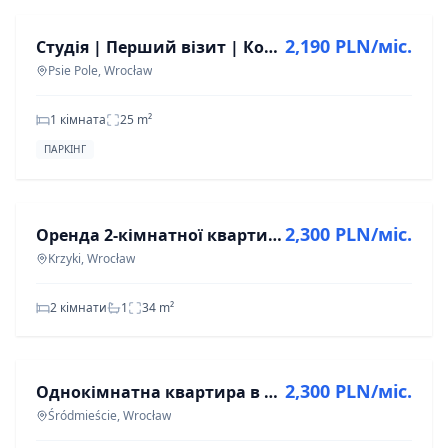
2,190 PLN/міс.
Студія | Перший візит | Коворкінг | Фітнес | Дружній до тварин
Psie Pole, Wrocław
1 кімната
25
m²
ПАРКІНГ
ОРЕНДА
2,300 PLN/міс.
Оренда 2-кімнатної квартири у Кжиках, 34 м²
Krzyki, Wrocław
2 кімнати
1
34
m²
ОРЕНДА
2,300 PLN/міс.
Однокімнатна квартира в Центрі, кондиціонер, перша оренда
Śródmieście, Wrocław