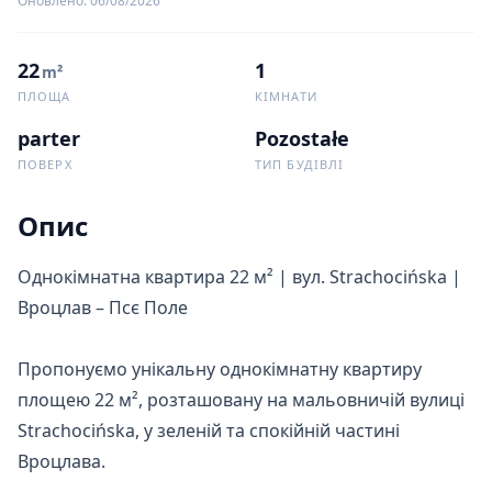
Оновлено
:
06/08/2026
22
1
m²
ПЛОЩА
КІМНАТИ
parter
Pozostałe
ПОВЕРХ
ТИП БУДІВЛІ
Опис
Однокімнатна квартира 22 м² | вул. Strachocińska | 
Вроцлав – Псє Поле

Пропонуємо унікальну однокімнатну квартиру 
площею 22 м², розташовану на мальовничій вулиці 
Strachocińska, у зеленій та спокійній частині 
Вроцлава.
