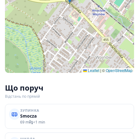
Leaflet
|
©
OpenStreetMap
Що поруч
Відстань по прямій
ЗУПИНКА
Smocza
69 m
<1 min
ШКОЛА