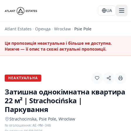
UA
Atlant Estates
Оренда
Wrocław
Psie Pole
Ця пропозиція неактуальна і більше не доступна.
Нижче — її опис та схожі актуальні пропозиції.
НЕАКТУАЛЬНА
Затишна однокімнатна квартира
22 м² | Strachocińska |
Паркування
Strachocinska, Psie Pole, Wrocław
№ оголошення
:
AE-MW-346