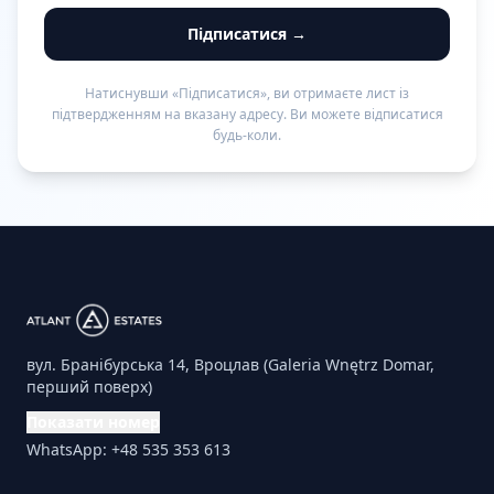
Підписатися →
Натиснувши «Підписатися», ви отримаєте лист із
підтвердженням на вказану адресу. Ви можете відписатися
будь-коли.
вул. Бранібурська 14, Вроцлав (Galeria Wnętrz Domar,
перший поверх)
Показати номер
WhatsApp: +48 535 353 613