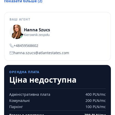
Показати більше
(
2
)
ВАШ АГЕНТ
Hanna Szucs
Kierownik zespołu
+48459568602
hanna.szucs@atlantestates.com
ОРЕНДНА ПЛАТА
Ціна недоступна
Адміністративна плата
400 PLN
/mc
Комунальні
200 PLN
/mc
Паркінг
100 PLN
/mc