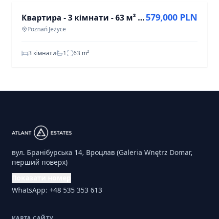
579,000 PLN
Квартира - 3 кімнати - 63 м² - вул. Яна Генрика Дабровського Познань Єжиці
Poznań Jeżyce
3 кімнати
1
63
m²
вул. Бранібурська 14, Вроцлав (Galeria Wnętrz Domar,
перший поверх)
Показати номер
WhatsApp: +48 535 353 613
КАРТА САЙТУ