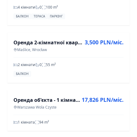
4 кімнати
0
100
m²
БАЛКОН
ТЕРАСА
ПАРКІНГ
ОРЕНДА
3,500 PLN/міс.
Оренда 2-кімнатної квартири 55,2 м² у Маśлицях, Вроцлав
Maślice, Wrocław
2 кімнати
0
55
m²
БАЛКОН
ОРЕНДА
17,826 PLN/міс.
Оренда об'єкта - 1 кімната - 94 м² - вул. Колейова, Варшава Вола Чисте
Warszawa Wola Czyste
1 кімната
94
m²
ПРОДАЖ