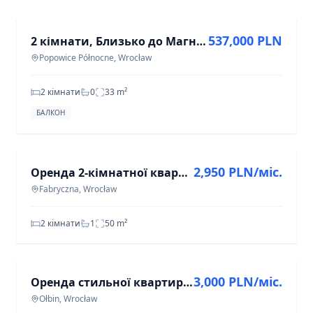
537,000 PLN
2 кімнати, Близько до Магнолії, Балкон, Ліфт, Доступно зразу
Popowice Północne, Wrocław
2 кімнати
0
33
m²
БАЛКОН
ОРЕНДА
2,950 PLN/міс.
Оренда 2-кімнатної квартири 50 м² у Фабричній, Вроцлав
Fabryczna, Wrocław
2 кімнати
1
50
m²
ОРЕНДА
3,000 PLN/міс.
Оренда стильної квартири з балконом, Оłбин, 2 кімнати, 44 м²
Ołbin, Wrocław