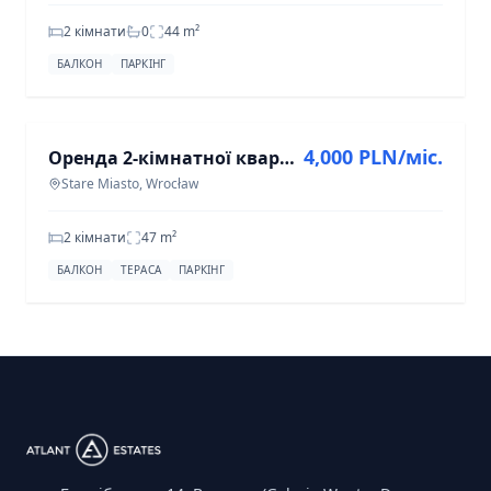
2 кімнати
0
44
m²
БАЛКОН
ПАРКІНГ
ОРЕНДА
4,000 PLN/міс.
Оренда 2-кімнатної квартири 47 м² у Старому Місті, Вроцлав
Stare Miasto, Wrocław
2 кімнати
47
m²
БАЛКОН
ТЕРАСА
ПАРКІНГ