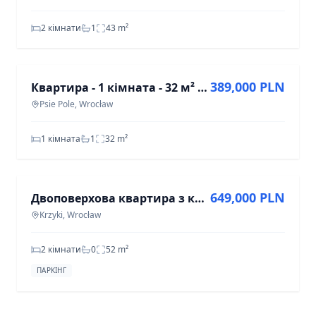
2 кімнати
1
43
m²
ПРОДАЖ
389,000 PLN
Квартира - 1 кімната - 32 м² - ліфт - вул. Болеслава Кривоустого Вроцлав Псє Поле
Psie Pole, Wrocław
1 кімната
1
32
m²
ПРОДАЖ
649,000 PLN
Двоповерхова квартира з кондиціонером та гаражем
Krzyki, Wrocław
2 кімнати
0
52
m²
ПАРКІНГ