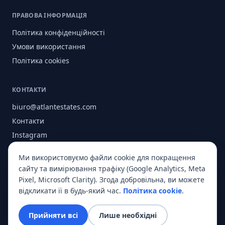
ПРАВОВА ІНФОРМАЦІЯ
Політика конфіденційності
Умови використання
Політика cookies
КОНТАКТИ
biuro@atlantestates.com
Контакти
Instagram
Facebook
Ми використовуємо файли cookie для покращення
Про нас
сайту та вимірювання трафіку (Google Analytics, Meta
Pixel, Microsoft Clarity). Згода добровільна, ви можете
відкликати її в будь-який час.
Політика cookie
.
© 2026 Atlant Estates. Усі права захищено.
Прийняти всі
Лише необхідні