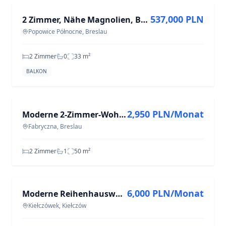
537,000 PLN
2 Zimmer, Nähe Magnolien, Balkon, Aufzug, Sofort verfügbar
Popowice Północne, Breslau
2 Zimmer
0
33
m²
BALKON
ZU VERMIETEN
2,950 PLN/Monat
Moderne 2-Zimmer-Wohnung in Fabryczna, 50 m²
Fabryczna, Breslau
2 Zimmer
1
50
m²
ZU VERMIETEN
6,000 PLN/Monat
Moderne Reihenhauswohnung in Kiełczówek mit 4 Zimmern und 100 m²
Kiełczówek, Kiełczów