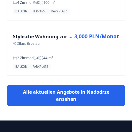
4 Zimmer
0
100
m²
BALKON
TERRASSE
PARKPLATZ
ZU VERMIETEN
3,000 PLN/Monat
Stylische Wohnung zur Miete in Ołbin – 2 Zimmer, 44 m²
Ołbin, Breslau
2 Zimmer
0
44
m²
BALKON
PARKPLATZ
Alle aktuellen Angebote in Nadodrze
ansehen