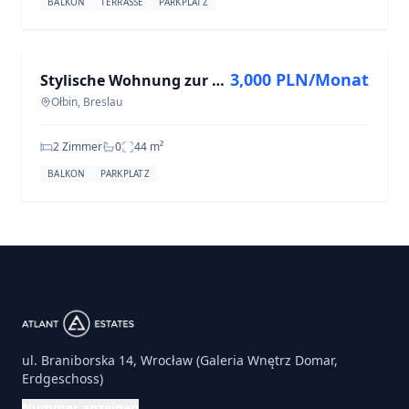
BALKON
TERRASSE
PARKPLATZ
ZU VERMIETEN
3,000 PLN/Monat
Stylische Wohnung zur Miete in Ołbin – 2 Zimmer, 44 m²
Ołbin, Breslau
2 Zimmer
0
44
m²
BALKON
PARKPLATZ
ul. Braniborska 14, Wrocław (Galeria Wnętrz Domar,
Erdgeschoss)
Nummer anzeigen