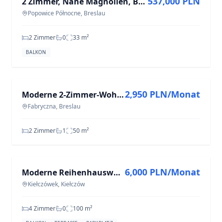
537,000 PLN
2 Zimmer, Nähe Magnolien, Balkon, Aufzug, Sofort verfügbar
Popowice Północne, Breslau
2 Zimmer
0
33
m²
BALKON
ZU VERMIETEN
2,950 PLN/Monat
Moderne 2-Zimmer-Wohnung in Fabryczna, 50 m²
Fabryczna, Breslau
2 Zimmer
1
50
m²
ZU VERMIETEN
6,000 PLN/Monat
Moderne Reihenhauswohnung in Kiełczówek mit 4 Zimmern und 100 m²
Kiełczówek, Kiełczów
4 Zimmer
0
100
m²