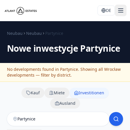
DE
Neubau
Neubau
Partynice
Nowe inwestycje
Partynice
No developments found in Partynice. Showing all Wrocław
developments — filter by district.
Kauf
Miete
Investitionen
Ausland