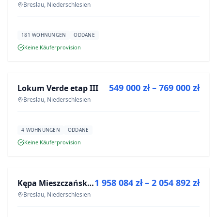
Breslau, Niederschlesien
181 WOHNUNGEN
ODDANE
Keine Käuferprovision
ZU VERKAUFEN
549 000 zł – 769 000 zł
Lokum Verde etap III
NEUBAU
Breslau, Niederschlesien
4 WOHNUNGEN
ODDANE
Keine Käuferprovision
ZU VERKAUFEN
1 958 084 zł – 2 054 892 zł
Kępa Mieszczańska - lokale użytkowe
NEUBAU
Breslau, Niederschlesien