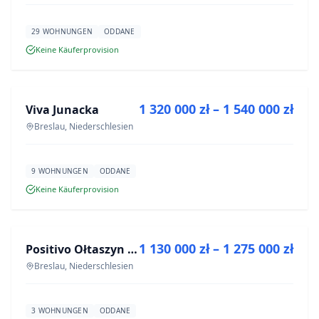
29 WOHNUNGEN
ODDANE
Keine Käuferprovision
ZU VERKAUFEN
1 320 000 zł – 1 540 000 zł
Viva Junacka
NEUBAU
Breslau, Niederschlesien
9 WOHNUNGEN
ODDANE
Keine Käuferprovision
ZU VERKAUFEN
1 130 000 zł – 1 275 000 zł
Positivo Ołtaszyn - mieszkania wykończone pod klucz
NEUBAU
Breslau, Niederschlesien
3 WOHNUNGEN
ODDANE