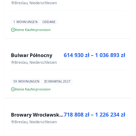
Breslau, Niederschlesien
1 WOHNUNGEN
ODDANE
Keine Käuferprovision
ZU VERKAUFEN
614 930 zł – 1 036 893 zł
Bulwar Północny
NEUBAU
Breslau, Niederschlesien
59 WOHNUNGEN
III KWARTAŁ 2027
Keine Käuferprovision
ZU VERKAUFEN
718 808 zł – 1 226 234 zł
Browary Wrocławskie bud BR1, BR2
NEUBAU
Breslau, Niederschlesien