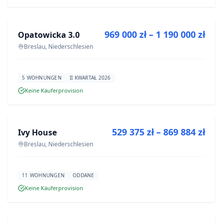
ZU VERKAUFEN
969 000 zł – 1 190 000 zł
Opatowicka 3.0
NEUBAU
Breslau, Niederschlesien
5 WOHNUNGEN
II KWARTAŁ 2026
Keine Käuferprovision
ZU VERKAUFEN
529 375 zł – 869 884 zł
Ivy House
NEUBAU
Breslau, Niederschlesien
11 WOHNUNGEN
ODDANE
Keine Käuferprovision
ZU VERKAUFEN