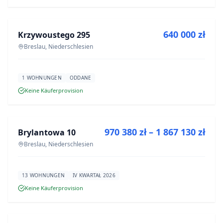
ZU VERKAUFEN
640 000 zł
Krzywoustego 295
NEUBAU
Breslau, Niederschlesien
1 WOHNUNGEN
ODDANE
Keine Käuferprovision
ZU VERKAUFEN
970 380 zł – 1 867 130 zł
Brylantowa 10
NEUBAU
Breslau, Niederschlesien
13 WOHNUNGEN
IV KWARTAŁ 2026
Keine Käuferprovision
ZU VERKAUFEN