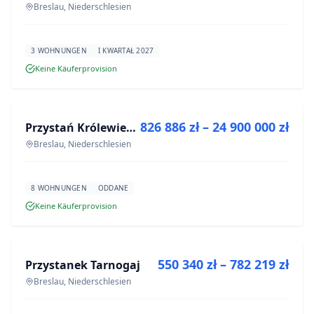
Breslau, Niederschlesien
3 WOHNUNGEN
I KWARTAŁ 2027
Keine Käuferprovision
ZU VERKAUFEN
826 886 zł – 24 900 000 zł
Przystań Królewiecka III- lokale usługowe
NEUBAU
Breslau, Niederschlesien
8 WOHNUNGEN
ODDANE
Keine Käuferprovision
ZU VERKAUFEN
550 340 zł – 782 219 zł
Przystanek Tarnogaj
NEUBAU
Breslau, Niederschlesien