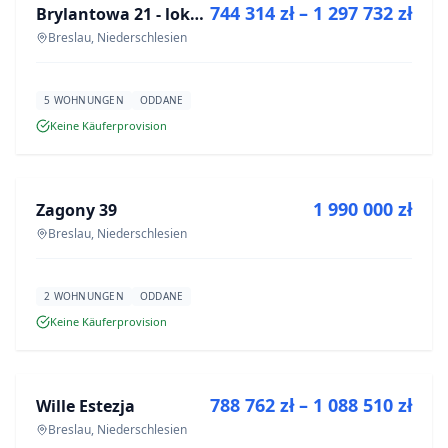
744 314 zł – 1 297 732 zł
Brylantowa 21 - lokale usługowe
NEUBAU
Breslau, Niederschlesien
5 WOHNUNGEN
ODDANE
Keine Käuferprovision
ZU VERKAUFEN
1 990 000 zł
Zagony 39
NEUBAU
Breslau, Niederschlesien
2 WOHNUNGEN
ODDANE
Keine Käuferprovision
ZU VERKAUFEN
788 762 zł – 1 088 510 zł
Wille Estezja
NEUBAU
Breslau, Niederschlesien