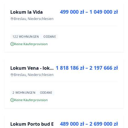
499 000 zł – 1 049 000 zł
Lokum la Vida
NEUBAU
Breslau, Niederschlesien
122 WOHNUNGEN
ODDANE
Keine Käuferprovision
ZU VERKAUFEN
1 818 186 zł – 2 197 666 zł
Lokum Vena - lokale użytkowe
NEUBAU
Breslau, Niederschlesien
2 WOHNUNGEN
ODDANE
Keine Käuferprovision
ZU VERKAUFEN
489 000 zł – 2 699 000 zł
Lokum Porto bud E
NEUBAU