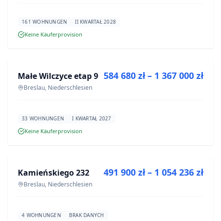
161 WOHNUNGEN
II KWARTAŁ 2028
Keine Käuferprovision
ZU VERKAUFEN
584 680 zł – 1 367 000 zł
Małe Wilczyce etap 9
NEUBAU
Breslau, Niederschlesien
33 WOHNUNGEN
I KWARTAŁ 2027
Keine Käuferprovision
ZU VERKAUFEN
491 900 zł – 1 054 236 zł
Kamieńskiego 232
NEUBAU
Breslau, Niederschlesien
4 WOHNUNGEN
BRAK DANYCH