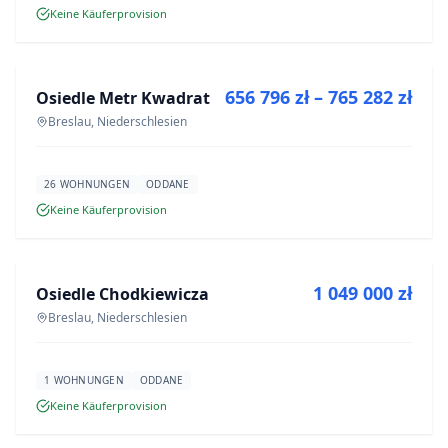
Keine Käuferprovision
ZU VERKAUFEN
656 796 zł – 765 282 zł
Osiedle Metr Kwadrat
NEUBAU
Breslau, Niederschlesien
26 WOHNUNGEN
ODDANE
Keine Käuferprovision
ZU VERKAUFEN
1 049 000 zł
Osiedle Chodkiewicza
NEUBAU
Breslau, Niederschlesien
1 WOHNUNGEN
ODDANE
Keine Käuferprovision
ZU VERKAUFEN