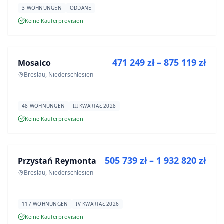
3 WOHNUNGEN
ODDANE
Keine Käuferprovision
ZU VERKAUFEN
471 249 zł – 875 119 zł
Mosaico
NEUBAU
Breslau, Niederschlesien
48 WOHNUNGEN
III KWARTAŁ 2028
Keine Käuferprovision
ZU VERKAUFEN
505 739 zł – 1 932 820 zł
Przystań Reymonta
NEUBAU
Breslau, Niederschlesien
117 WOHNUNGEN
IV KWARTAŁ 2026
Keine Käuferprovision