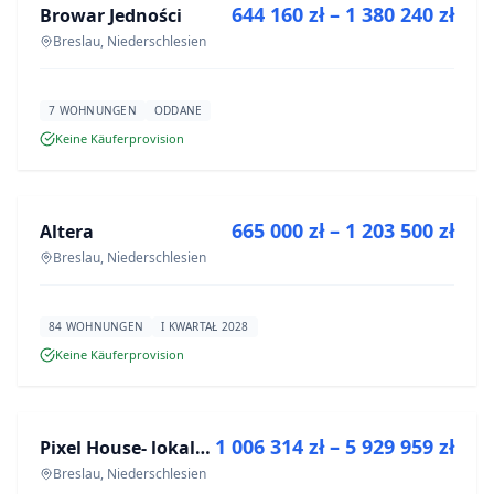
644 160 zł – 1 380 240 zł
Browar Jedności
NEUBAU
Breslau, Niederschlesien
7 WOHNUNGEN
ODDANE
Keine Käuferprovision
ZU VERKAUFEN
665 000 zł – 1 203 500 zł
Altera
NEUBAU
Breslau, Niederschlesien
84 WOHNUNGEN
I KWARTAŁ 2028
Keine Käuferprovision
ZU VERKAUFEN
1 006 314 zł – 5 929 959 zł
Pixel House- lokale użytkowe
NEUBAU
Breslau, Niederschlesien