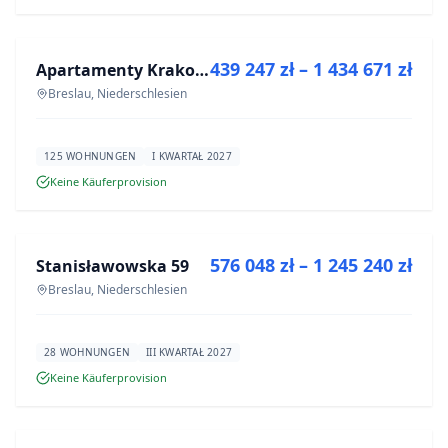
ZU VERKAUFEN
439 247 zł – 1 434 671 zł
Apartamenty Krakowska 6
NEUBAU
Breslau, Niederschlesien
125 WOHNUNGEN
I KWARTAŁ 2027
Keine Käuferprovision
ZU VERKAUFEN
576 048 zł – 1 245 240 zł
Stanisławowska 59
NEUBAU
Breslau, Niederschlesien
28 WOHNUNGEN
III KWARTAŁ 2027
Keine Käuferprovision
ZU VERKAUFEN