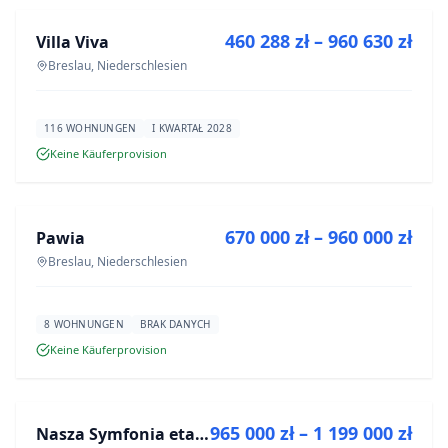
460 288 zł – 960 630 zł
Villa Viva
NEUBAU
Breslau, Niederschlesien
116 WOHNUNGEN
I KWARTAŁ 2028
Keine Käuferprovision
ZU VERKAUFEN
670 000 zł – 960 000 zł
Pawia
NEUBAU
Breslau, Niederschlesien
8 WOHNUNGEN
BRAK DANYCH
Keine Käuferprovision
ZU VERKAUFEN
965 000 zł – 1 199 000 zł
Nasza Symfonia etap III
NEUBAU