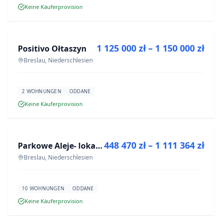
Keine Käuferprovision
ZU VERKAUFEN
1 125 000 zł – 1 150 000 zł
Positivo Ołtaszyn
NEUBAU
Breslau, Niederschlesien
2 WOHNUNGEN
ODDANE
Keine Käuferprovision
ZU VERKAUFEN
448 470 zł – 1 111 364 zł
Parkowe Aleje- lokale usługowe
NEUBAU
Breslau, Niederschlesien
10 WOHNUNGEN
ODDANE
Keine Käuferprovision
ZU VERKAUFEN