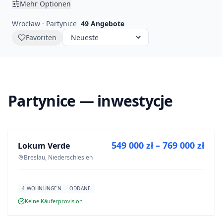
Mehr Optionen
Wrocław · Partynice
49
Angebote
Favoriten
Partynice — inwestycje
ZU VERKAUFEN
549 000 zł – 769 000 zł
Lokum Verde
NEUBAU
Breslau, Niederschlesien
4 WOHNUNGEN
ODDANE
Keine Käuferprovision
ZU VERKAUFEN