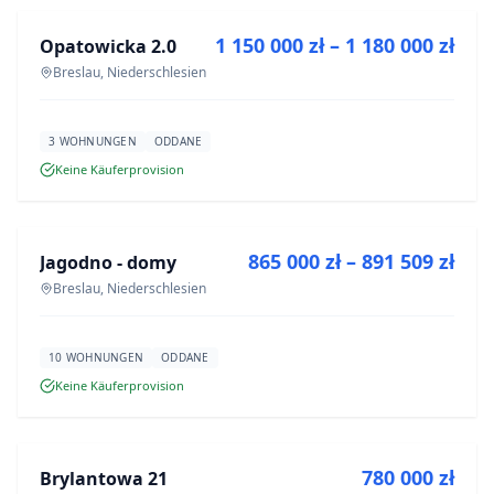
1 150 000 zł – 1 180 000 zł
Opatowicka 2.0
NEUBAU
Breslau, Niederschlesien
3 WOHNUNGEN
ODDANE
Keine Käuferprovision
ZU VERKAUFEN
865 000 zł – 891 509 zł
Jagodno - domy
NEUBAU
Breslau, Niederschlesien
10 WOHNUNGEN
ODDANE
Keine Käuferprovision
ZU VERKAUFEN
780 000 zł
Brylantowa 21
NEUBAU