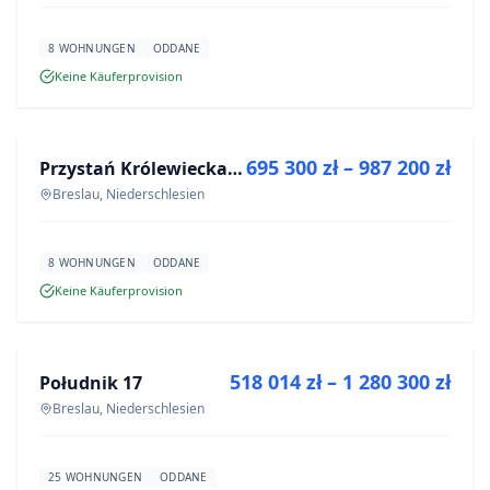
8 WOHNUNGEN
ODDANE
Keine Käuferprovision
ZU VERKAUFEN
695 300 zł – 987 200 zł
Przystań Królewiecka III
NEUBAU
Breslau, Niederschlesien
8 WOHNUNGEN
ODDANE
Keine Käuferprovision
ZU VERKAUFEN
518 014 zł – 1 280 300 zł
Południk 17
NEUBAU
Breslau, Niederschlesien
25 WOHNUNGEN
ODDANE