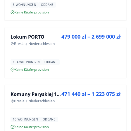
3 WOHNUNGEN
ODDANE
Keine Käuferprovision
ZU VERKAUFEN
479 000 zł – 2 699 000 zł
Lokum PORTO
NEUBAU
Breslau, Niederschlesien
154 WOHNUNGEN
ODDANE
Keine Käuferprovision
ZU VERKAUFEN
471 440 zł – 1 223 075 zł
Komuny Paryskiej 19a
NEUBAU
Breslau, Niederschlesien
10 WOHNUNGEN
ODDANE
Keine Käuferprovision