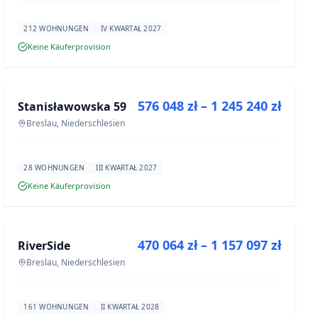
212 WOHNUNGEN
IV KWARTAŁ 2027
Keine Käuferprovision
ZU VERKAUFEN
576 048 zł – 1 245 240 zł
Stanisławowska 59
NEUBAU
Breslau, Niederschlesien
28 WOHNUNGEN
III KWARTAŁ 2027
Keine Käuferprovision
ZU VERKAUFEN
470 064 zł – 1 157 097 zł
RiverSide
NEUBAU
Breslau, Niederschlesien
161 WOHNUNGEN
II KWARTAŁ 2028