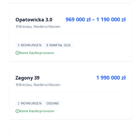
ZU VERKAUFEN
969 000 zł – 1 190 000 zł
Opatowicka 3.0
NEUBAU
Breslau, Niederschlesien
5 WOHNUNGEN
II KWARTAŁ 2026
Keine Käuferprovision
ZU VERKAUFEN
1 990 000 zł
Zagony 39
NEUBAU
Breslau, Niederschlesien
2 WOHNUNGEN
ODDANE
Keine Käuferprovision
ZU VERKAUFEN