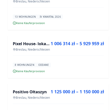
Breslau, Niederschlesien
13 WOHNUNGEN
IV KWARTAŁ 2026
Keine Käuferprovision
ZU VERKAUFEN
1 006 314 zł – 5 929 959 zł
Pixel House- lokale użytkowe
NEUBAU
Breslau, Niederschlesien
8 WOHNUNGEN
ODDANE
Keine Käuferprovision
ZU VERKAUFEN
1 125 000 zł – 1 150 000 zł
Positivo Ołtaszyn
NEUBAU
Breslau, Niederschlesien