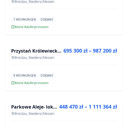
Breslau, Niederschlesien
7 WOHNUNGEN
ODDANE
Keine Käuferprovision
ZU VERKAUFEN
695 300 zł – 987 200 zł
Przystań Królewiecka III
NEUBAU
Breslau, Niederschlesien
8 WOHNUNGEN
ODDANE
Keine Käuferprovision
ZU VERKAUFEN
448 470 zł – 1 111 364 zł
Parkowe Aleje- lokale usługowe
NEUBAU
Breslau, Niederschlesien