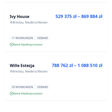
ZU VERKAUFEN
529 375 zł – 869 884 zł
Ivy House
NEUBAU
Breslau, Niederschlesien
11 WOHNUNGEN
ODDANE
Keine Käuferprovision
ZU VERKAUFEN
788 762 zł – 1 088 510 zł
Wille Estezja
NEUBAU
Breslau, Niederschlesien
29 WOHNUNGEN
ODDANE
Keine Käuferprovision
ZU VERKAUFEN