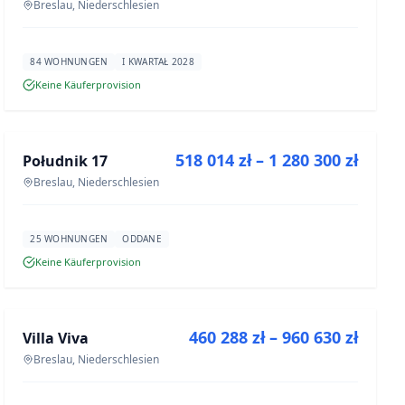
Breslau, Niederschlesien
84 WOHNUNGEN
I KWARTAŁ 2028
Keine Käuferprovision
ZU VERKAUFEN
518 014 zł – 1 280 300 zł
Południk 17
NEUBAU
Breslau, Niederschlesien
25 WOHNUNGEN
ODDANE
Keine Käuferprovision
ZU VERKAUFEN
460 288 zł – 960 630 zł
Villa Viva
NEUBAU
Breslau, Niederschlesien