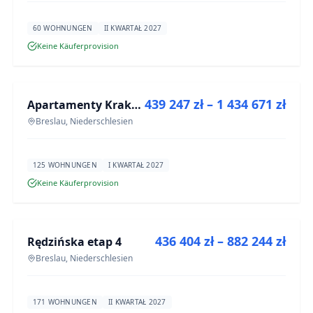
60 WOHNUNGEN
II KWARTAŁ 2027
Keine Käuferprovision
ZU VERKAUFEN
439 247 zł – 1 434 671 zł
Apartamenty Krakowska 6
NEUBAU
Breslau, Niederschlesien
125 WOHNUNGEN
I KWARTAŁ 2027
Keine Käuferprovision
ZU VERKAUFEN
436 404 zł – 882 244 zł
Rędzińska etap 4
NEUBAU
Breslau, Niederschlesien
171 WOHNUNGEN
II KWARTAŁ 2027