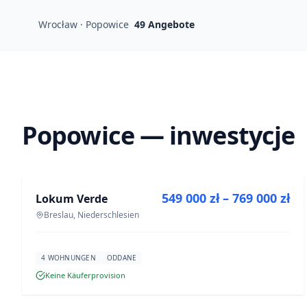
Wrocław · Popowice
49
Angebote
Popowice — inwestycje
ZU VERKAUFEN
549 000 zł – 769 000 zł
Lokum Verde
NEUBAU
Breslau, Niederschlesien
4 WOHNUNGEN
ODDANE
Keine Käuferprovision
ZU VERKAUFEN