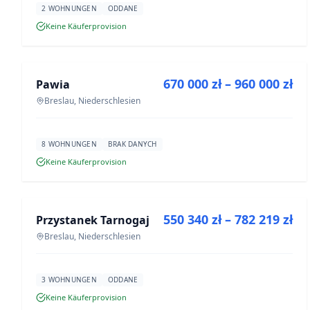
2 WOHNUNGEN
ODDANE
Keine Käuferprovision
ZU VERKAUFEN
670 000 zł – 960 000 zł
Pawia
NEUBAU
Breslau, Niederschlesien
8 WOHNUNGEN
BRAK DANYCH
Keine Käuferprovision
ZU VERKAUFEN
550 340 zł – 782 219 zł
Przystanek Tarnogaj
NEUBAU
Breslau, Niederschlesien
3 WOHNUNGEN
ODDANE
Keine Käuferprovision