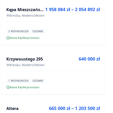
1 958 084 zł – 2 054 892 zł
Kępa Mieszczańska - lokale użytkowe
NEUBAU
Breslau, Niederschlesien
3 WOHNUNGEN
ODDANE
Keine Käuferprovision
ZU VERKAUFEN
640 000 zł
Krzywoustego 295
NEUBAU
Breslau, Niederschlesien
1 WOHNUNGEN
ODDANE
Keine Käuferprovision
ZU VERKAUFEN
665 000 zł – 1 203 500 zł
Altera
NEUBAU