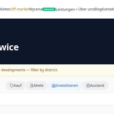
Mieten
Off-market
Wycena
Über uns
Blog
Kontak
Leistungen
NOWOŚĆ
wice
evelopments — filter by district.
Kauf
Miete
Investitionen
Ausland