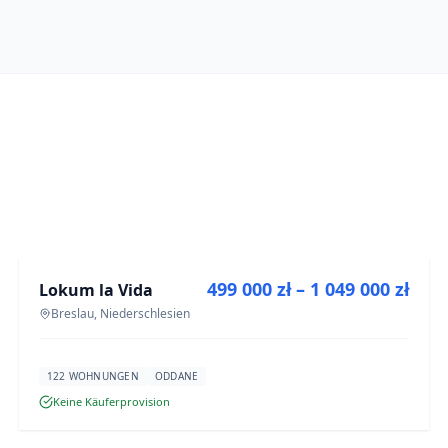
ZU VERKAUFEN
499 000 zł – 1 049 000 zł
Lokum la Vida
NEUBAU
Breslau, Niederschlesien
122 WOHNUNGEN
ODDANE
Keine Käuferprovision
ZU VERKAUFEN