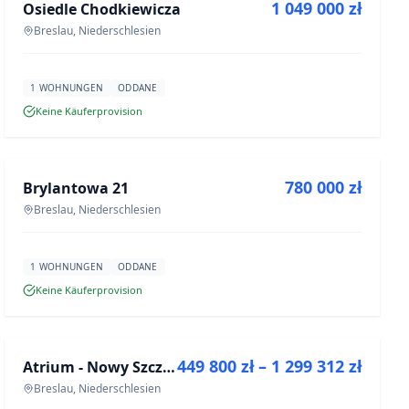
1 049 000 zł
Osiedle Chodkiewicza
NEUBAU
Breslau, Niederschlesien
1 WOHNUNGEN
ODDANE
Keine Käuferprovision
ZU VERKAUFEN
780 000 zł
Brylantowa 21
NEUBAU
Breslau, Niederschlesien
1 WOHNUNGEN
ODDANE
Keine Käuferprovision
ZU VERKAUFEN
449 800 zł – 1 299 312 zł
Atrium - Nowy Szczepin
NEUBAU
Breslau, Niederschlesien