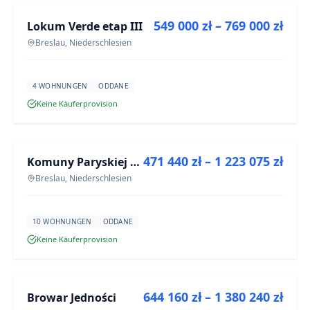
549 000 zł – 769 000 zł
Lokum Verde etap III
NEUBAU
Breslau, Niederschlesien
4 WOHNUNGEN
ODDANE
Keine Käuferprovision
ZU VERKAUFEN
471 440 zł – 1 223 075 zł
Komuny Paryskiej 19a
NEUBAU
Breslau, Niederschlesien
10 WOHNUNGEN
ODDANE
Keine Käuferprovision
ZU VERKAUFEN
644 160 zł – 1 380 240 zł
Browar Jedności
NEUBAU