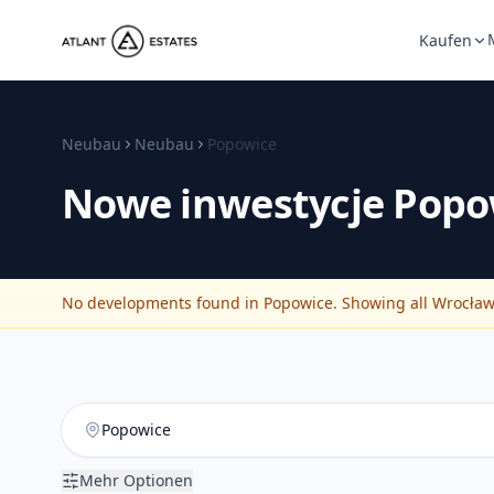
Kaufen
Neubau
Neubau
Popowice
Nowe inwestycje
Popo
No developments found in Popowice. Showing all Wrocław d
Mehr Optionen