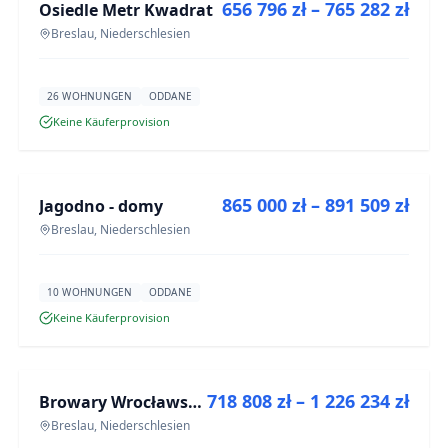
656 796 zł – 765 282 zł
Osiedle Metr Kwadrat
NEUBAU
Breslau, Niederschlesien
26 WOHNUNGEN
ODDANE
Keine Käuferprovision
ZU VERKAUFEN
865 000 zł – 891 509 zł
Jagodno - domy
NEUBAU
Breslau, Niederschlesien
10 WOHNUNGEN
ODDANE
Keine Käuferprovision
ZU VERKAUFEN
718 808 zł – 1 226 234 zł
Browary Wrocławskie bud BR1, BR2
NEUBAU
Breslau, Niederschlesien