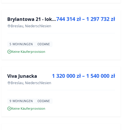
ZU VERKAUFEN
744 314 zł – 1 297 732 zł
Brylantowa 21 - lokale usługowe
NEUBAU
Breslau, Niederschlesien
5 WOHNUNGEN
ODDANE
Keine Käuferprovision
ZU VERKAUFEN
1 320 000 zł – 1 540 000 zł
Viva Junacka
NEUBAU
Breslau, Niederschlesien
9 WOHNUNGEN
ODDANE
Keine Käuferprovision
ZU VERKAUFEN