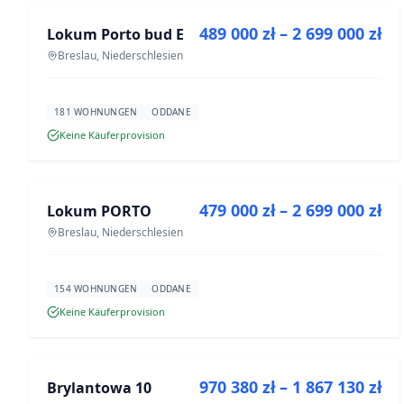
489 000 zł – 2 699 000 zł
Lokum Porto bud E
NEUBAU
Breslau, Niederschlesien
181 WOHNUNGEN
ODDANE
Keine Käuferprovision
ZU VERKAUFEN
479 000 zł – 2 699 000 zł
Lokum PORTO
NEUBAU
Breslau, Niederschlesien
154 WOHNUNGEN
ODDANE
Keine Käuferprovision
ZU VERKAUFEN
970 380 zł – 1 867 130 zł
Brylantowa 10
NEUBAU