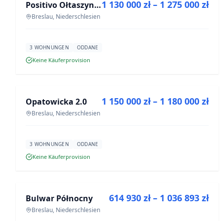
1 130 000 zł – 1 275 000 zł
Positivo Ołtaszyn - mieszkania wykończone pod klucz
NEUBAU
Breslau, Niederschlesien
3 WOHNUNGEN
ODDANE
Keine Käuferprovision
ZU VERKAUFEN
1 150 000 zł – 1 180 000 zł
Opatowicka 2.0
NEUBAU
Breslau, Niederschlesien
3 WOHNUNGEN
ODDANE
Keine Käuferprovision
ZU VERKAUFEN
614 930 zł – 1 036 893 zł
Bulwar Północny
NEUBAU
Breslau, Niederschlesien