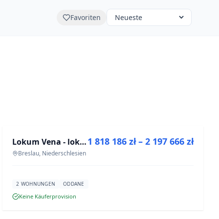
Favoriten
ZU VERKAUFEN
1 818 186 zł – 2 197 666 zł
Lokum Vena - lokale użytkowe
NEUBAU
Breslau, Niederschlesien
2 WOHNUNGEN
ODDANE
Keine Käuferprovision
ZU VERKAUFEN