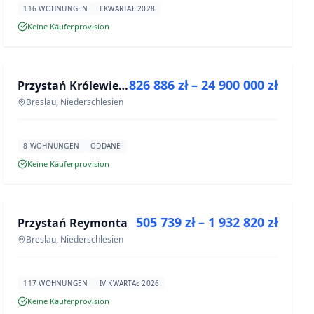
116 WOHNUNGEN
I KWARTAŁ 2028
Keine Käuferprovision
ZU VERKAUFEN
826 886 zł – 24 900 000 zł
Przystań Królewiecka III- lokale usługowe
NEUBAU
Breslau, Niederschlesien
8 WOHNUNGEN
ODDANE
Keine Käuferprovision
ZU VERKAUFEN
505 739 zł – 1 932 820 zł
Przystań Reymonta
NEUBAU
Breslau, Niederschlesien
117 WOHNUNGEN
IV KWARTAŁ 2026
Keine Käuferprovision