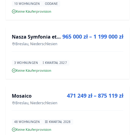
10 WOHNUNGEN
ODDANE
Keine Käuferprovision
ZU VERKAUFEN
965 000 zł – 1 199 000 zł
Nasza Symfonia etap III
NEUBAU
Breslau, Niederschlesien
3 WOHNUNGEN
I KWARTAŁ 2027
Keine Käuferprovision
ZU VERKAUFEN
471 249 zł – 875 119 zł
Mosaico
NEUBAU
Breslau, Niederschlesien
48 WOHNUNGEN
III KWARTAŁ 2028
Keine Käuferprovision