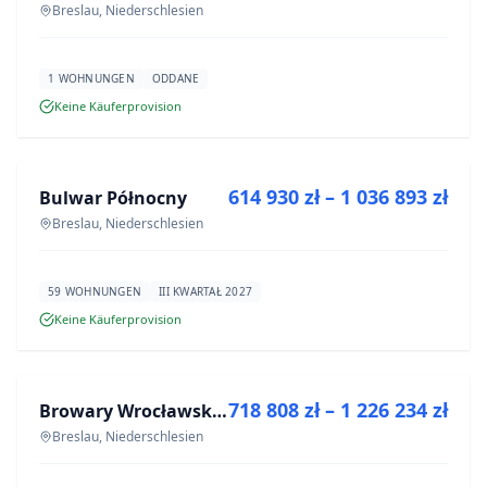
Breslau, Niederschlesien
1 WOHNUNGEN
ODDANE
Keine Käuferprovision
ZU VERKAUFEN
614 930 zł – 1 036 893 zł
Bulwar Północny
NEUBAU
Breslau, Niederschlesien
59 WOHNUNGEN
III KWARTAŁ 2027
Keine Käuferprovision
ZU VERKAUFEN
718 808 zł – 1 226 234 zł
Browary Wrocławskie bud BR1, BR2
NEUBAU
Breslau, Niederschlesien