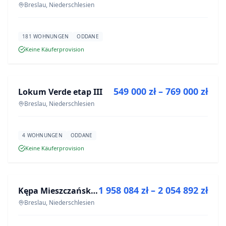
Breslau, Niederschlesien
181 WOHNUNGEN
ODDANE
Keine Käuferprovision
ZU VERKAUFEN
549 000 zł – 769 000 zł
Lokum Verde etap III
NEUBAU
Breslau, Niederschlesien
4 WOHNUNGEN
ODDANE
Keine Käuferprovision
ZU VERKAUFEN
1 958 084 zł – 2 054 892 zł
Kępa Mieszczańska - lokale użytkowe
NEUBAU
Breslau, Niederschlesien