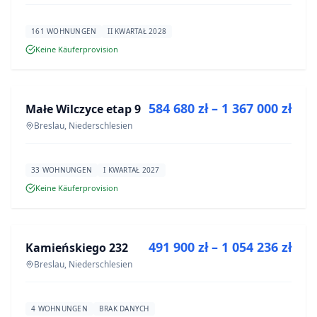
161 WOHNUNGEN
II KWARTAŁ 2028
Keine Käuferprovision
ZU VERKAUFEN
584 680 zł – 1 367 000 zł
Małe Wilczyce etap 9
NEUBAU
Breslau, Niederschlesien
33 WOHNUNGEN
I KWARTAŁ 2027
Keine Käuferprovision
ZU VERKAUFEN
491 900 zł – 1 054 236 zł
Kamieńskiego 232
NEUBAU
Breslau, Niederschlesien
4 WOHNUNGEN
BRAK DANYCH