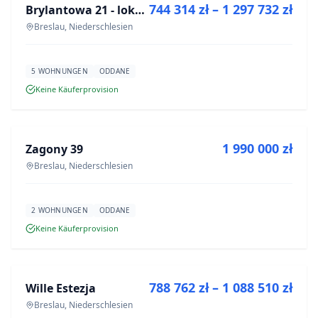
744 314 zł – 1 297 732 zł
Brylantowa 21 - lokale usługowe
NEUBAU
Breslau, Niederschlesien
5 WOHNUNGEN
ODDANE
Keine Käuferprovision
ZU VERKAUFEN
1 990 000 zł
Zagony 39
NEUBAU
Breslau, Niederschlesien
2 WOHNUNGEN
ODDANE
Keine Käuferprovision
ZU VERKAUFEN
788 762 zł – 1 088 510 zł
Wille Estezja
NEUBAU
Breslau, Niederschlesien