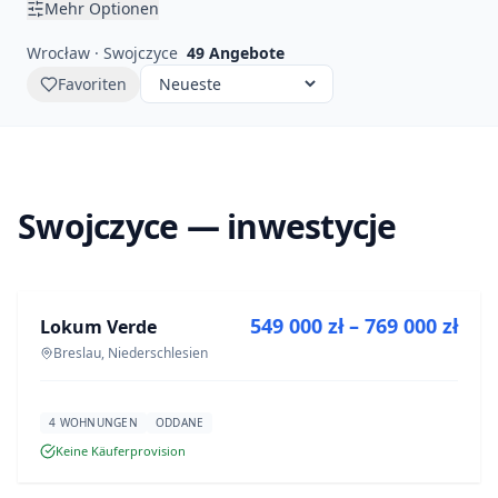
Mehr Optionen
Wrocław · Swojczyce
49
Angebote
Favoriten
Swojczyce — inwestycje
ZU VERKAUFEN
549 000 zł – 769 000 zł
Lokum Verde
NEUBAU
Breslau, Niederschlesien
4 WOHNUNGEN
ODDANE
Keine Käuferprovision
ZU VERKAUFEN