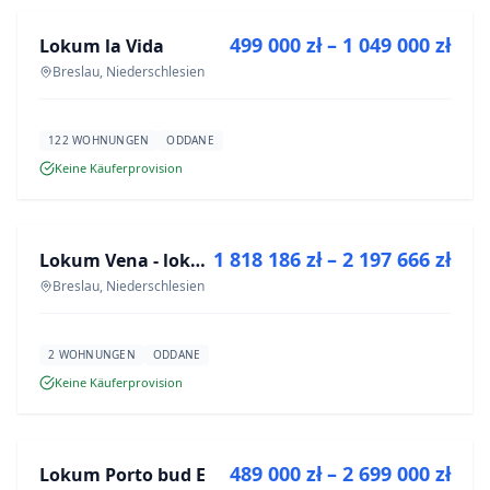
499 000 zł – 1 049 000 zł
Lokum la Vida
NEUBAU
Breslau, Niederschlesien
122 WOHNUNGEN
ODDANE
Keine Käuferprovision
ZU VERKAUFEN
1 818 186 zł – 2 197 666 zł
Lokum Vena - lokale użytkowe
NEUBAU
Breslau, Niederschlesien
2 WOHNUNGEN
ODDANE
Keine Käuferprovision
ZU VERKAUFEN
489 000 zł – 2 699 000 zł
Lokum Porto bud E
NEUBAU