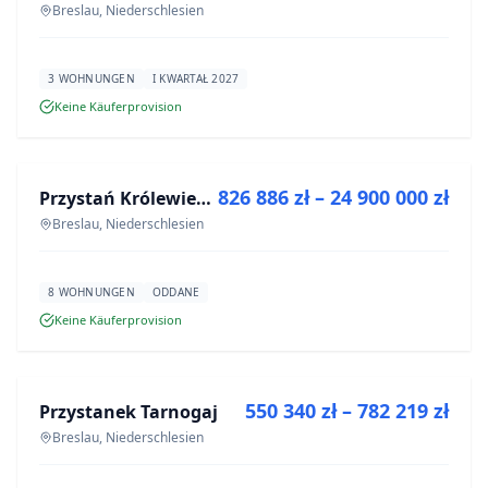
Breslau, Niederschlesien
3 WOHNUNGEN
I KWARTAŁ 2027
Keine Käuferprovision
ZU VERKAUFEN
826 886 zł – 24 900 000 zł
Przystań Królewiecka III- lokale usługowe
NEUBAU
Breslau, Niederschlesien
8 WOHNUNGEN
ODDANE
Keine Käuferprovision
ZU VERKAUFEN
550 340 zł – 782 219 zł
Przystanek Tarnogaj
NEUBAU
Breslau, Niederschlesien