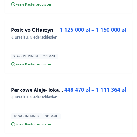
Keine Käuferprovision
ZU VERKAUFEN
1 125 000 zł – 1 150 000 zł
Positivo Ołtaszyn
NEUBAU
Breslau, Niederschlesien
2 WOHNUNGEN
ODDANE
Keine Käuferprovision
ZU VERKAUFEN
448 470 zł – 1 111 364 zł
Parkowe Aleje- lokale usługowe
NEUBAU
Breslau, Niederschlesien
10 WOHNUNGEN
ODDANE
Keine Käuferprovision
ZU VERKAUFEN