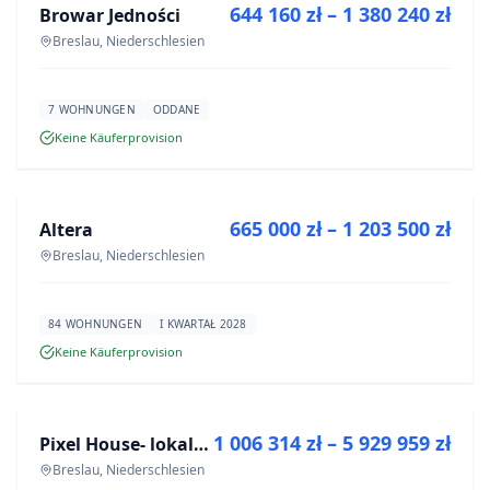
644 160 zł – 1 380 240 zł
Browar Jedności
NEUBAU
Breslau, Niederschlesien
7 WOHNUNGEN
ODDANE
Keine Käuferprovision
ZU VERKAUFEN
665 000 zł – 1 203 500 zł
Altera
NEUBAU
Breslau, Niederschlesien
84 WOHNUNGEN
I KWARTAŁ 2028
Keine Käuferprovision
ZU VERKAUFEN
1 006 314 zł – 5 929 959 zł
Pixel House- lokale użytkowe
NEUBAU
Breslau, Niederschlesien