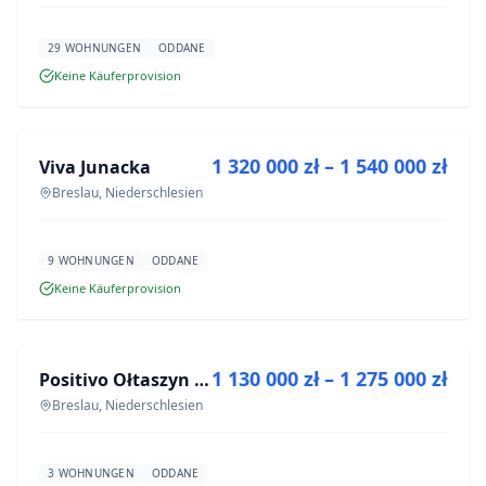
29 WOHNUNGEN
ODDANE
Keine Käuferprovision
ZU VERKAUFEN
1 320 000 zł – 1 540 000 zł
Viva Junacka
NEUBAU
Breslau, Niederschlesien
9 WOHNUNGEN
ODDANE
Keine Käuferprovision
ZU VERKAUFEN
1 130 000 zł – 1 275 000 zł
Positivo Ołtaszyn - mieszkania wykończone pod klucz
NEUBAU
Breslau, Niederschlesien
3 WOHNUNGEN
ODDANE