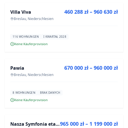
460 288 zł – 960 630 zł
Villa Viva
NEUBAU
Breslau, Niederschlesien
116 WOHNUNGEN
I KWARTAŁ 2028
Keine Käuferprovision
ZU VERKAUFEN
670 000 zł – 960 000 zł
Pawia
NEUBAU
Breslau, Niederschlesien
8 WOHNUNGEN
BRAK DANYCH
Keine Käuferprovision
ZU VERKAUFEN
965 000 zł – 1 199 000 zł
Nasza Symfonia etap III
NEUBAU