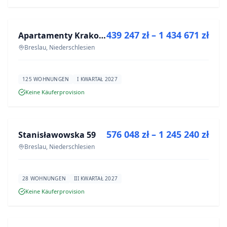
ZU VERKAUFEN
439 247 zł – 1 434 671 zł
Apartamenty Krakowska 6
NEUBAU
Breslau, Niederschlesien
125 WOHNUNGEN
I KWARTAŁ 2027
Keine Käuferprovision
ZU VERKAUFEN
576 048 zł – 1 245 240 zł
Stanisławowska 59
NEUBAU
Breslau, Niederschlesien
28 WOHNUNGEN
III KWARTAŁ 2027
Keine Käuferprovision
ZU VERKAUFEN