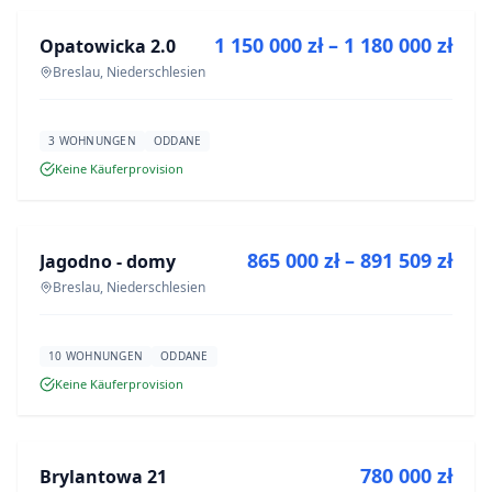
1 150 000 zł – 1 180 000 zł
Opatowicka 2.0
NEUBAU
Breslau, Niederschlesien
3 WOHNUNGEN
ODDANE
Keine Käuferprovision
ZU VERKAUFEN
865 000 zł – 891 509 zł
Jagodno - domy
NEUBAU
Breslau, Niederschlesien
10 WOHNUNGEN
ODDANE
Keine Käuferprovision
ZU VERKAUFEN
780 000 zł
Brylantowa 21
NEUBAU