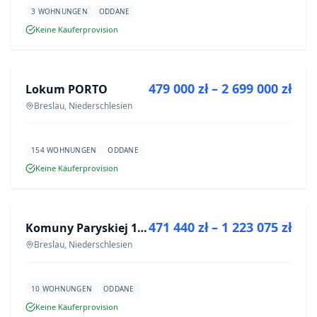
3 WOHNUNGEN
ODDANE
Keine Käuferprovision
ZU VERKAUFEN
479 000 zł – 2 699 000 zł
Lokum PORTO
NEUBAU
Breslau, Niederschlesien
154 WOHNUNGEN
ODDANE
Keine Käuferprovision
ZU VERKAUFEN
471 440 zł – 1 223 075 zł
Komuny Paryskiej 19a
NEUBAU
Breslau, Niederschlesien
10 WOHNUNGEN
ODDANE
Keine Käuferprovision