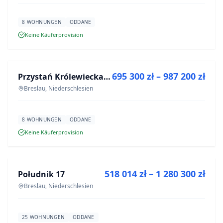
8 WOHNUNGEN
ODDANE
Keine Käuferprovision
ZU VERKAUFEN
695 300 zł – 987 200 zł
Przystań Królewiecka III
NEUBAU
Breslau, Niederschlesien
8 WOHNUNGEN
ODDANE
Keine Käuferprovision
ZU VERKAUFEN
518 014 zł – 1 280 300 zł
Południk 17
NEUBAU
Breslau, Niederschlesien
25 WOHNUNGEN
ODDANE