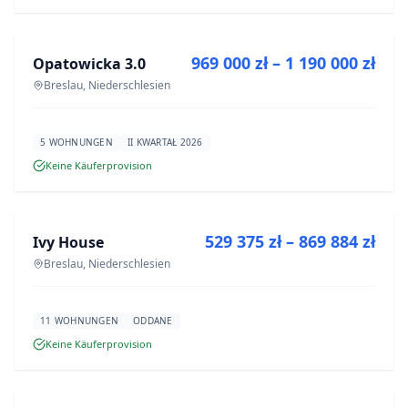
ZU VERKAUFEN
969 000 zł – 1 190 000 zł
Opatowicka 3.0
NEUBAU
Breslau, Niederschlesien
5 WOHNUNGEN
II KWARTAŁ 2026
Keine Käuferprovision
ZU VERKAUFEN
529 375 zł – 869 884 zł
Ivy House
NEUBAU
Breslau, Niederschlesien
11 WOHNUNGEN
ODDANE
Keine Käuferprovision
ZU VERKAUFEN