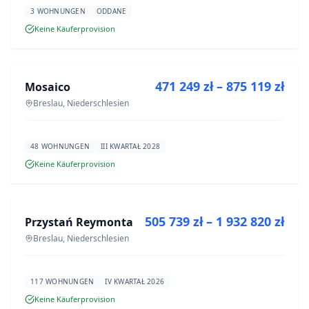
3 WOHNUNGEN
ODDANE
Keine Käuferprovision
ZU VERKAUFEN
471 249 zł – 875 119 zł
Mosaico
NEUBAU
Breslau, Niederschlesien
48 WOHNUNGEN
III KWARTAŁ 2028
Keine Käuferprovision
ZU VERKAUFEN
505 739 zł – 1 932 820 zł
Przystań Reymonta
NEUBAU
Breslau, Niederschlesien
117 WOHNUNGEN
IV KWARTAŁ 2026
Keine Käuferprovision