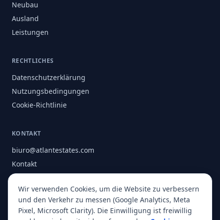
Neubau
Ausland
Leistungen
RECHTLICHES
Datenschutzerklärung
Nutzungsbedingungen
Cookie-Richtlinie
KONTAKT
biuro@atlantestates.com
Kontakt
Instagram
Wir verwenden Cookies, um die Website zu verbessern
Facebook
und den Verkehr zu messen (Google Analytics, Meta
Über uns
Pixel, Microsoft Clarity). Die Einwilligung ist freiwillig