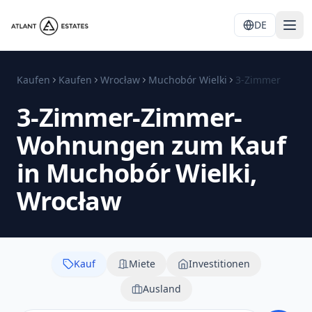
DE
Kaufen
Kaufen
Wrocław
Muchobór Wielki
3-Zimmer
3-Zimmer-Zimmer-
Wohnungen zum Kauf
in Muchobór Wielki,
Wrocław
Kauf
Miete
Investitionen
Ausland