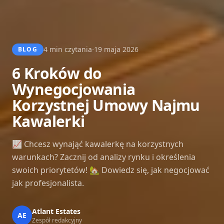
·
4 min czytania
19 maja 2026
BLOG
6 Kroków do
Wynegocjowania
Korzystnej Umowy Najmu
Kawalerki
📈 Chcesz wynająć kawalerkę na korzystnych
warunkach? Zacznij od analizy rynku i określenia
swoich priorytetów! 🏡 Dowiedz się, jak negocjować
jak profesjonalista.
Atlant Estates
AE
Zespół redakcyjny