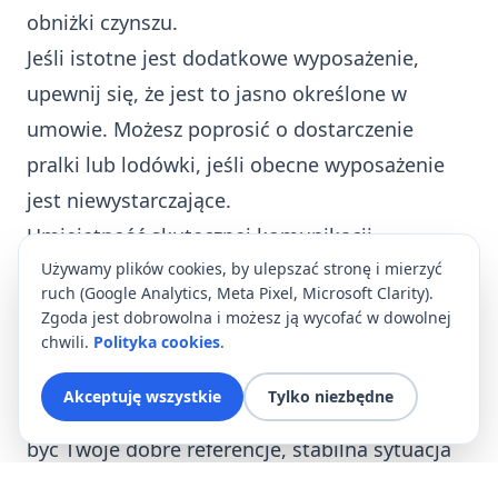
obniżki czynszu.
Jeśli istotne jest dodatkowe wyposażenie,
upewnij się, że jest to jasno określone w
umowie. Możesz poprosić o dostarczenie
pralki lub lodówki, jeśli obecne wyposażenie
jest niewystarczające.
Umiejętność skutecznej komunikacji
Podczas negocjacji komunikuj się jasno i
Używamy plików cookies, by ulepszać stronę i mierzyć
ruch (Google Analytics, Meta Pixel, Microsoft Clarity).
uprzejmie. Pamiętaj, że wynajmujący też ma
Zgoda jest dobrowolna i możesz ją wycofać w dowolnej
swoje potrzeby i oczekiwania.
chwili.
Polityka cookies
.
Przygotuj argumenty, które mogą przekonać
Akceptuję wszystkie
Tylko niezbędne
wynajmującego do zmiany warunków. Mogą to
być Twoje dobre referencje, stabilna sytuacja
finansowa czy długoterminowe plany najmu.