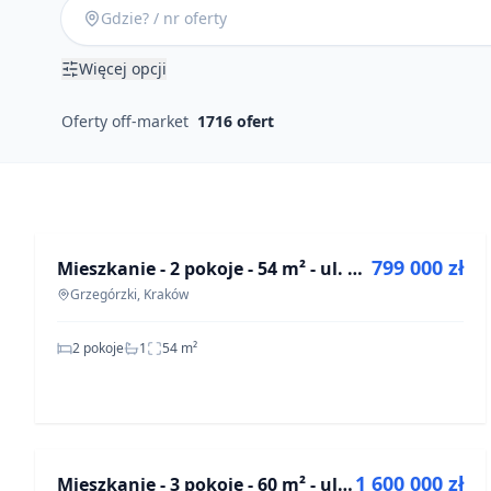
Więcej opcji
Oferty off-market
1716
ofert
NA SPRZEDAŻ
etMap
799 000 zł
Mieszkanie - 2 pokoje - 54 m² - ul. prof. Władysława Szafera Kraków Grzegórzki
OFF-MARKET
Grzegórzki, Kraków
2 pokoje
1
54
m²
NA SPRZEDAŻ
©
etMap
OpenStreet
1 600 000 zł
Mieszkanie - 3 pokoje - 60 m² - ul. Dąbrówki Warszawa Praga-Południe Saska Kępa
OFF-MARKET