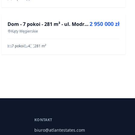
NA SPRZEDAŻ
2 950 000 zł
Dom - 7 pokoi - 281 m² - ul. Modrzewiowa Kąty Węgierskie
OFF-MARKET
Kąty Węgierskie
7 pokoi
4
281
m²
KONTAKT
biuro@atlantestates.com