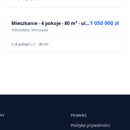
NA SPRZEDAŻ
©
Map
OpenStreetMap
1 050 000 zł
Mieszkanie - 4 pokoje - 80 m² - ul. Józefa Mehoffera Warszawa Białołęka
OFF-MARKET
Białołęka, Warszawa
4 pokoje
1
80
m²
NY
PRAWNE
Polityka prywatności