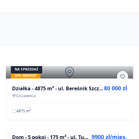
©
OpenStreetMap
NA SPRZEDAŻ
OFF-MARKET
80 000 zł
Działka - 4875 m² - ul. Bereśnik Szczawnica
Szczawnica
4875
m²
NA WYNAJEM
©
Map
OpenStreetMap
9900 zł/mies.
Dom - 5 pokoi - 175 m² - ul. Tumska Warszawa Włochy
OFF-MARKET