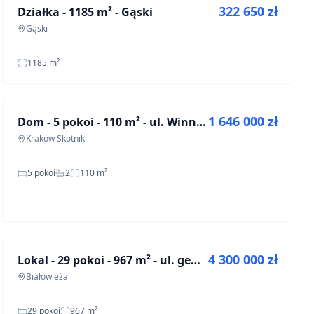
322 650 zł
Działka - 1185 m² - Gąski
OFF-MARKET
Gąski
1185
m²
NA SPRZEDAŻ
1 646 000 zł
Dom - 5 pokoi - 110 m² - ul. Winnicka Kraków Skotniki
OFF-MARKET
Kraków Skotniki
5 pokoi
2
110
m²
NA SPRZEDAŻ
4 300 000 zł
Lokal - 29 pokoi - 967 m² - ul. gen. Brygady Pilota Michała Polecha Białowieża
OFF-MARKET
Białowieża
29 pokoi
967
m²