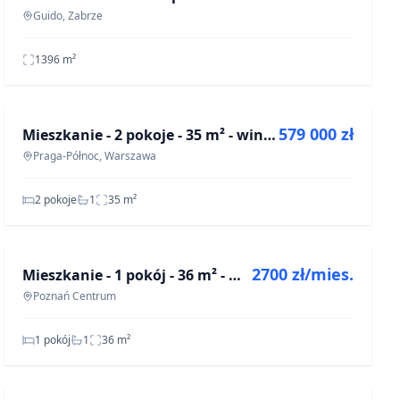
Guido, Zabrze
1396
m²
NA SPRZEDAŻ
579 000 zł
Mieszkanie - 2 pokoje - 35 m² - winda - ul. Blaszana Warszawa Praga-Północ
OFF-MARKET
Praga-Północ, Warszawa
2 pokoje
1
35
m²
NA WYNAJEM
2700 zł/mies.
Mieszkanie - 1 pokój - 36 m² - winda - ul. Działyńskich Poznań Centrum
OFF-MARKET
Poznań Centrum
1 pokój
1
36
m²
NA SPRZEDAŻ