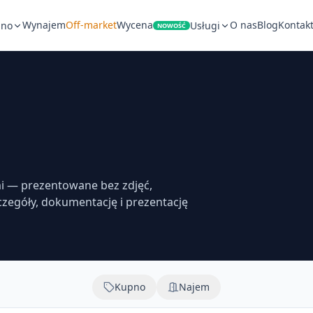
Wynajem
Off-market
Wycena
O nas
Blog
Kontak
pno
Usługi
NOWOŚĆ
i — prezentowane bez zdjęć,
zczegóły, dokumentację i prezentację
Kupno
Najem