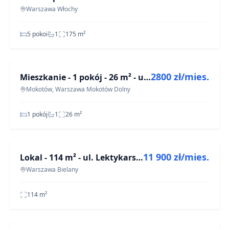
Warszawa Włochy
5 pokoi
1
175
m²
NA WYNAJEM
©
Map
OpenStreetMap
2800 zł/mies.
Mieszkanie - 1 pokój - 26 m² - ul. Czerniakowska Warszawa Mokotów Dolny
OFF-MARKET
Mokotów, Warszawa Mokotów Dolny
1 pokój
1
26
m²
NA WYNAJEM
©
Map
OpenStreetMap
11 900 zł/mies.
Lokal - 114 m² - ul. Lektykarska Warszawa Bielany
OFF-MARKET
Warszawa Bielany
114
m²
NA SPRZEDAŻ
©
Map
OpenStreetMap