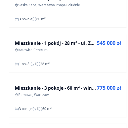
Saska Kępa, Warszawa Praga-Południe
3 pokoje
60
m²
NA SPRZEDAŻ
©
etMap
OpenStreet
545 000 zł
Mieszkanie - 1 pokój - 28 m² - ul. Zabrska Katowice Centrum
OFF-MARKET
Katowice Centrum
1 pokój
1
28
m²
NA SPRZEDAŻ
©
etMap
OpenStreet
775 000 zł
Mieszkanie - 3 pokoje - 60 m² - winda - ul. Secemińska Warszawa Bemowo
OFF-MARKET
Bemowo, Warszawa
3 pokoje
1
60
m²
NA SPRZEDAŻ
©
etMap
OpenStreet