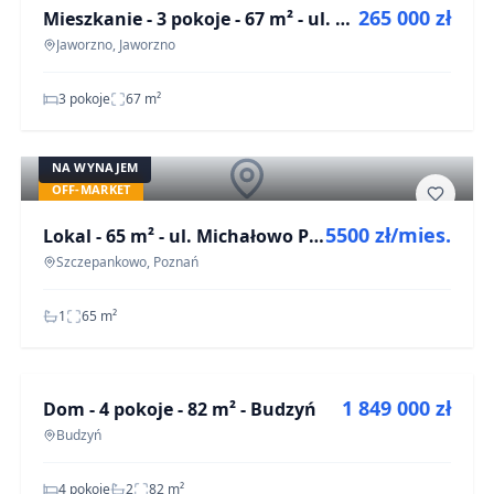
265 000 zł
Mieszkanie - 3 pokoje - 67 m² - ul. Przemysłowa Jaworzno
OFF-MARKET
Jaworzno, Jaworzno
3 pokoje
67
m²
©
OpenStreetMap
NA WYNAJEM
OFF-MARKET
5500 zł/mies.
Lokal - 65 m² - ul. Michałowo Poznań
Szczepankowo, Poznań
1
65
m²
NA SPRZEDAŻ
©
Map
OpenStreetMap
1 849 000 zł
Dom - 4 pokoje - 82 m² - Budzyń
OFF-MARKET
Budzyń
4 pokoje
2
82
m²