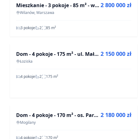
2 800 000 zł
Mieszkanie - 3 pokoje - 85 m² - winda - ul. abp. Józefa Teodorowicza Warszawa Wilanów
OFF-MARKET
Wilanów, Warszawa
3 pokoje
2
85
m²
NA SPRZEDAŻ
etMap
2 150 000 zł
Dom - 4 pokoje - 175 m² - ul. Małej Łąki Łoziska
OFF-MARKET
Łoziska
4 pokoje
2
175
m²
NA SPRZEDAŻ
©
etMap
OpenStreet
2 180 000 zł
Dom - 4 pokoje - 170 m² - os. Parkowe Wzgórze Mogilany
OFF-MARKET
Mogilany
4 pokoje
2
170
m²