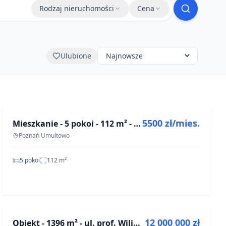
Rodzaj nieruchomości
Cena
Ulubione
NA WYNAJEM
5500 zł/mies.
Mieszkanie - 5 pokoi - 112 m² - ul. Jarosława Maciejewskiego Poznań Umultowo
OFF-MARKET
Poznań Umultowo
5 pokoi
112
m²
NA SPRZEDAŻ
12 000 000 zł
Obiekt - 1396 m² - ul. prof. Wilibalda Winklera Zabrze
OFF-MARKET