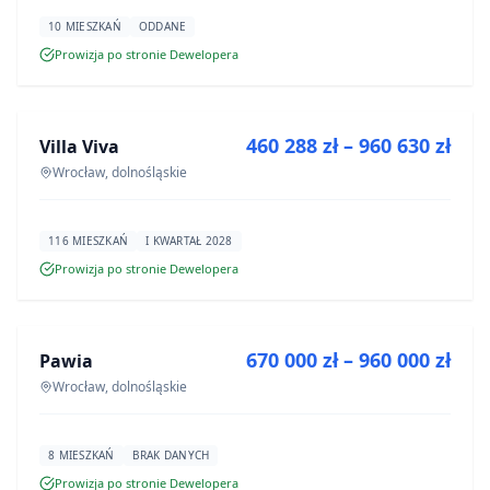
10 MIESZKAŃ
ODDANE
Prowizja po stronie Dewelopera
NA SPRZEDAŻ
460 288 zł – 960 630 zł
Villa Viva
INWESTYCJA
Wrocław, dolnośląskie
116 MIESZKAŃ
I KWARTAŁ 2028
Prowizja po stronie Dewelopera
NA SPRZEDAŻ
670 000 zł – 960 000 zł
Pawia
INWESTYCJA
Wrocław, dolnośląskie
8 MIESZKAŃ
BRAK DANYCH
Prowizja po stronie Dewelopera