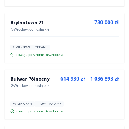
NA SPRZEDAŻ
780 000 zł
Brylantowa 21
INWESTYCJA
Wrocław, dolnośląskie
1 MIESZKAŃ
ODDANE
Prowizja po stronie Dewelopera
NA SPRZEDAŻ
614 930 zł – 1 036 893 zł
Bulwar Północny
INWESTYCJA
Wrocław, dolnośląskie
59 MIESZKAŃ
III KWARTAŁ 2027
Prowizja po stronie Dewelopera
NA SPRZEDAŻ