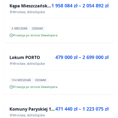
1 958 084 zł – 2 054 892 zł
Kępa Mieszczańska - lokale użytkowe
INWESTYCJA
Wrocław, dolnośląskie
3 MIESZKAŃ
ODDANE
Prowizja po stronie Dewelopera
NA SPRZEDAŻ
479 000 zł – 2 699 000 zł
Lokum PORTO
INWESTYCJA
Wrocław, dolnośląskie
154 MIESZKAŃ
ODDANE
Prowizja po stronie Dewelopera
NA SPRZEDAŻ
471 440 zł – 1 223 075 zł
Komuny Paryskiej 19a
INWESTYCJA
Wrocław, dolnośląskie