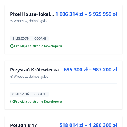
1 006 314 zł – 5 929 959 zł
Pixel House- lokale użytkowe
INWESTYCJA
Wrocław, dolnośląskie
8 MIESZKAŃ
ODDANE
Prowizja po stronie Dewelopera
NA SPRZEDAŻ
695 300 zł – 987 200 zł
Przystań Królewiecka III
INWESTYCJA
Wrocław, dolnośląskie
8 MIESZKAŃ
ODDANE
Prowizja po stronie Dewelopera
NA SPRZEDAŻ
518 014 zł – 1 280 300 zł
Południk 17
INWESTYCJA