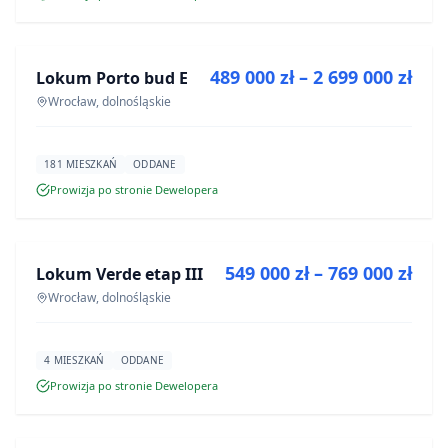
NA SPRZEDAŻ
489 000 zł – 2 699 000 zł
Lokum Porto bud E
INWESTYCJA
Wrocław, dolnośląskie
181 MIESZKAŃ
ODDANE
Prowizja po stronie Dewelopera
NA SPRZEDAŻ
549 000 zł – 769 000 zł
Lokum Verde etap III
INWESTYCJA
Wrocław, dolnośląskie
4 MIESZKAŃ
ODDANE
Prowizja po stronie Dewelopera
NA SPRZEDAŻ