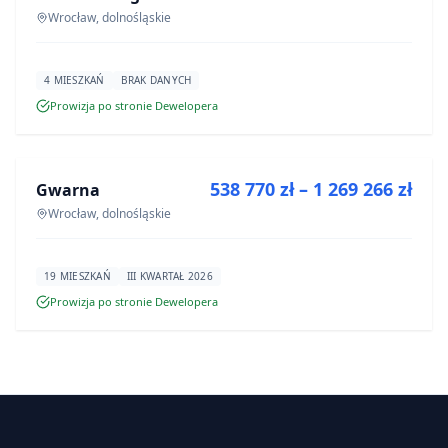
Wrocław, dolnośląskie
4 MIESZKAŃ
BRAK DANYCH
Prowizja po stronie Dewelopera
NA SPRZEDAŻ
538 770 zł – 1 269 266 zł
Gwarna
INWESTYCJA
Wrocław, dolnośląskie
19 MIESZKAŃ
III KWARTAŁ 2026
Prowizja po stronie Dewelopera