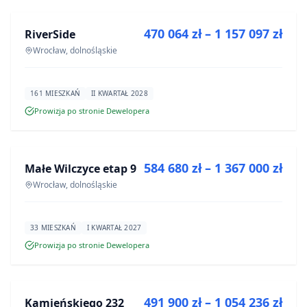
470 064 zł – 1 157 097 zł
RiverSide
INWESTYCJA
Wrocław, dolnośląskie
161 MIESZKAŃ
II KWARTAŁ 2028
Prowizja po stronie Dewelopera
NA SPRZEDAŻ
584 680 zł – 1 367 000 zł
Małe Wilczyce etap 9
INWESTYCJA
Wrocław, dolnośląskie
33 MIESZKAŃ
I KWARTAŁ 2027
Prowizja po stronie Dewelopera
NA SPRZEDAŻ
491 900 zł – 1 054 236 zł
Kamieńskiego 232
INWESTYCJA