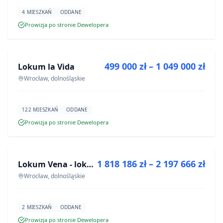
4 MIESZKAŃ
ODDANE
Prowizja po stronie Dewelopera
NA SPRZEDAŻ
499 000 zł – 1 049 000 zł
Lokum la Vida
INWESTYCJA
Wrocław, dolnośląskie
122 MIESZKAŃ
ODDANE
Prowizja po stronie Dewelopera
NA SPRZEDAŻ
1 818 186 zł – 2 197 666 zł
Lokum Vena - lokale użytkowe
INWESTYCJA
Wrocław, dolnośląskie
2 MIESZKAŃ
ODDANE
Prowizja po stronie Dewelopera