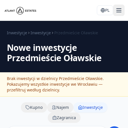
PL
Inwestycje
Inwestycje
Przedmieście Oławskie
Nowe inwestycje
Przedmieście Oławskie
Brak inwestycji w dzielnicy Przedmieście Oławskie.
Pokazujemy wszystkie inwestycje we Wrocławiu —
przefiltruj według dzielnicy.
Kupno
Najem
Inwestycje
Zagranica