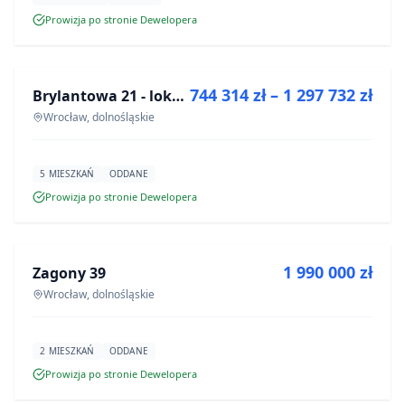
Prowizja po stronie Dewelopera
NA SPRZEDAŻ
744 314 zł – 1 297 732 zł
Brylantowa 21 - lokale usługowe
INWESTYCJA
Wrocław, dolnośląskie
5 MIESZKAŃ
ODDANE
Prowizja po stronie Dewelopera
NA SPRZEDAŻ
1 990 000 zł
Zagony 39
INWESTYCJA
Wrocław, dolnośląskie
2 MIESZKAŃ
ODDANE
Prowizja po stronie Dewelopera
NA SPRZEDAŻ