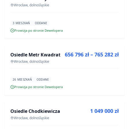
Wrocław, dolnośląskie
3 MIESZKAŃ
ODDANE
Prowizja po stronie Dewelopera
NA SPRZEDAŻ
656 796 zł – 765 282 zł
Osiedle Metr Kwadrat
INWESTYCJA
Wrocław, dolnośląskie
26 MIESZKAŃ
ODDANE
Prowizja po stronie Dewelopera
NA SPRZEDAŻ
1 049 000 zł
Osiedle Chodkiewicza
INWESTYCJA
Wrocław, dolnośląskie