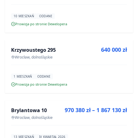
10 MIESZKAŃ
ODDANE
Prowizja po stronie Dewelopera
NA SPRZEDAŻ
640 000 zł
Krzywoustego 295
INWESTYCJA
Wrocław, dolnośląskie
1 MIESZKAŃ
ODDANE
Prowizja po stronie Dewelopera
NA SPRZEDAŻ
970 380 zł – 1 867 130 zł
Brylantowa 10
INWESTYCJA
Wrocław, dolnośląskie
13 MIESZKAŃ
IV KWARTAŁ 2026