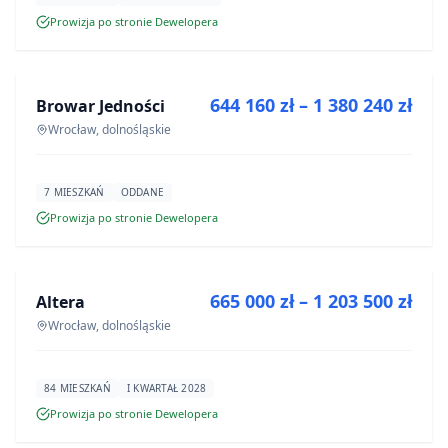
Prowizja po stronie Dewelopera
NA SPRZEDAŻ
644 160 zł – 1 380 240 zł
Browar Jedności
INWESTYCJA
Wrocław, dolnośląskie
7 MIESZKAŃ
ODDANE
Prowizja po stronie Dewelopera
NA SPRZEDAŻ
665 000 zł – 1 203 500 zł
Altera
INWESTYCJA
Wrocław, dolnośląskie
84 MIESZKAŃ
I KWARTAŁ 2028
Prowizja po stronie Dewelopera
NA SPRZEDAŻ