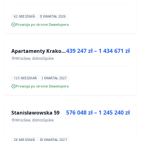
62 MIESZKAŃ
II KWARTAŁ 2026
Prowizja po stronie Dewelopera
NA SPRZEDAŻ
439 247 zł – 1 434 671 zł
Apartamenty Krakowska 6
INWESTYCJA
Wrocław, dolnośląskie
125 MIESZKAŃ
I KWARTAŁ 2027
Prowizja po stronie Dewelopera
NA SPRZEDAŻ
576 048 zł – 1 245 240 zł
Stanisławowska 59
INWESTYCJA
Wrocław, dolnośląskie
28 MIESZKAŃ
III KWARTAŁ 2027