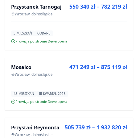
550 340 zł – 782 219 zł
Przystanek Tarnogaj
INWESTYCJA
Wrocław, dolnośląskie
3 MIESZKAŃ
ODDANE
Prowizja po stronie Dewelopera
NA SPRZEDAŻ
471 249 zł – 875 119 zł
Mosaico
INWESTYCJA
Wrocław, dolnośląskie
48 MIESZKAŃ
III KWARTAŁ 2028
Prowizja po stronie Dewelopera
NA SPRZEDAŻ
505 739 zł – 1 932 820 zł
Przystań Reymonta
INWESTYCJA
Wrocław, dolnośląskie