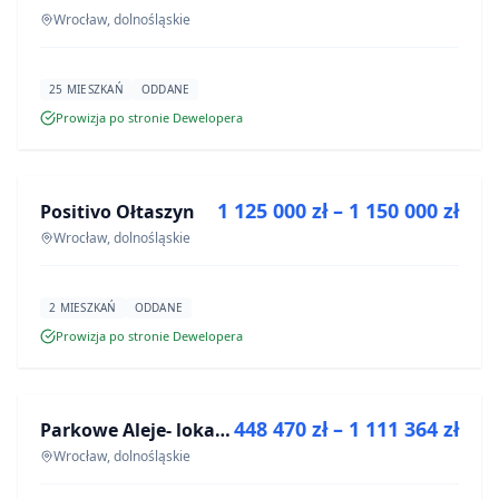
Wrocław, dolnośląskie
25 MIESZKAŃ
ODDANE
Prowizja po stronie Dewelopera
NA SPRZEDAŻ
1 125 000 zł – 1 150 000 zł
Positivo Ołtaszyn
INWESTYCJA
Wrocław, dolnośląskie
2 MIESZKAŃ
ODDANE
Prowizja po stronie Dewelopera
NA SPRZEDAŻ
448 470 zł – 1 111 364 zł
Parkowe Aleje- lokale usługowe
INWESTYCJA
Wrocław, dolnośląskie