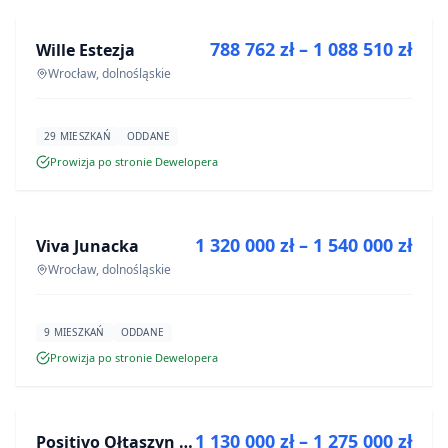
788 762 zł – 1 088 510 zł
Wille Estezja
INWESTYCJA
Wrocław, dolnośląskie
29 MIESZKAŃ
ODDANE
Prowizja po stronie Dewelopera
NA SPRZEDAŻ
1 320 000 zł – 1 540 000 zł
Viva Junacka
INWESTYCJA
Wrocław, dolnośląskie
9 MIESZKAŃ
ODDANE
Prowizja po stronie Dewelopera
NA SPRZEDAŻ
1 130 000 zł – 1 275 000 zł
Positivo Ołtaszyn - mieszkania wykończone pod klucz
INWESTYCJA