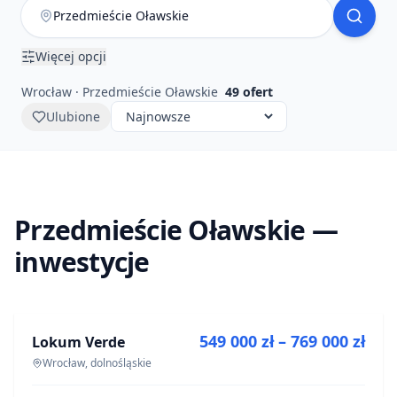
Więcej opcji
Wrocław · Przedmieście Oławskie
49
ofert
Ulubione
Przedmieście Oławskie —
inwestycje
NA SPRZEDAŻ
549 000 zł – 769 000 zł
Lokum Verde
INWESTYCJA
Wrocław, dolnośląskie