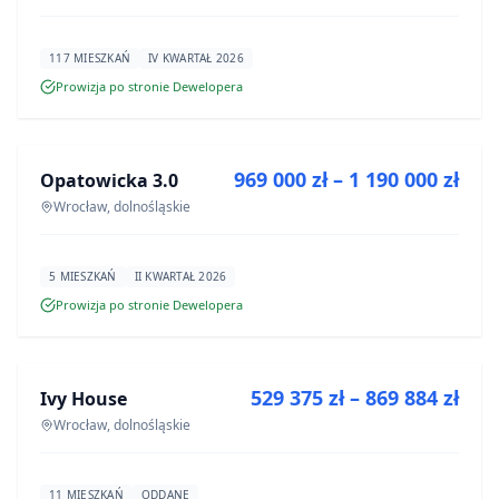
117 MIESZKAŃ
IV KWARTAŁ 2026
Prowizja po stronie Dewelopera
NA SPRZEDAŻ
969 000 zł – 1 190 000 zł
Opatowicka 3.0
INWESTYCJA
Wrocław, dolnośląskie
5 MIESZKAŃ
II KWARTAŁ 2026
Prowizja po stronie Dewelopera
NA SPRZEDAŻ
529 375 zł – 869 884 zł
Ivy House
INWESTYCJA
Wrocław, dolnośląskie
11 MIESZKAŃ
ODDANE