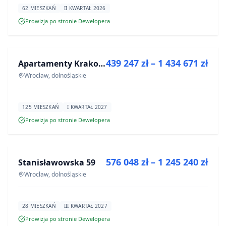
62 MIESZKAŃ
II KWARTAŁ 2026
Prowizja po stronie Dewelopera
NA SPRZEDAŻ
439 247 zł – 1 434 671 zł
Apartamenty Krakowska 6
INWESTYCJA
Wrocław, dolnośląskie
125 MIESZKAŃ
I KWARTAŁ 2027
Prowizja po stronie Dewelopera
NA SPRZEDAŻ
576 048 zł – 1 245 240 zł
Stanisławowska 59
INWESTYCJA
Wrocław, dolnośląskie
28 MIESZKAŃ
III KWARTAŁ 2027
Prowizja po stronie Dewelopera