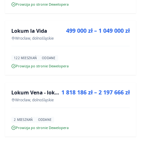
Prowizja po stronie Dewelopera
NA SPRZEDAŻ
499 000 zł – 1 049 000 zł
Lokum la Vida
INWESTYCJA
Wrocław, dolnośląskie
122 MIESZKAŃ
ODDANE
Prowizja po stronie Dewelopera
NA SPRZEDAŻ
1 818 186 zł – 2 197 666 zł
Lokum Vena - lokale użytkowe
INWESTYCJA
Wrocław, dolnośląskie
2 MIESZKAŃ
ODDANE
Prowizja po stronie Dewelopera
NA SPRZEDAŻ