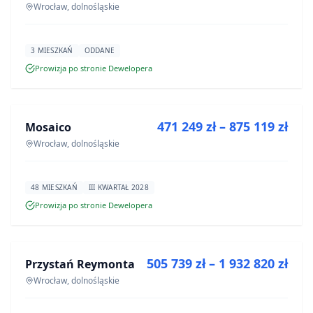
Wrocław, dolnośląskie
3 MIESZKAŃ
ODDANE
Prowizja po stronie Dewelopera
NA SPRZEDAŻ
471 249 zł – 875 119 zł
Mosaico
INWESTYCJA
Wrocław, dolnośląskie
48 MIESZKAŃ
III KWARTAŁ 2028
Prowizja po stronie Dewelopera
NA SPRZEDAŻ
505 739 zł – 1 932 820 zł
Przystań Reymonta
INWESTYCJA
Wrocław, dolnośląskie