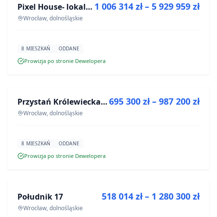
1 006 314 zł – 5 929 959 zł
Pixel House- lokale użytkowe
INWESTYCJA
Wrocław, dolnośląskie
8 MIESZKAŃ
ODDANE
Prowizja po stronie Dewelopera
NA SPRZEDAŻ
695 300 zł – 987 200 zł
Przystań Królewiecka III
INWESTYCJA
Wrocław, dolnośląskie
8 MIESZKAŃ
ODDANE
Prowizja po stronie Dewelopera
NA SPRZEDAŻ
518 014 zł – 1 280 300 zł
Południk 17
INWESTYCJA
Wrocław, dolnośląskie