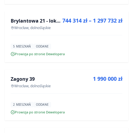
NA SPRZEDAŻ
744 314 zł – 1 297 732 zł
Brylantowa 21 - lokale usługowe
INWESTYCJA
Wrocław, dolnośląskie
5 MIESZKAŃ
ODDANE
Prowizja po stronie Dewelopera
NA SPRZEDAŻ
1 990 000 zł
Zagony 39
INWESTYCJA
Wrocław, dolnośląskie
2 MIESZKAŃ
ODDANE
Prowizja po stronie Dewelopera
NA SPRZEDAŻ