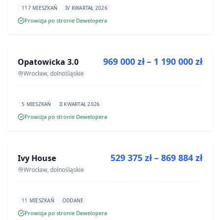
117 MIESZKAŃ
IV KWARTAŁ 2026
Prowizja po stronie Dewelopera
NA SPRZEDAŻ
969 000 zł – 1 190 000 zł
Opatowicka 3.0
INWESTYCJA
Wrocław, dolnośląskie
5 MIESZKAŃ
II KWARTAŁ 2026
Prowizja po stronie Dewelopera
NA SPRZEDAŻ
529 375 zł – 869 884 zł
Ivy House
INWESTYCJA
Wrocław, dolnośląskie
11 MIESZKAŃ
ODDANE
Prowizja po stronie Dewelopera