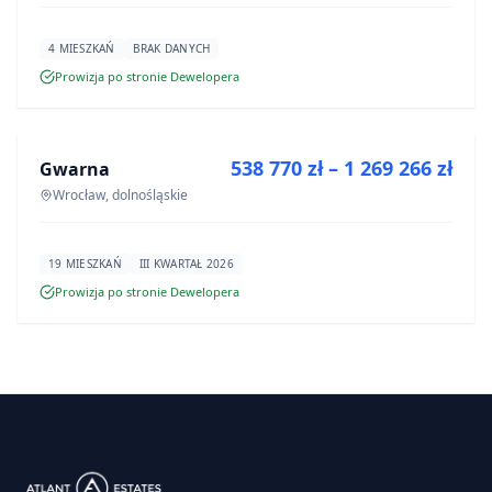
4 MIESZKAŃ
BRAK DANYCH
Prowizja po stronie Dewelopera
NA SPRZEDAŻ
538 770 zł – 1 269 266 zł
Gwarna
INWESTYCJA
Wrocław, dolnośląskie
19 MIESZKAŃ
III KWARTAŁ 2026
Prowizja po stronie Dewelopera