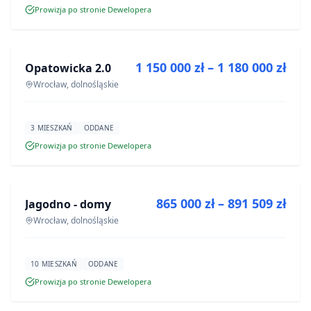
Prowizja po stronie Dewelopera
NA SPRZEDAŻ
1 150 000 zł – 1 180 000 zł
Opatowicka 2.0
INWESTYCJA
Wrocław, dolnośląskie
3 MIESZKAŃ
ODDANE
Prowizja po stronie Dewelopera
NA SPRZEDAŻ
865 000 zł – 891 509 zł
Jagodno - domy
INWESTYCJA
Wrocław, dolnośląskie
10 MIESZKAŃ
ODDANE
Prowizja po stronie Dewelopera
NA SPRZEDAŻ