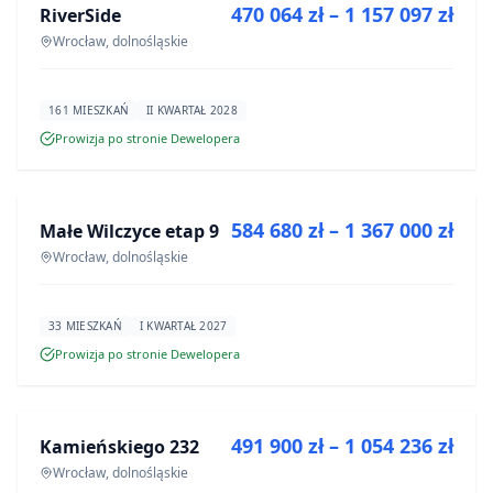
470 064 zł – 1 157 097 zł
RiverSide
INWESTYCJA
Wrocław, dolnośląskie
161 MIESZKAŃ
II KWARTAŁ 2028
Prowizja po stronie Dewelopera
NA SPRZEDAŻ
584 680 zł – 1 367 000 zł
Małe Wilczyce etap 9
INWESTYCJA
Wrocław, dolnośląskie
33 MIESZKAŃ
I KWARTAŁ 2027
Prowizja po stronie Dewelopera
NA SPRZEDAŻ
491 900 zł – 1 054 236 zł
Kamieńskiego 232
INWESTYCJA
Wrocław, dolnośląskie