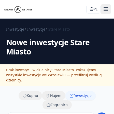
PL
Inwestycje
Inwestycje
Stare Miasto
Nowe inwestycje
Stare
Miasto
Brak inwestycji w dzielnicy Stare Miasto. Pokazujemy
wszystkie inwestycje we Wrocławiu — przefiltruj według
dzielnicy.
Kupno
Najem
Inwestycje
Zagranica