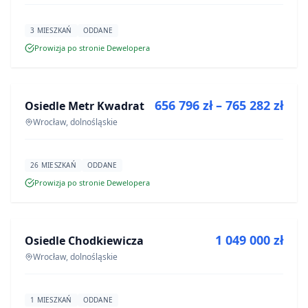
3 MIESZKAŃ
ODDANE
Prowizja po stronie Dewelopera
NA SPRZEDAŻ
656 796 zł – 765 282 zł
Osiedle Metr Kwadrat
INWESTYCJA
Wrocław, dolnośląskie
26 MIESZKAŃ
ODDANE
Prowizja po stronie Dewelopera
NA SPRZEDAŻ
1 049 000 zł
Osiedle Chodkiewicza
INWESTYCJA
Wrocław, dolnośląskie
1 MIESZKAŃ
ODDANE