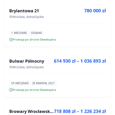
780 000 zł
Brylantowa 21
INWESTYCJA
Wrocław, dolnośląskie
1 MIESZKAŃ
ODDANE
Prowizja po stronie Dewelopera
NA SPRZEDAŻ
614 930 zł – 1 036 893 zł
Bulwar Północny
INWESTYCJA
Wrocław, dolnośląskie
59 MIESZKAŃ
III KWARTAŁ 2027
Prowizja po stronie Dewelopera
NA SPRZEDAŻ
718 808 zł – 1 226 234 zł
Browary Wrocławskie bud BR1, BR2
INWESTYCJA