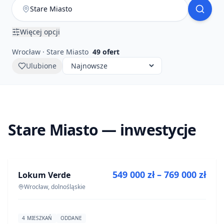
Więcej opcji
Wrocław · Stare Miasto
49
ofert
Ulubione
Stare Miasto — inwestycje
NA SPRZEDAŻ
549 000 zł – 769 000 zł
Lokum Verde
INWESTYCJA
Wrocław, dolnośląskie
4 MIESZKAŃ
ODDANE