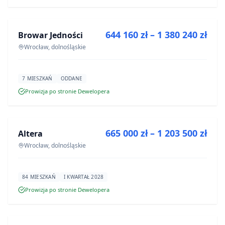
NA SPRZEDAŻ
644 160 zł – 1 380 240 zł
Browar Jedności
INWESTYCJA
Wrocław, dolnośląskie
7 MIESZKAŃ
ODDANE
Prowizja po stronie Dewelopera
NA SPRZEDAŻ
665 000 zł – 1 203 500 zł
Altera
INWESTYCJA
Wrocław, dolnośląskie
84 MIESZKAŃ
I KWARTAŁ 2028
Prowizja po stronie Dewelopera
NA SPRZEDAŻ