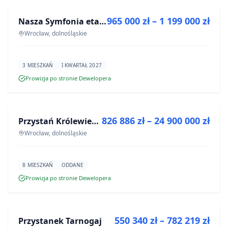
965 000 zł – 1 199 000 zł
Nasza Symfonia etap III
INWESTYCJA
Wrocław, dolnośląskie
3 MIESZKAŃ
I KWARTAŁ 2027
Prowizja po stronie Dewelopera
NA SPRZEDAŻ
826 886 zł – 24 900 000 zł
Przystań Królewiecka III- lokale usługowe
INWESTYCJA
Wrocław, dolnośląskie
8 MIESZKAŃ
ODDANE
Prowizja po stronie Dewelopera
NA SPRZEDAŻ
550 340 zł – 782 219 zł
Przystanek Tarnogaj
INWESTYCJA