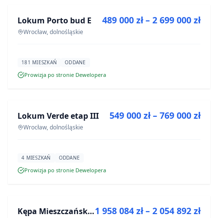
489 000 zł – 2 699 000 zł
Lokum Porto bud E
INWESTYCJA
Wrocław, dolnośląskie
181 MIESZKAŃ
ODDANE
Prowizja po stronie Dewelopera
NA SPRZEDAŻ
549 000 zł – 769 000 zł
Lokum Verde etap III
INWESTYCJA
Wrocław, dolnośląskie
4 MIESZKAŃ
ODDANE
Prowizja po stronie Dewelopera
NA SPRZEDAŻ
1 958 084 zł – 2 054 892 zł
Kępa Mieszczańska - lokale użytkowe
INWESTYCJA