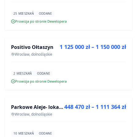
25 MIESZKAŃ
ODDANE
Prowizja po stronie Dewelopera
NA SPRZEDAŻ
1 125 000 zł – 1 150 000 zł
Positivo Ołtaszyn
INWESTYCJA
Wrocław, dolnośląskie
2 MIESZKAŃ
ODDANE
Prowizja po stronie Dewelopera
NA SPRZEDAŻ
448 470 zł – 1 111 364 zł
Parkowe Aleje- lokale usługowe
INWESTYCJA
Wrocław, dolnośląskie
10 MIESZKAŃ
ODDANE