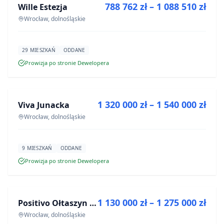
788 762 zł – 1 088 510 zł
Wille Estezja
INWESTYCJA
Wrocław, dolnośląskie
29 MIESZKAŃ
ODDANE
Prowizja po stronie Dewelopera
NA SPRZEDAŻ
1 320 000 zł – 1 540 000 zł
Viva Junacka
INWESTYCJA
Wrocław, dolnośląskie
9 MIESZKAŃ
ODDANE
Prowizja po stronie Dewelopera
NA SPRZEDAŻ
1 130 000 zł – 1 275 000 zł
Positivo Ołtaszyn - mieszkania wykończone pod klucz
INWESTYCJA
Wrocław, dolnośląskie