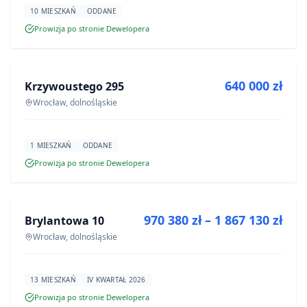
10 MIESZKAŃ
ODDANE
Prowizja po stronie Dewelopera
NA SPRZEDAŻ
640 000 zł
Krzywoustego 295
INWESTYCJA
Wrocław, dolnośląskie
1 MIESZKAŃ
ODDANE
Prowizja po stronie Dewelopera
NA SPRZEDAŻ
970 380 zł – 1 867 130 zł
Brylantowa 10
INWESTYCJA
Wrocław, dolnośląskie
13 MIESZKAŃ
IV KWARTAŁ 2026
Prowizja po stronie Dewelopera