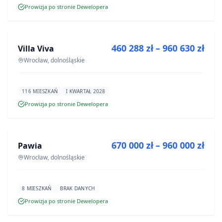
Prowizja po stronie Dewelopera
NA SPRZEDAŻ
460 288 zł – 960 630 zł
Villa Viva
INWESTYCJA
Wrocław, dolnośląskie
116 MIESZKAŃ
I KWARTAŁ 2028
Prowizja po stronie Dewelopera
NA SPRZEDAŻ
670 000 zł – 960 000 zł
Pawia
INWESTYCJA
Wrocław, dolnośląskie
8 MIESZKAŃ
BRAK DANYCH
Prowizja po stronie Dewelopera
NA SPRZEDAŻ