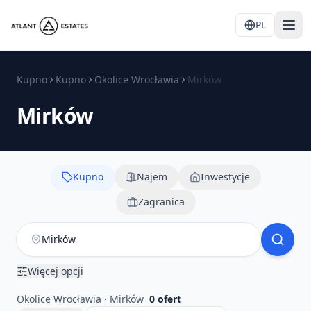
PL
Kupno
Kupno
Okolice Wrocławia
Mirków
Mirków
Kupno
Najem
Inwestycje
Zagranica
Więcej opcji
Okolice Wrocławia · Mirków
0
ofert