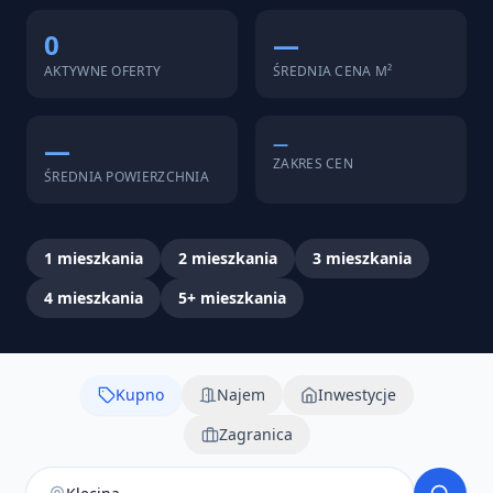
0
—
AKTYWNE OFERTY
ŚREDNIA CENA M²
—
—
ZAKRES CEN
ŚREDNIA POWIERZCHNIA
1
mieszkania
2
mieszkania
3
mieszkania
4
mieszkania
5+
mieszkania
Kupno
Najem
Inwestycje
Zagranica