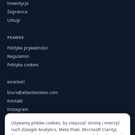
Inwestycje
Zagranica
Usługi
PRAWNE
Polityka prywatności
Regulamin
Polityka cookies
KONTAKT
biuro@atlantestates.com
Kontakt
Instagram
Facebook
Używamy plików cookies, by ulepszać stronę i mierzyć
O nas
ruch (Google Analytics, Meta Pixel, Microsoft Clarity).