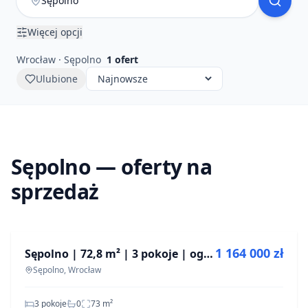
Więcej opcji
Wrocław · Sępolno
1
ofert
Ulubione
Sępolno — oferty na
sprzedaż
NA SPRZEDAŻ
1 164 000 zł
Sępolno | 72,8 m² | 3 pokoje | ogródek | po kapitalnym remoncie
Sępolno, Wrocław
3 pokoje
0
73
m²