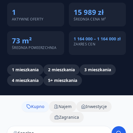
1
15 989 zł
AKTYWNE OFERTY
ŚREDNIA CENA M²
73 m²
1 164 000 – 1 164 000 zł
ZAKRES CEN
ŚREDNIA POWIERZCHNIA
1
mieszkania
2
mieszkania
3
mieszkania
4
mieszkania
5+
mieszkania
Kupno
Najem
Inwestycje
Zagranica