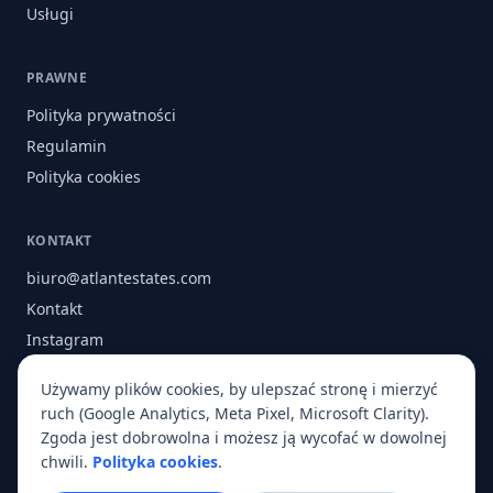
Usługi
PRAWNE
Polityka prywatności
Regulamin
Polityka cookies
KONTAKT
biuro@atlantestates.com
Kontakt
Instagram
Facebook
Używamy plików cookies, by ulepszać stronę i mierzyć
O nas
ruch (Google Analytics, Meta Pixel, Microsoft Clarity).
Zgoda jest dobrowolna i możesz ją wycofać w dowolnej
chwili.
Polityka cookies
.