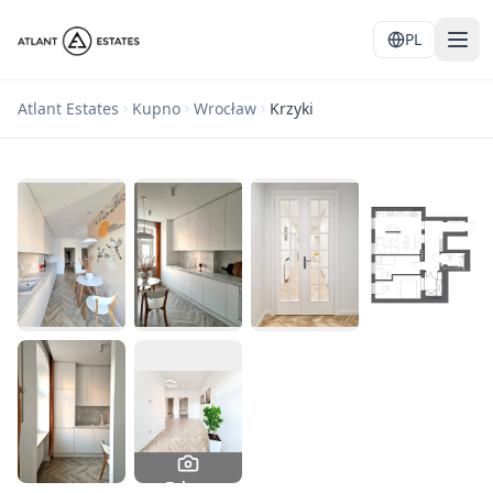
PL
Atlant Estates
Kupno
Wrocław
Krzyki
1
/
18
Wszystkie zdjęcia
Zobacz