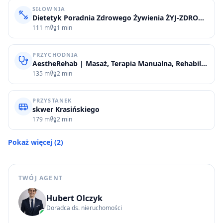
SIŁOWNIA
Dietetyk Poradnia Zdrowego Żywienia ŻYJ-ZDROWO Janusz Grzelczak
111 m
1 min
PRZYCHODNIA
AestheRehab | Masaż, Terapia Manualna, Rehabilitacja
135 m
2 min
PRZYSTANEK
skwer Krasińskiego
179 m
2 min
Pokaż więcej
(
2
)
TWÓJ AGENT
Hubert Olczyk
Doradca ds. nieruchomości