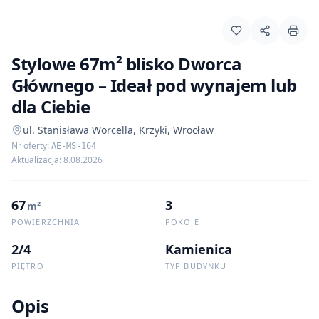
wszystkie
18
zdjęć
Stylowe 67m² blisko Dworca
Głównego – Ideał pod wynajem lub
dla Ciebie
ul. Stanisława Worcella, Krzyki, Wrocław
Nr oferty
:
AE-MS-164
Aktualizacja
:
8.08.2026
67
3
m²
POWIERZCHNIA
POKOJE
2/4
Kamienica
PIĘTRO
TYP BUDYNKU
Opis