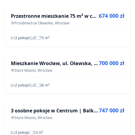
674 000 zł
Przestronne mieszkanie 75 m² w centrum, idealne pod inwestycję
Przedmieście Oławskie, Wrocław
3 pokoje
0
75
m²
NA SPRZEDAŻ
700 000 zł
Mieszkanie Wrocław, ul. Oławska, - 36 m² - 700 000 zł
Stare Miasto, Wrocław
2 pokoje
0
36
m²
NA SPRZEDAŻ
747 000 zł
3 osobne pokoje w Centrum | Balkon | Po remoncie
Stare Miasto, Wrocław
3 pokoje
53
m²