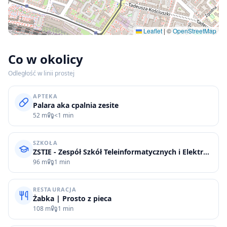
Leaflet
|
©
OpenStreetMap
Co w okolicy
Odległość w linii prostej
APTEKA
Palara aka cpalnia zesite
52 m
<1 min
SZKOŁA
ZSTIE - Zespół Szkół Teleinformatycznych i Elektronicznych
96 m
1 min
RESTAURACJA
Żabka | Prosto z pieca
108 m
1 min