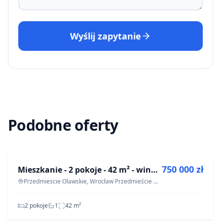
Wyślij zapytanie
Podobne oferty
NA SPRZEDAŻ
750 000 zł
Mieszkanie - 2 pokoje - 42 m² - winda - ul. gen. Kazimierza Pułaskiego Wrocław Przedmieście Oławskie
Przedmiescie Olawskie, Wrocław Przedmieście Oławskie
2 pokoje
1
42
m²
NA SPRZEDAŻ