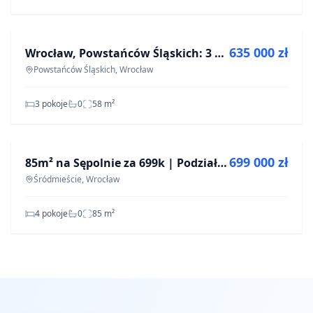
NA SPRZEDAŻ
635 000 zł
Wrocław, Powstańców Śląskich: 3 pokoje, 58 m²
Powstańców Śląskich, Wrocław
3 pokoje
0
58
m²
NA SPRZEDAŻ
699 000 zł
85m² na Sępolnie za 699k | Podział na 2 mieszkania | OKAZJA - ROI 9%
Śródmieście, Wrocław
4 pokoje
0
85
m²