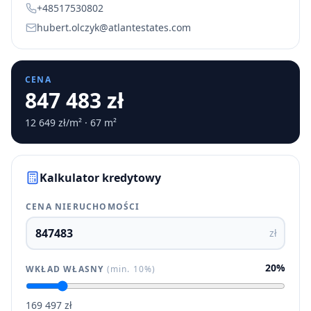
+48517530802
hubert.olczyk@atlantestates.com
CENA
847 483 zł
12 649 zł/m² · 67 m²
Kalkulator kredytowy
CENA NIERUCHOMOŚCI
zł
20
%
WKŁAD WŁASNY
(
min. 10%
)
169 497 zł