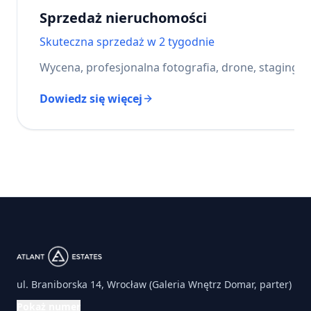
Sprzedaż nieruchomości
Skuteczna sprzedaż w 2 tygodnie
Wycena, profesjonalna fotografia, drone, staging, 
Dowiedz się więcej
ul. Braniborska 14, Wrocław (Galeria Wnętrz Domar, parter)
Pokaż numer