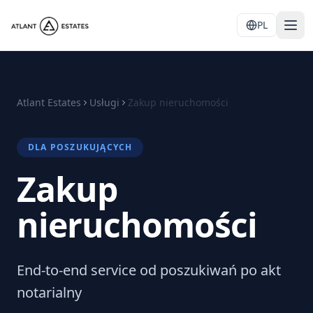
PL
Atlant Estates
Usługi
Zakup nieruchomości
DLA POSZUKUJĄCYCH
Zakup
nieruchomości
End-to-end service od poszukiwań po akt
notarialny