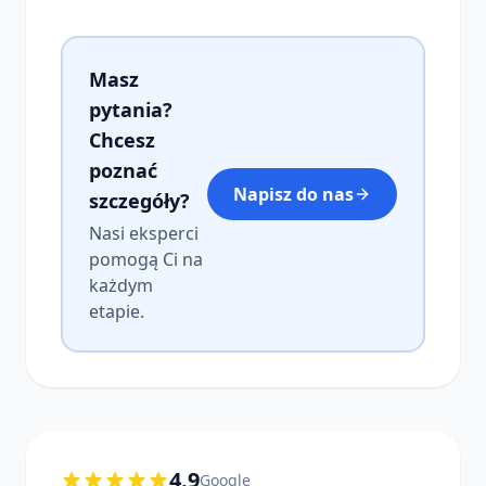
Masz
pytania?
Chcesz
poznać
Napisz do nas
szczegóły?
Nasi eksperci
pomogą Ci na
każdym
etapie.
4.9
Google