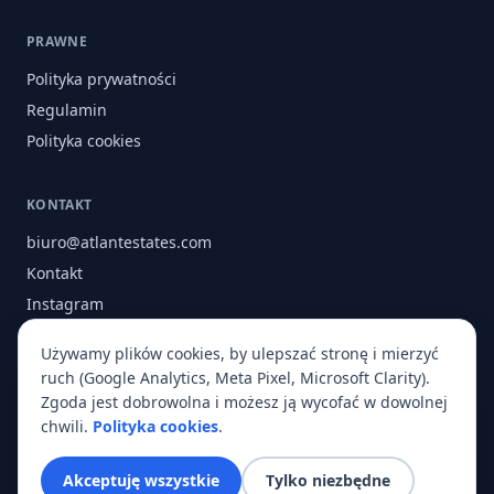
PRAWNE
Polityka prywatności
Regulamin
Polityka cookies
KONTAKT
biuro@atlantestates.com
Kontakt
Instagram
Facebook
Używamy plików cookies, by ulepszać stronę i mierzyć
O nas
ruch (Google Analytics, Meta Pixel, Microsoft Clarity).
Zgoda jest dobrowolna i możesz ją wycofać w dowolnej
chwili.
Polityka cookies
.
© 2026 Atlant Estates. Wszelkie prawa zastrzeżone.
Akceptuję wszystkie
Tylko niezbędne