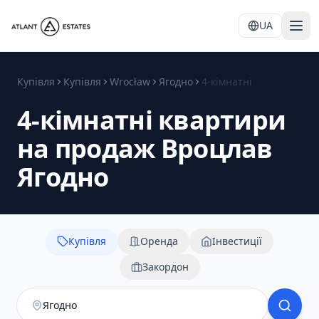
UA
Купівля
Купівля
Wrocław
Ягодно
4-кімнатні
4-кімнатні квартири
на продаж Вроцлав
Ягодно
Купівля
Оренда
Інвестиції
Закордон