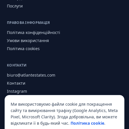
Послуги
ПРАВОВА ІНФОРМАЦІЯ
Політика конфіденційності
Умови використання
Політика cookies
КОНТАКТИ
biuro@atlantestates.com
Контакти
Instagram
Facebook
Ми використовуємо файли cookie для покращення
Про нас
сайту та вимірювання трафіку (Google Analytics, Meta
Pixel, Microsoft Clarity). Згода добровільна, ви можете
відкликати її в будь-який час.
Політика cookie
.