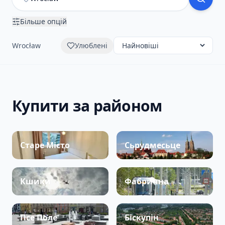
Більше опцій
Wrocław
Улюблені
Купити за районом
Старе Місто
Сьрудмесьце
Кшики
Фабрична
Псе Поле
Біскупін