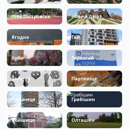
Ліпа Піотровска
Новий Двір
Ягодно
Гай
Хуби
Тарногай
Закшув
Партиніце
Лесьниця
Грабішин
Войшице
Олташин