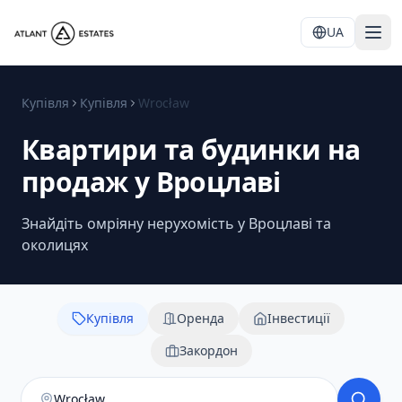
UA
Купівля
Купівля
Wrocław
Квартири та будинки на
продаж у Вроцлаві
Знайдіть омріяну нерухомість у Вроцлаві та
околицях
Купівля
Оренда
Інвестиції
Закордон