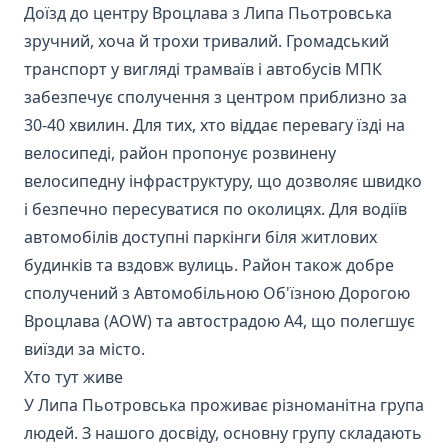
Доїзд до центру Вроцлава з Липа Пьотровська
зручний, хоча й трохи тривалий. Громадський
транспорт у вигляді трамваїв і автобусів МПК
забезпечує сполучення з центром приблизно за
30-40 хвилин. Для тих, хто віддає перевагу їзді на
велосипеді, район пропонує розвинену
велосипедну інфраструктуру, що дозволяє швидко
і безпечно пересуватися по околицях. Для водіїв
автомобілів доступні паркінги біля житлових
будинків та вздовж вулиць. Район також добре
сполучений з Автомобільною Об'їзною Дорогою
Вроцлава (AOW) та автострадою A4, що полегшує
виїзди за місто.
Хто тут живе
У Липа Пьотровська проживає різноманітна група
людей. З нашого досвіду, основну групу складають