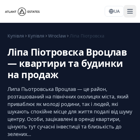
UA
Купівля
Купівля
Wrocław
Ліпа Піотровска
Ліпа Піотровска Вроцлав
— квартири та будинки
на продаж
Липа Пьотровська Вроцлав — це район,
розташований на північних околицях міста, який
приваблює як молоді родини, так і людей, які
шукають спокійне місце для життя подалі від шуму
центру. Особи, зацікавлені в оренді квартири,
цінують тут сучасні інвестиції та близькість до
зелених…