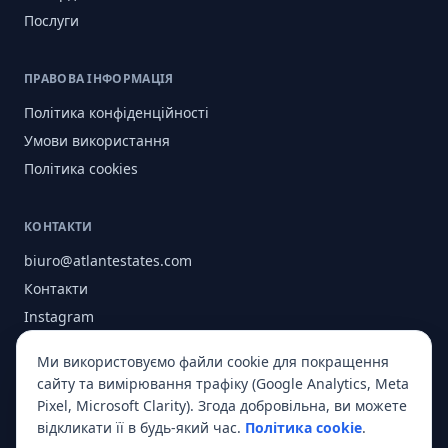
Послуги
ПРАВОВА ІНФОРМАЦІЯ
Політика конфіденційності
Умови використання
Політика cookies
КОНТАКТИ
biuro@atlantestates.com
Контакти
Instagram
Facebook
Ми використовуємо файли cookie для покращення
Про нас
сайту та вимірювання трафіку (Google Analytics, Meta
Pixel, Microsoft Clarity). Згода добровільна, ви можете
відкликати її в будь-який час.
Політика cookie
.