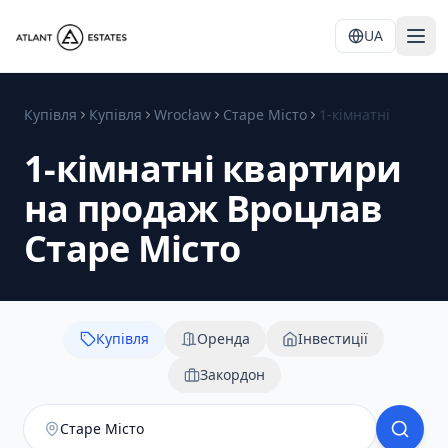
UA
Купівля
Купівля
Wrocław
Старе Місто
1-кімнатні
1-кімнатні квартири
на продаж Вроцлав
Старе Місто
Купівля
Оренда
Інвестиції
Закордон