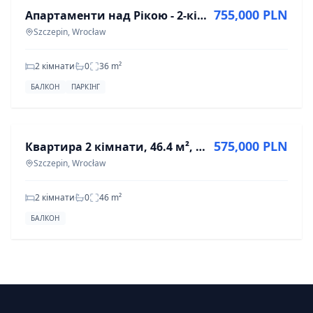
755,000 PLN
Апартаменти над Рікою - 2-кімнатна квартира готова до проживання
Szczepin, Wrocław
2 кімнати
0
36
m²
БАЛКОН
ПАРКІНГ
ПРОДАЖ
575,000 PLN
Квартира 2 кімнати, 46.4 м², Щепін, вул. Стефана Чарнецького
Szczepin, Wrocław
2 кімнати
0
46
m²
БАЛКОН