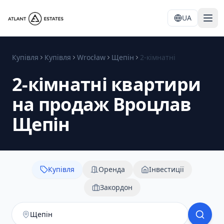
UA
Купівля
Купівля
Wrocław
Щепін
2-кімнатні
2-кімнатні квартири
на продаж Вроцлав
Щепін
Купівля
Оренда
Інвестиції
Закордон