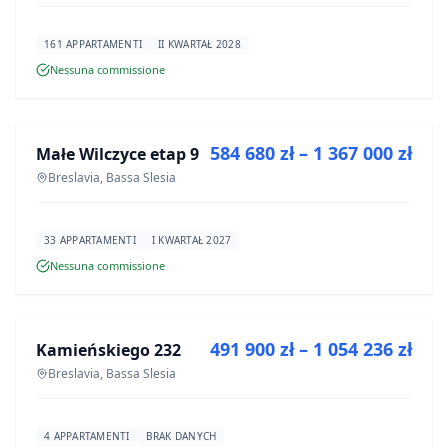
161 APPARTAMENTI
II KWARTAŁ 2028
Nessuna commissione
IN VENDITA
584 680 zł – 1 367 000 zł
Małe Wilczyce etap 9
PROGETTO
Breslavia, Bassa Slesia
33 APPARTAMENTI
I KWARTAŁ 2027
Nessuna commissione
IN VENDITA
491 900 zł – 1 054 236 zł
Kamieńskiego 232
PROGETTO
Breslavia, Bassa Slesia
4 APPARTAMENTI
BRAK DANYCH