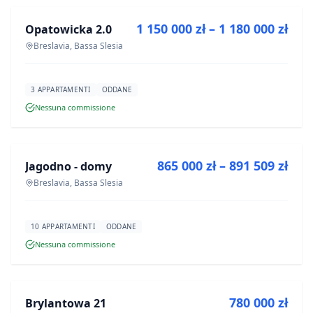
1 150 000 zł – 1 180 000 zł
Opatowicka 2.0
PROGETTO
Breslavia, Bassa Slesia
3 APPARTAMENTI
ODDANE
Nessuna commissione
IN VENDITA
865 000 zł – 891 509 zł
Jagodno - domy
PROGETTO
Breslavia, Bassa Slesia
10 APPARTAMENTI
ODDANE
Nessuna commissione
IN VENDITA
780 000 zł
Brylantowa 21
PROGETTO