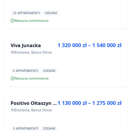
29 APPARTAMENTI
ODDANE
Nessuna commissione
IN VENDITA
1 320 000 zł – 1 540 000 zł
Viva Junacka
PROGETTO
Breslavia, Bassa Slesia
9 APPARTAMENTI
ODDANE
Nessuna commissione
IN VENDITA
1 130 000 zł – 1 275 000 zł
Positivo Ołtaszyn - mieszkania wykończone pod klucz
PROGETTO
Breslavia, Bassa Slesia
3 APPARTAMENTI
ODDANE