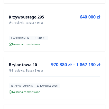
IN VENDITA
640 000 zł
Krzywoustego 295
PROGETTO
Breslavia, Bassa Slesia
1 APPARTAMENTI
ODDANE
Nessuna commissione
IN VENDITA
970 380 zł – 1 867 130 zł
Brylantowa 10
PROGETTO
Breslavia, Bassa Slesia
13 APPARTAMENTI
IV KWARTAŁ 2026
Nessuna commissione
IN VENDITA