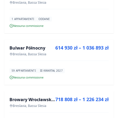
Breslavia, Bassa Slesia
1 APPARTAMENTI
ODDANE
Nessuna commissione
IN VENDITA
614 930 zł – 1 036 893 zł
Bulwar Północny
PROGETTO
Breslavia, Bassa Slesia
59 APPARTAMENTI
III KWARTAŁ 2027
Nessuna commissione
IN VENDITA
718 808 zł – 1 226 234 zł
Browary Wrocławskie bud BR1, BR2
PROGETTO
Breslavia, Bassa Slesia