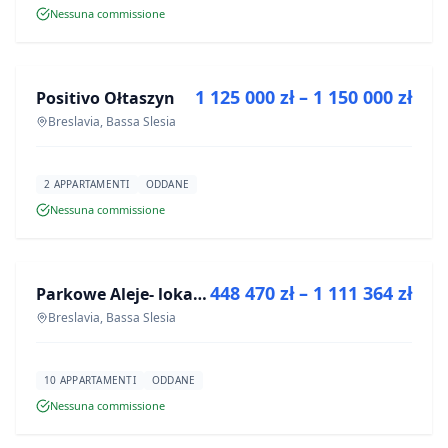
Nessuna commissione
IN VENDITA
1 125 000 zł – 1 150 000 zł
Positivo Ołtaszyn
PROGETTO
Breslavia, Bassa Slesia
2 APPARTAMENTI
ODDANE
Nessuna commissione
IN VENDITA
448 470 zł – 1 111 364 zł
Parkowe Aleje- lokale usługowe
PROGETTO
Breslavia, Bassa Slesia
10 APPARTAMENTI
ODDANE
Nessuna commissione
IN VENDITA