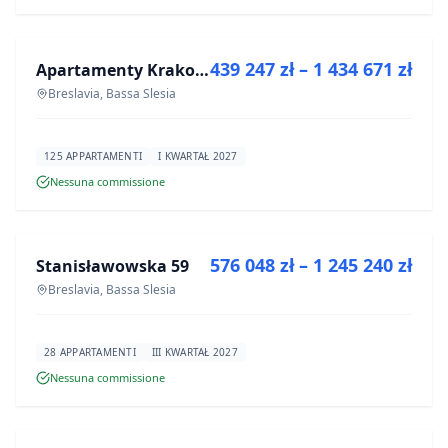
IN VENDITA
439 247 zł – 1 434 671 zł
Apartamenty Krakowska 6
PROGETTO
Breslavia, Bassa Slesia
125 APPARTAMENTI
I KWARTAŁ 2027
Nessuna commissione
IN VENDITA
576 048 zł – 1 245 240 zł
Stanisławowska 59
PROGETTO
Breslavia, Bassa Slesia
28 APPARTAMENTI
III KWARTAŁ 2027
Nessuna commissione
IN VENDITA