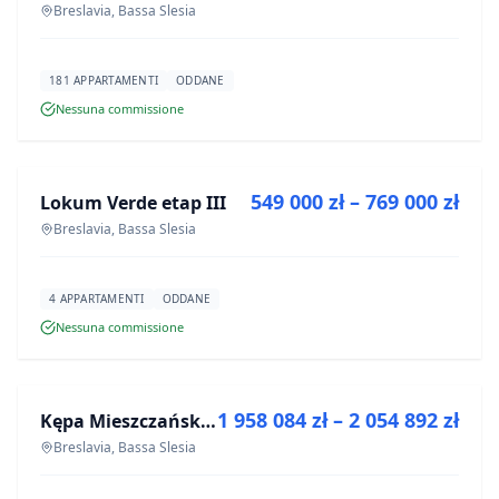
Breslavia, Bassa Slesia
181 APPARTAMENTI
ODDANE
Nessuna commissione
IN VENDITA
549 000 zł – 769 000 zł
Lokum Verde etap III
PROGETTO
Breslavia, Bassa Slesia
4 APPARTAMENTI
ODDANE
Nessuna commissione
IN VENDITA
1 958 084 zł – 2 054 892 zł
Kępa Mieszczańska - lokale użytkowe
PROGETTO
Breslavia, Bassa Slesia