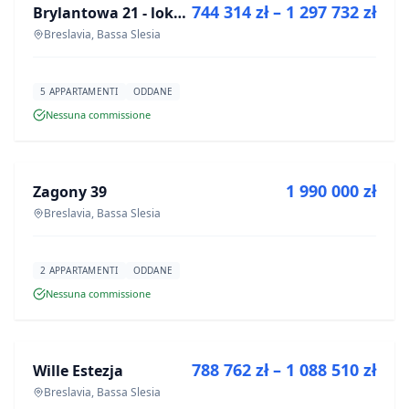
744 314 zł – 1 297 732 zł
Brylantowa 21 - lokale usługowe
PROGETTO
Breslavia, Bassa Slesia
5 APPARTAMENTI
ODDANE
Nessuna commissione
IN VENDITA
1 990 000 zł
Zagony 39
PROGETTO
Breslavia, Bassa Slesia
2 APPARTAMENTI
ODDANE
Nessuna commissione
IN VENDITA
788 762 zł – 1 088 510 zł
Wille Estezja
PROGETTO
Breslavia, Bassa Slesia