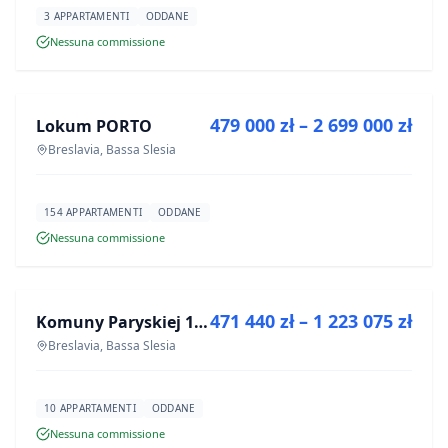
3 APPARTAMENTI
ODDANE
Nessuna commissione
IN VENDITA
479 000 zł – 2 699 000 zł
Lokum PORTO
PROGETTO
Breslavia, Bassa Slesia
154 APPARTAMENTI
ODDANE
Nessuna commissione
IN VENDITA
471 440 zł – 1 223 075 zł
Komuny Paryskiej 19a
PROGETTO
Breslavia, Bassa Slesia
10 APPARTAMENTI
ODDANE
Nessuna commissione