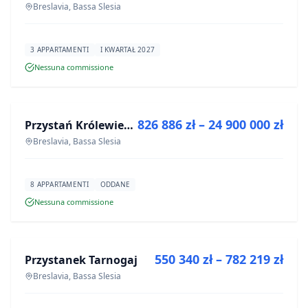
Breslavia, Bassa Slesia
3 APPARTAMENTI
I KWARTAŁ 2027
Nessuna commissione
IN VENDITA
826 886 zł – 24 900 000 zł
Przystań Królewiecka III- lokale usługowe
PROGETTO
Breslavia, Bassa Slesia
8 APPARTAMENTI
ODDANE
Nessuna commissione
IN VENDITA
550 340 zł – 782 219 zł
Przystanek Tarnogaj
PROGETTO
Breslavia, Bassa Slesia