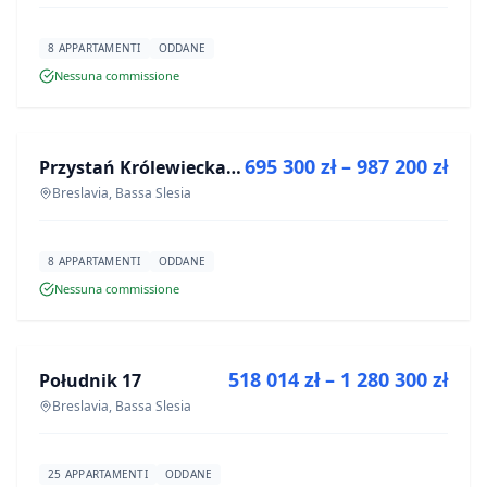
8 APPARTAMENTI
ODDANE
Nessuna commissione
IN VENDITA
695 300 zł – 987 200 zł
Przystań Królewiecka III
PROGETTO
Breslavia, Bassa Slesia
8 APPARTAMENTI
ODDANE
Nessuna commissione
IN VENDITA
518 014 zł – 1 280 300 zł
Południk 17
PROGETTO
Breslavia, Bassa Slesia
25 APPARTAMENTI
ODDANE