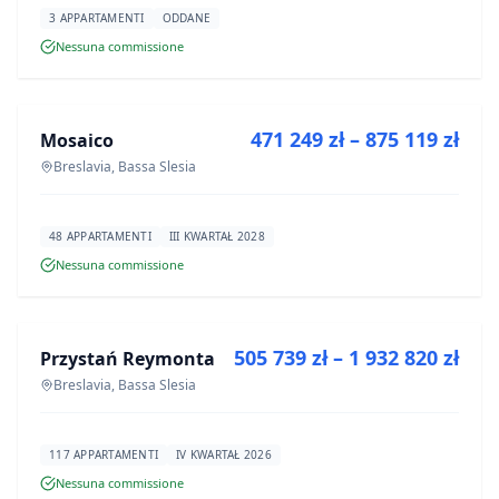
3 APPARTAMENTI
ODDANE
Nessuna commissione
IN VENDITA
471 249 zł – 875 119 zł
Mosaico
PROGETTO
Breslavia, Bassa Slesia
48 APPARTAMENTI
III KWARTAŁ 2028
Nessuna commissione
IN VENDITA
505 739 zł – 1 932 820 zł
Przystań Reymonta
PROGETTO
Breslavia, Bassa Slesia
117 APPARTAMENTI
IV KWARTAŁ 2026
Nessuna commissione