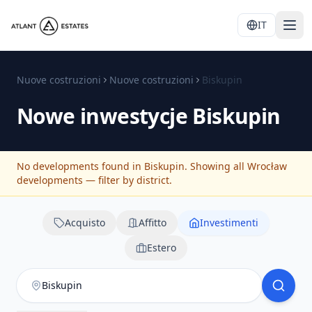
IT
Nuove costruzioni
Nuove costruzioni
Biskupin
Nowe inwestycje
Biskupin
No developments found in Biskupin. Showing all Wrocław
developments — filter by district.
Acquisto
Affitto
Investimenti
Estero