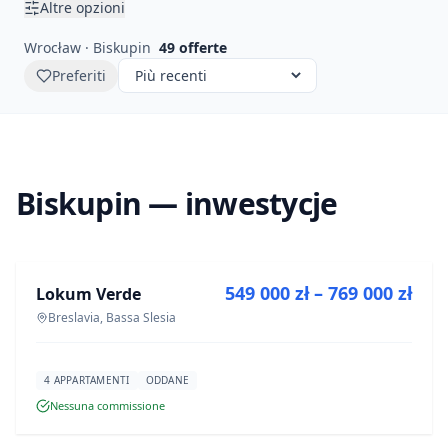
Altre opzioni
Wrocław · Biskupin
49
offerte
Preferiti
Biskupin — inwestycje
IN VENDITA
549 000 zł – 769 000 zł
Lokum Verde
PROGETTO
Breslavia, Bassa Slesia
4 APPARTAMENTI
ODDANE
Nessuna commissione
IN VENDITA