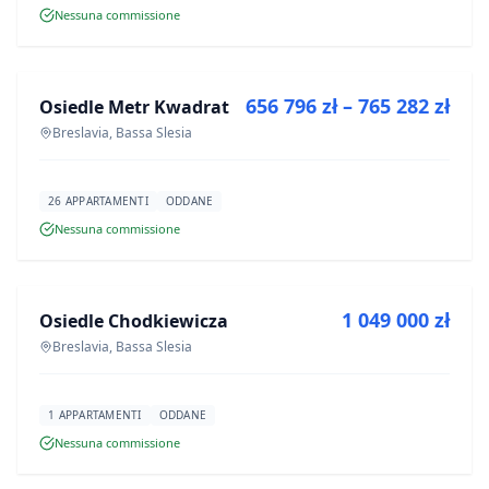
Nessuna commissione
IN VENDITA
656 796 zł – 765 282 zł
Osiedle Metr Kwadrat
PROGETTO
Breslavia, Bassa Slesia
26 APPARTAMENTI
ODDANE
Nessuna commissione
IN VENDITA
1 049 000 zł
Osiedle Chodkiewicza
PROGETTO
Breslavia, Bassa Slesia
1 APPARTAMENTI
ODDANE
Nessuna commissione
IN VENDITA