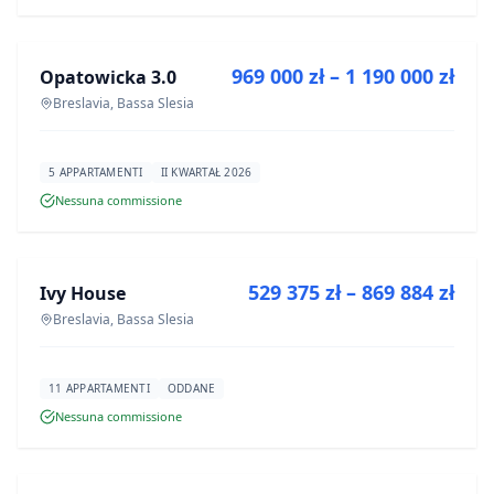
IN VENDITA
969 000 zł – 1 190 000 zł
Opatowicka 3.0
PROGETTO
Breslavia, Bassa Slesia
5 APPARTAMENTI
II KWARTAŁ 2026
Nessuna commissione
IN VENDITA
529 375 zł – 869 884 zł
Ivy House
PROGETTO
Breslavia, Bassa Slesia
11 APPARTAMENTI
ODDANE
Nessuna commissione
IN VENDITA