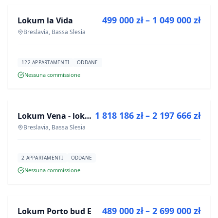
499 000 zł – 1 049 000 zł
Lokum la Vida
PROGETTO
Breslavia, Bassa Slesia
122 APPARTAMENTI
ODDANE
Nessuna commissione
IN VENDITA
1 818 186 zł – 2 197 666 zł
Lokum Vena - lokale użytkowe
PROGETTO
Breslavia, Bassa Slesia
2 APPARTAMENTI
ODDANE
Nessuna commissione
IN VENDITA
489 000 zł – 2 699 000 zł
Lokum Porto bud E
PROGETTO