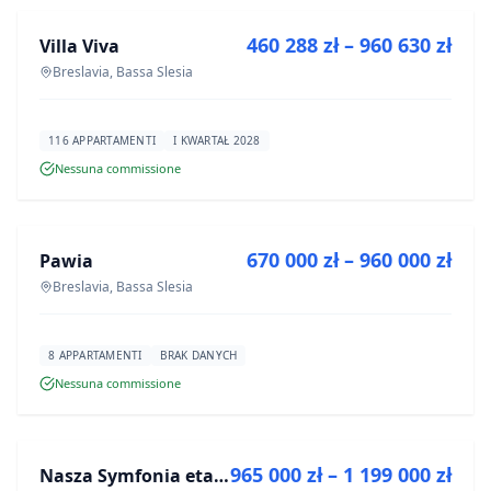
460 288 zł – 960 630 zł
Villa Viva
PROGETTO
Breslavia, Bassa Slesia
116 APPARTAMENTI
I KWARTAŁ 2028
Nessuna commissione
IN VENDITA
670 000 zł – 960 000 zł
Pawia
PROGETTO
Breslavia, Bassa Slesia
8 APPARTAMENTI
BRAK DANYCH
Nessuna commissione
IN VENDITA
965 000 zł – 1 199 000 zł
Nasza Symfonia etap III
PROGETTO